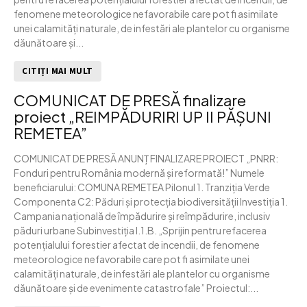
fenomene meteorologice nefavorabile care pot fi asimilate
unei calamități naturale, de infestări ale plantelor cu organisme
dăunătoare și...
CITIȚI MAI MULT
COMUNICAT DE PRESĂ finalizare
proiect „REIMPĂDURIRI UP II PĂȘUNI
REMETEA”
COMUNICAT DE PRESĂ ANUNȚ FINALIZARE PROIECT „PNRR:
Fonduri pentru România modernă și reformată!” Numele
beneficiarului: COMUNA REMETEA Pilonul 1. Tranziția Verde
Componenta C2: Păduri și protecția biodiversității Investiția 1.
Campania națională de împădurire și reîmpădurire, inclusiv
păduri urbane Subinvestiția I.1.B. „Sprijin pentru refacerea
potențialului forestier afectat de incendii, de fenomene
meteorologice nefavorabile care pot fi asimilate unei
calamități naturale, de infestări ale plantelor cu organisme
dăunătoare și de evenimente catastrofale” Proiectul:...