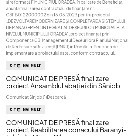
și reformată!” MUNICIPIUL ORADEA, în calitate de Beneficiar,
anunță finalizarea contractului de finanțare nr.
C3I1B0122000002 din 13.03.2023 pentru proiectul
„DEZVOLTARE MODERNIZARE ȘI COMPLETARE A SISTEMULUI
DE MANAGEMENT INTEGRAT AL DEȘEURILOR MUNICIPALE LA
NIVELUL MUNICIPIULUI ORADEA”, proiect finanțat prin
Componenta C3: Managementul Deșeurilora Planului Național
de Redresare și Reziliență (PNRR) în România. Perioada de
implementare a proiectului este, conform contractului...
CITIȚI MAI MULT
COMUNICAT DE PRESĂ finalizare
proiect Ansamblul abației din Sâniob
Comunicat Sinjob (1)Descarcă
CITIȚI MAI MULT
COMUNICAT DE PRESĂ finalizare
proiect Reabilitarea conacului Baranyi-