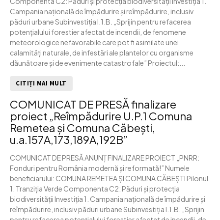
Componenta C2: Păduri și protecția biodiversității Investiția 1.
Campania națională de împădurire și reîmpădurire, inclusiv
păduri urbane Subinvestiția I.1.B. „Sprijin pentru refacerea
potențialului forestier afectat de incendii, de fenomene
meteorologice nefavorabile care pot fi asimilate unei
calamități naturale, de infestări ale plantelor cu organisme
dăunătoare și de evenimente catastrofale” Proiectul:...
CITIȚI MAI MULT
COMUNICAT DE PRESĂ finalizare
proiect „Reîmpădurire U.P.1 Comuna
Remetea și Comuna Căbești,
u.a.157A,173,189A,192B”
COMUNICAT DE PRESĂ ANUNȚ FINALIZARE PROIECT „PNRR:
Fonduri pentru România modernă și reformată!” Numele
beneficiarului: COMUNA REMETEA ȘI COMUNA CĂBEȘTI Pilonul
1. Tranziția Verde Componenta C2: Păduri și protecția
biodiversității Investiția 1. Campania națională de împădurire și
reîmpădurire, inclusiv păduri urbane Subinvestiția I.1.B. „Sprijin
pentru refacerea potențialului forestier afectat de incendii, de