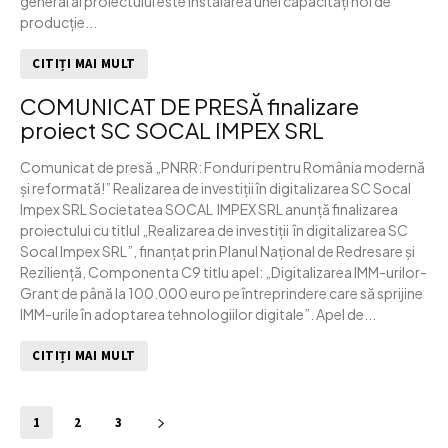
general al proiectului este instalarea unei capacități noi de
producție...
CITIȚI MAI MULT
COMUNICAT DE PRESĂ finalizare
proiect SC SOCAL IMPEX SRL
Comunicat de presă „PNRR: Fonduri pentru România modernă
și reformată!” Realizarea de investiții în digitalizarea SC Socal
Impex SRL Societatea SOCAL IMPEX SRL anunţă finalizarea
proiectului cu titlul „Realizarea de investiții în digitalizarea SC
Socal Impex SRL”, finanţat prin Planul Naţional de Redresare şi
Rezilienţă, Componenta C9 titlu apel: „Digitalizarea IMM-urilor-
Grant de până la 100.000 euro pe întreprindere care să sprijine
IMM-urile în adoptarea tehnologiilor digitale”. Apel de...
CITIȚI MAI MULT
1
2
3