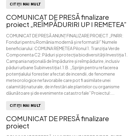
CITIȚI MAI MULT
COMUNICAT DE PRESĂ finalizare
proiect „REÎMPĂDURIRI UP I REMETEA”
COMUNICAT DE PRESĂ ANUNȚ FINALIZARE PROIECT „PNRR:
Fonduri pentru România modernă și reformată!” Numele
beneficiarului: COMUNA REMETEA Pilonul 1. Tranziția Verde
Componenta C2: Păduri și protecția biodiversității Investiția 1.
Campania națională de împădurire și reîmpădurire, inclusiv
păduri urbane Subinvestiția I.1.B. „Sprijin pentru refacerea
potențialului forestier afectat de incendii, de fenomene
meteorologice nefavorabile care pot fi asimilate unei
calamități naturale, de infestări ale plantelor cu organisme
dăunătoare și de evenimente catastrofale” Proiectul:...
CITIȚI MAI MULT
COMUNICAT DE PRESĂ finalizare
proiect