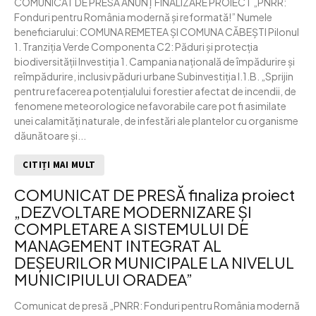
COMUNICAT DE PRESĂ ANUNȚ FINALIZARE PROIECT „PNRR:
Fonduri pentru România modernă și reformată!” Numele
beneficiarului: COMUNA REMETEA ȘI COMUNA CĂBEȘTI Pilonul
1. Tranziția Verde Componenta C2: Păduri și protecția
biodiversității Investiția 1. Campania națională de împădurire și
reîmpădurire, inclusiv păduri urbane Subinvestiția I.1.B. „Sprijin
pentru refacerea potențialului forestier afectat de incendii, de
fenomene meteorologice nefavorabile care pot fi asimilate
unei calamități naturale, de infestări ale plantelor cu organisme
dăunătoare și...
CITIȚI MAI MULT
COMUNICAT DE PRESĂ finaliza proiect
„DEZVOLTARE MODERNIZARE ȘI
COMPLETARE A SISTEMULUI DE
MANAGEMENT INTEGRAT AL
DEȘEURILOR MUNICIPALE LA NIVELUL
MUNICIPIULUI ORADEA”
Comunicat de presă „PNRR: Fonduri pentru România modernă