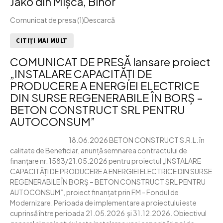
Jakó din Mișca, Bihor
Comunicat de presa (1)Descarcă
CITIȚI MAI MULT
COMUNICAT DE PRESĂ lansare proiect
„INSTALARE CAPACITĂȚI DE
PRODUCERE A ENERGIEI ELECTRICE
DIN SURSE REGENERABILE ÎN BORȘ –
BETON CONSTRUCT SRL PENTRU
AUTOCONSUM”
18.06.2026 BETON CONSTRUCT S.R.L. în
calitate de Beneficiar, anunță semnarea contractului de
finanțare nr. 1583/21.05.2026 pentru proiectul „INSTALARE
CAPACITĂȚI DE PRODUCERE A ENERGIEI ELECTRICE DIN SURSE
REGENERABILE ÎN BORȘ – BETON CONSTRUCT SRL PENTRU
AUTOCONSUM”, proiect finanțat prin FM - Fondul de
Modernizare. Perioada de implementare a proiectului este
cuprinsă între perioada 21.05.2026 și 31.12.2026. Obiectivul