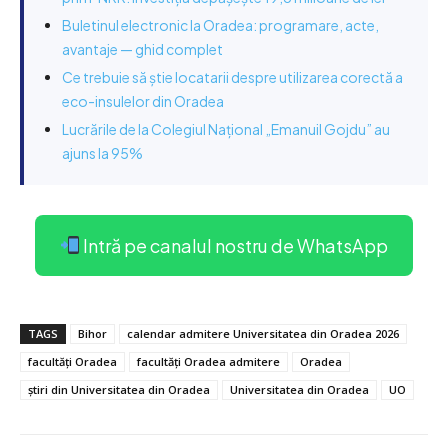
Buletinul electronic la Oradea: programare, acte,
avantaje — ghid complet
Ce trebuie să știe locatarii despre utilizarea corectă a
eco-insulelor din Oradea
Lucrările de la Colegiul Național „Emanuil Gojdu” au
ajuns la 95%
Intră pe canalul nostru de WhatsApp
TAGS
Bihor
calendar admitere Universitatea din Oradea 2026
facultăți Oradea
facultăți Oradea admitere
Oradea
știri din Universitatea din Oradea
Universitatea din Oradea
UO