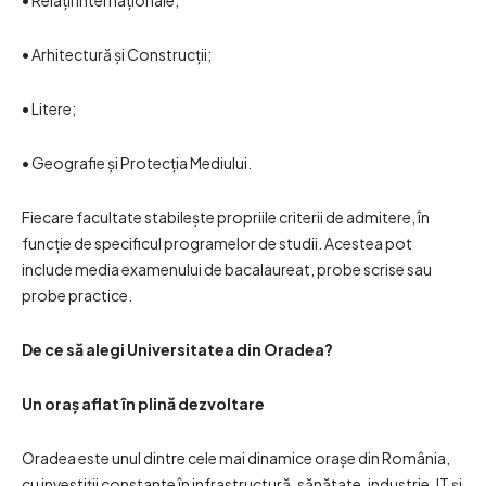
• Relații Internaționale;
• Arhitectură și Construcții;
• Litere;
• Geografie și Protecția Mediului.
Fiecare facultate stabilește propriile criterii de admitere, în
funcție de specificul programelor de studii. Acestea pot
include media examenului de bacalaureat, probe scrise sau
probe practice.
De ce să alegi Universitatea din Oradea?
Un oraș aflat în plină dezvoltare
Oradea este unul dintre cele mai dinamice orașe din România,
cu investiții constante în infrastructură, sănătate, industrie, IT și