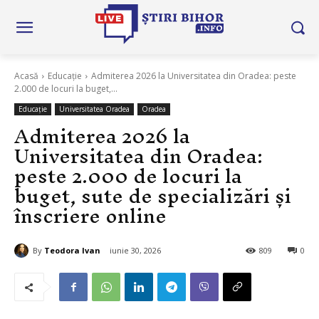
Acasă
Educație
Admiterea 2026 la Universitatea din Oradea: peste
2.000 de locuri la buget,...
Educație
Universitatea Oradea
Oradea
Admiterea 2026 la
Universitatea din Oradea:
peste 2.000 de locuri la
buget, sute de specializări și
înscriere online
By
Teodora Ivan
iunie 30, 2026
809
0