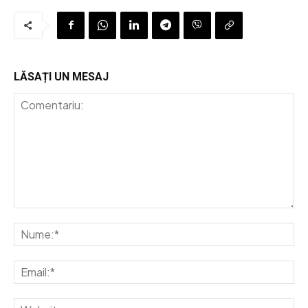
LĂSAȚI UN MESAJ
Comentariu:
Nu
Em
We