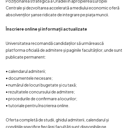
Poziționarea strategică a Oradiei în apropierea Europei
Centrale și dezvoltarea accelerată a mediului economic oferă
absolvenților șanse ridicate de integrare pe piața muncii.
Înscriere online și informații actualizate
Universitatea recomandă candidaților să urmărească
platforma oficială de admitere și paginile facultăților, unde sunt
publicate permanent:
• calendarul admiterii;
• documentele necesare;
• numărul de locuri bugetate și cu taxă;
• rezultatele concursului de admitere;
• procedurile de confirmare a locurilor;
• tutoriale pentru înscrierea online.
Oferta completă de studii, ghidul admiterii, calendarul și
condițiile specifice fiecărei facultăți sunt disponibile pe