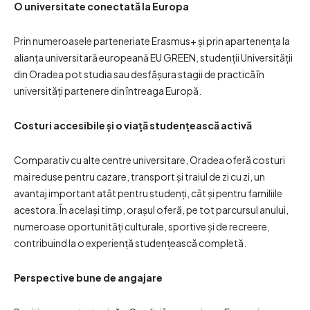
O universitate conectată la Europa
Prin numeroasele parteneriate Erasmus+ și prin apartenența la
alianța universitară europeană EU GREEN, studenții Universității
din Oradea pot studia sau desfășura stagii de practică în
universități partenere din întreaga Europă.
Costuri accesibile și o viață studențească activă
Comparativ cu alte centre universitare, Oradea oferă costuri
mai reduse pentru cazare, transport și traiul de zi cu zi, un
avantaj important atât pentru studenți, cât și pentru familiile
acestora. În același timp, orașul oferă, pe tot parcursul anului,
numeroase oportunități culturale, sportive și de recreere,
contribuind la o experiență studențească completă.
Perspective bune de angajare