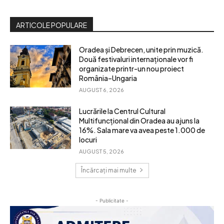
ARTICOLE POPULARE
Oradea și Debrecen, unite prin muzică.
Două festivaluri internaționale vor fi
organizate printr-un nou proiect
România–Ungaria
AUGUST 6, 2026
Lucrările la Centrul Cultural
Multifuncțional din Oradea au ajuns la
16%. Sala mare va avea peste 1.000 de
locuri
AUGUST 5, 2026
Încărcați mai multe
- Publicitate -