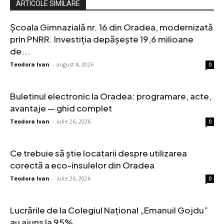
ARTICOLE SIMILARE
Școala Gimnazială nr. 16 din Oradea, modernizată
prin PNRR. Investiția depășește 19,6 milioane
de...
Teodora Ivan
-
august 4, 2026
0
Buletinul electronic la Oradea: programare, acte,
avantaje — ghid complet
Teodora Ivan
-
iulie 26, 2026
0
Ce trebuie să știe locatarii despre utilizarea
corectă a eco-insulelor din Oradea
Teodora Ivan
-
iulie 26, 2026
0
Lucrările de la Colegiul Național „Emanuil Gojdu”
au ajuns la 95%