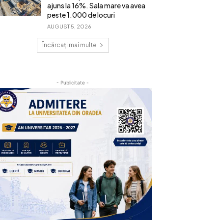
ajuns la 16%. Sala mare va avea
peste 1.000 de locuri
AUGUST 5, 2026
Încărcați mai multe
- Publicitate -