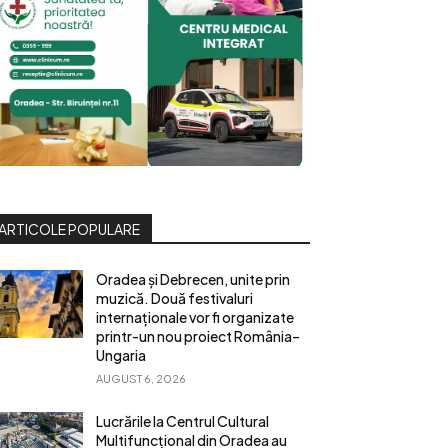
ARTICOLE POPULARE
Oradea și Debrecen, unite prin
muzică. Două festivaluri
internaționale vor fi organizate
printr-un nou proiect România–
Ungaria
AUGUST 6, 2026
Lucrările la Centrul Cultural
Multifuncțional din Oradea au