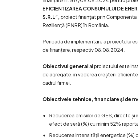
finanțare nr. 817/08.08.2024 pentru proi
EFICIENTIZAREA CONSUMULUI DE ENERG
S.R.L”,
proiect finanțat prin Componenta C
Reziliență (PNRR) în România
.
Perioada de implementare a proiectului este
de finanțare, respectiv 08.08.2024.
Obiectivul general
al proiectului este in
de agregate, in vederea creșterii eficientei
cadrul firmei.
Obiectivele tehnice, financiare și de 
Reducerea emisiilor de GES, directe și 
efect de seră (%) cu minim 52% raportat
Reducerea intensității energetice (%) c