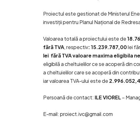
Proiectul este gestionat de Ministerul Ene
investiții pentru Planul Național de Redre
Valoarea totală a proiectului este de
18.76
fără TVA
, respectiv
: 15.239.787,00
lei f
lei fără TVA valoare maxima eligibila 
eligibilă a cheltuielilor ce se acoperă din co
a cheltuielilor care se acoperă din contribu
iar valoarea TVA-ului este de
2.996.052,43
Persoană de contact:
ILE VIOREL
– Manag
E-mail: proiect.ivc@gmail.com