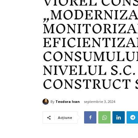
VIOREL CONS
„MODERNIZA
MONITORIZA
EFICIENTIZ
CONSUMULUI
NIVELUL S.C.
CONSTRUCT S
By
Teodora Ivan
septembrie 3, 2024
Acțiune