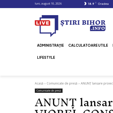
C
luni, august 10, 2026
18.9
Oradea
ADMINISTRAȚIE
CALCULATOARE UTILE
LIFESTYLE
Acasă
Comunicate de presă
ANUNȚ lansare proiec
Comunicate de presă
ANUNȚ lansare