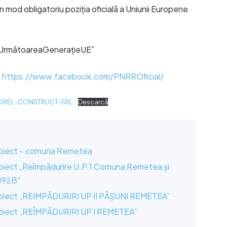
n mod obligatoriu poziția oficială a Uniunii Europene
 UrmătoareaGenerațieUE”
https://www.facebook.com/PNRROficial/
VIOREL-CONSTRUCT-SRL
Descarcă
oiect – comuna Remetea
iect „Reîmpădurire U.P.1 Comuna Remetea și
,192B”
oiect „REIMPĂDURIRI UP II PĂȘUNI REMETEA”
oiect „REÎMPĂDURIRI UP I REMETEA”