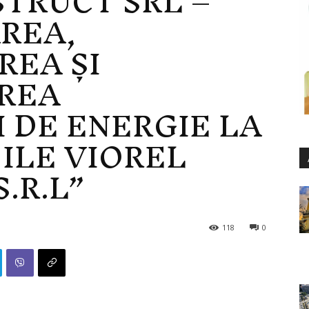
TRUCT SRL –
REA,
REA ȘI
AREA
 DE ENERGIE LA
 ILE VIOREL
.R.L”
118
0