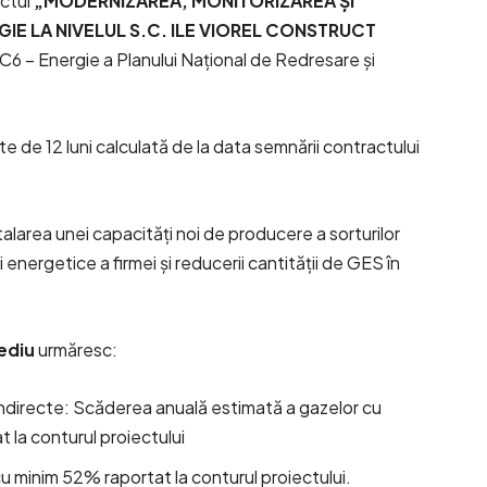
ectul
„MODERNIZAREA, MONITORIZAREA ȘI
IE LA NIVELUL S.C. ILE VIOREL CONSTRUCT
6 – Energie a Planului Național de Redresare și
 de 12 luni calculată de la data semnării contractului
stalarea unei capacități noi de producere a sorturilor
 energetice a firmei și reducerii cantității de GES în
mediu
urmăresc:
indirecte: Scăderea anuală estimată a gazelor cu
 la conturul proiectului
u minim 52% raportat la conturul proiectului.