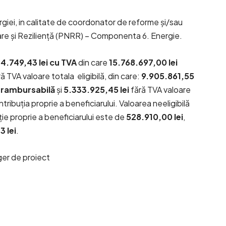
rgiei, in calitate de coordonator de reforme și/sau
sare și Reziliență (PNRR) – Componenta 6. Energie.
4.749,43 lei cu TVA
din care
15.768.697,00 lei
ără TVA valoare totala eligibilă, din care:
9.905.861,55
nerambursabilă
și
5.333.925,45 lei
fără TVA valoare
ntribuția proprie a beneficiarului. Valoarea neeligibilă
ție proprie a beneficiarului este de
528.910,00 lei
,
 lei
.
er de proiect