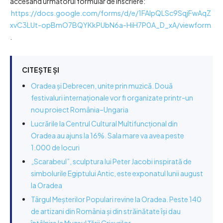
accesând următorul formular de înscriere:
https://docs.google.com/forms/d/e/1FAIpQLSc9SqjFwAqZ
xvC3LUt-opBmO7BQYKkPUbN6a-HiH7P0A_D_xA/viewform
.
CITEȘTE ȘI
Oradea și Debrecen, unite prin muzică. Două
festivaluri internaționale vor fi organizate printr-un
nou proiect România–Ungaria
Lucrările la Centrul Cultural Multifuncțional din
Oradea au ajuns la 16%. Sala mare va avea peste
1.000 de locuri
„Scarabeul”, sculptura lui Peter Jacobi inspirată de
simbolurile Egiptului Antic, este exponatul lunii august
la Oradea
Târgul Meșterilor Populari revine la Oradea. Peste 140
de artizani din România și din străinătate își dau
întâlnire la Muzeul Țării Crișurilor