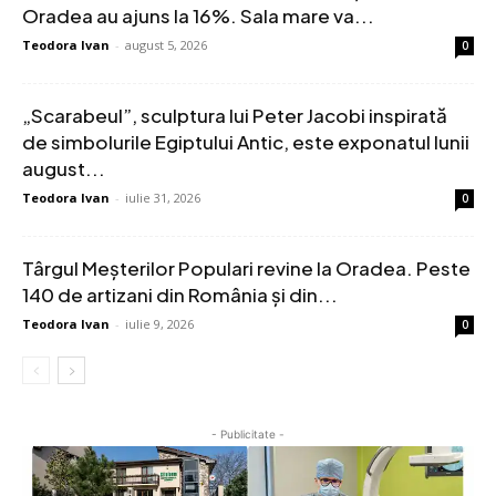
Oradea au ajuns la 16%. Sala mare va...
Teodora Ivan
-
august 5, 2026
0
„Scarabeul”, sculptura lui Peter Jacobi inspirată
de simbolurile Egiptului Antic, este exponatul lunii
august...
Teodora Ivan
-
iulie 31, 2026
0
Târgul Meșterilor Populari revine la Oradea. Peste
140 de artizani din România și din...
Teodora Ivan
-
iulie 9, 2026
0
- Publicitate -