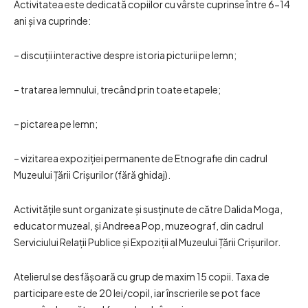
Activitatea este dedicată copiilor cu vârste cuprinse între 6-14
ani și va cuprinde:
– discuții interactive despre istoria picturii pe lemn;
– tratarea lemnului, trecând prin toate etapele;
– pictarea pe lemn;
– vizitarea expoziției permanente de Etnografie din cadrul
Muzeului Țării Crișurilor (fără ghidaj).
Activitățile sunt organizate și susținute de către Dalida Moga,
educator muzeal, și Andreea Pop, muzeograf, din cadrul
Serviciului Relații Publice și Expoziții al Muzeului Țării Crișurilor.
Atelierul se desfășoară cu grup de maxim 15 copii. Taxa de
participare este de 20 lei/copil, iar înscrierile se pot face