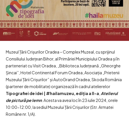
Muzeul Țării Crișurilor Oradea – Complex Muzeal, cu sprijinul
Consiliului Județean Bihor, al Primăriei Municipiului Oradea și în
parteneriat cu Visit Oradea, „Biblioteca Județeană „Gheorghe
Șincai”, Hotel Continental Forum Oradea, Asociația „Prietenii
Muzeului Țării Crișurilor” și AutoGrand Oradea, Skoda România
(partener de mobilitate) organizează în cadrul atelierelor
Tipografiei de idei
|
#
hai
la
muzeu
,
ediția a II-a
,
Atelierul
de
pictură pe lemn
. Acesta va avea loc în 23 iulie 2024, orele
10:00-12:00, la sediul Muzeului Țării Crișurilor (Str. Armatei
Române nr. 1/A).