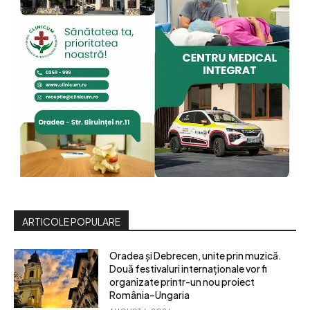
ARTICOLE POPULARE
Oradea și Debrecen, unite prin muzică.
Două festivaluri internaționale vor fi
organizate printr-un nou proiect
România–Ungaria