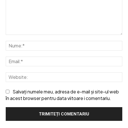
Comentariu:
Nu
Em
We
Salvați numele meu, adresa de e-mail și site-ul web
în acest browser pentru data viitoare i comentariu.