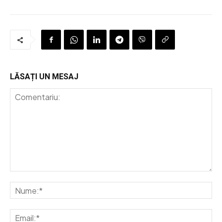
LĂSAȚI UN MESAJ
Comentariu:
Nu
Em