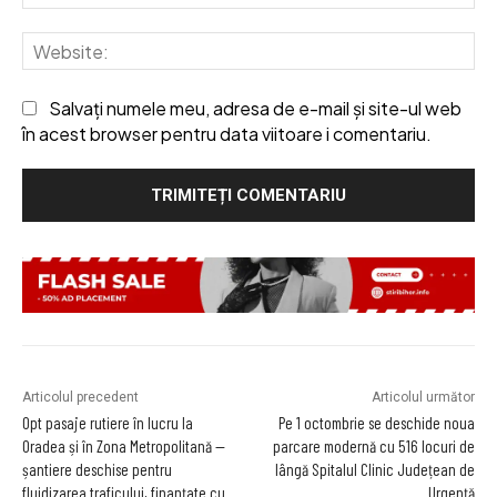
We
Salvați numele meu, adresa de e-mail și site-ul web
în acest browser pentru data viitoare i comentariu.
Articolul precedent
Articolul următor
Opt pasaje rutiere în lucru la
Pe 1 octombrie se deschide noua
Oradea și în Zona Metropolitană —
parcare modernă cu 516 locuri de
șantiere deschise pentru
lângă Spitalul Clinic Județean de
fluidizarea traficului, finanțate cu
Urgență