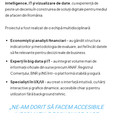
intelligence, IT și vizualizare de date
, cu experiență de
peste un deceniu în construirea de soluții digitale pentru mediul
de afaceri din România.
Proiectul a fost realizat de o echipă multidisciplinară:
Economiști și analiști financiari
– au gândit structura
indicatorilor și metodologia de evaluare, astfel încât datele
să fie relevante pentru decizii reale de business.
Experți în big data și IT
– au integrat volume mari de
informații oficiale din surse precum ANAF, Registrul
Comerțului, BNR și INS într-o platformă stabilă și sigură.
Specialiști în UX/UI
– au creat o interfață intuitivă, cu hărți
interactive și grafice dinamice, accesibile chiar și pentru
utilizatori fără background tehnic.
„NE-AM DORIT SĂ FACEM ACCESIBILE