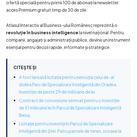
ofertă specială pentru primii 100 de abonați la newsletter:
acces Premium gratuit timp de 30 de zile.
Atlasul Interactiv al Business-ului Românesc reprezintă o
revoluție în business intelligence
la nivel național. Pentru
companii, angajați și administrații publice, devine un instrument
esențial pentru decizii rapide, informate și strategice.
CITEȘTE ȘI
A fost lansată licitația pentru execuția celui de-al
doilea Parc de Specializare Inteligentă din Oradea.
Investiție de peste 29 de milioane de lei
Contract de concesiune semnat pentru o investiție
de 51 milioane lei în Parcul de Specializare Inteligentă
Beiuș
Licitație pentru investiții în Parcul de Specializare
Inteligentă din Ștei. Patru parcele de teren, scoase la