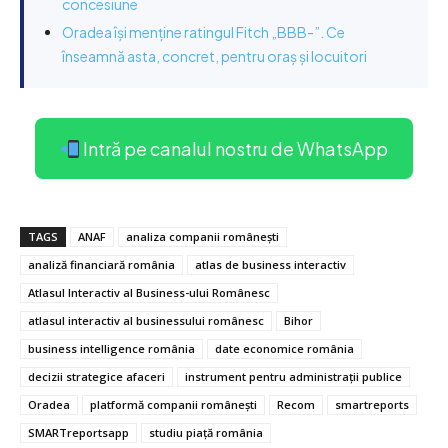
concesiune
Oradea își menține ratingul Fitch „BBB-”. Ce
înseamnă asta, concret, pentru oraș și locuitori
Intră pe canalul nostru de WhatsApp
TAGS
ANAF
analiza companii românești
analiză financiară românia
atlas de business interactiv
Atlasul Interactiv al Business-ului Românesc
atlasul interactiv al businessului românesc
Bihor
business intelligence românia
date economice românia
decizii strategice afaceri
instrument pentru administrații publice
Oradea
platformă companii românești
Recom
smartreports
SMARTreportsapp
studiu piață românia