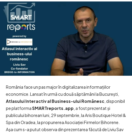
România face un pas major în digitalizarea informațiilor
economice. Lansat în urmă cu două săptămâni la București,
Atlasului Interactiv al Business-ului Românesc
, disponibil
pe platforma
SMARTreports.app
, a fost prezentat și
publicului bihorean luni, 29 septembrie, la Aris Boutique Hotel &
Spa din Oradea, la propunerea Asociației Firmelor Bihorene.
Așa cum s-a putut observa din prezentarea făcută de Liviu Sav