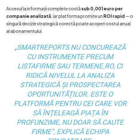
Accesul la informații complete costă
sub 0,001 euro per
companie analizată
, iar platforma promite un
ROI rapid
— o
singură decizie strategică corectă poate acoperi costul anual
al abonamentului.
„SMARTREPORTS NU CONCUREAZĂ
CU INSTRUMENTE PRECUM
LISTAFIRME SAU TERMENE.RO, CI
RIDICĂ NIVELUL LA ANALIZA
STRATEGICĂ ȘI PROSPECTAREA
OPORTUNITĂȚILOR. ESTE O
PLATFORMĂ PENTRU CEI CARE VOR
SĂ ÎNȚELEAGĂ PIAȚA ÎN
PROFUNZIME, NU DOAR SĂ CAUTE
FIRME”, EXPLICĂ ECHIPA