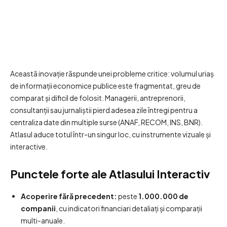
Această inovație răspunde unei probleme critice: volumul uriaș
de informații economice publice este fragmentat, greu de
comparat și dificil de folosit. Managerii, antreprenorii,
consultanții sau jurnaliștii pierd adesea zile întregi pentru a
centraliza date din multiple surse (ANAF, RECOM, INS, BNR).
Atlasul aduce totul într-un singur loc, cu instrumente vizuale și
interactive.
Punctele forte ale Atlasului Interactiv
Acoperire fără precedent:
peste
1.000.000 de
companii
, cu indicatori financiari detaliați și comparații
multi-anuale.