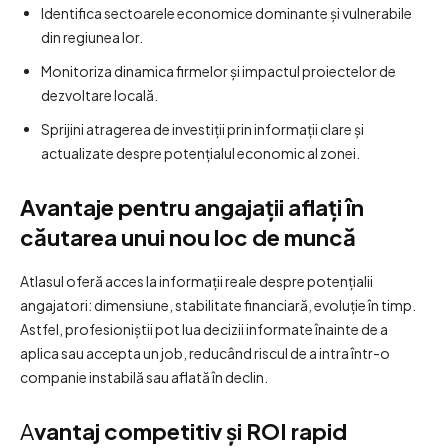
Identifica sectoarele economice dominante și vulnerabile
din regiunea lor.
Monitoriza dinamica firmelor și impactul proiectelor de
dezvoltare locală.
Sprijini atragerea de investiții prin informații clare și
actualizate despre potențialul economic al zonei.
Avantaje pentru angajații aflați în
căutarea unui nou loc de muncă
Atlasul oferă acces la informații reale despre potențialii
angajatori: dimensiune, stabilitate financiară, evoluție în timp.
Astfel, profesioniștii pot lua decizii informate înainte de a
aplica sau accepta un job, reducând riscul de a intra într-o
companie instabilă sau aflată în declin.
A
vantaj competitiv și ROI rapid