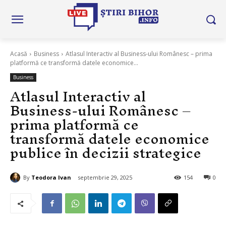
Acasă
Business
Atlasul Interactiv al Business-ului Românesc – prima
platformă ce transformă datele economice...
Business
Atlasul Interactiv al
Business-ului Românesc –
prima platformă ce
transformă datele economice
publice în decizii strategice
By
Teodora Ivan
septembrie 29, 2025
154
0