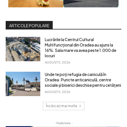
ARTICOLE POPULARE
Lucrările la Centrul Cultural
Multifuncțional din Oradea au ajuns la
16%. Sala mare va avea peste 1.000 de
locuri
AUGUST 5, 2026
Unde te poți refugia de caniculă în
Oradea. Puncte anticaniculă, centre
sociale și biserici deschise pentru cetățeni
AUGUST 5, 2026
Încărcați mai multe
- Publicitate -