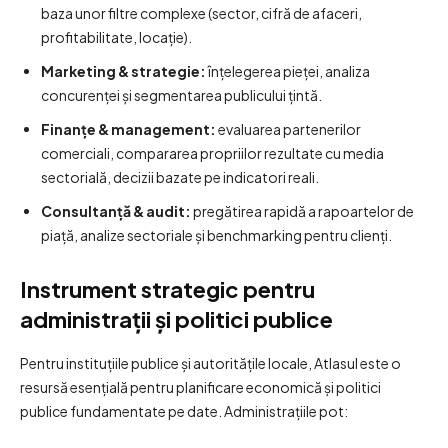
baza unor filtre complexe (sector, cifră de afaceri,
profitabilitate, locație).
Marketing & strategie:
înțelegerea pieței, analiza
concurenței și segmentarea publicului țintă.
Finanțe & management:
evaluarea partenerilor
comerciali, compararea propriilor rezultate cu media
sectorială, decizii bazate pe indicatori reali.
Consultanță & audit:
pregătirea rapidă a rapoartelor de
piață, analize sectoriale și benchmarking pentru clienți.
Instrument strategic pentru
administrații și politici publice
Pentru instituțiile publice și autoritățile locale, Atlasul este o
resursă esențială pentru planificare economică și politici
publice fundamentate pe date. Administrațiile pot: