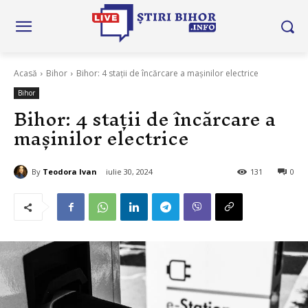
Acasă
Bihor
Bihor: 4 stații de încărcare a mașinilor electrice
Bihor
Bihor: 4 stații de încărcare a
mașinilor electrice
By
Teodora Ivan
iulie 30, 2024
131
0