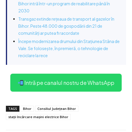
Bihor intră într-un program de reabilitare până în
2030
Transgaz extinde rețeaua de transport al gazelor în
Bihor. Peste 48.000 de gospodării din 21 de
comunități ar putea fi racordate
Începe modernizarea drumului din Stațiunea Stâna de
Vale. Se folosește, în premieră, o tehnologie de
reciclare la rece
Intră pe canalul nostru de WhatsApp
TAGS
Bihor
Consiliul Județean Bihor
stații încărcare mașini electrice Bihor