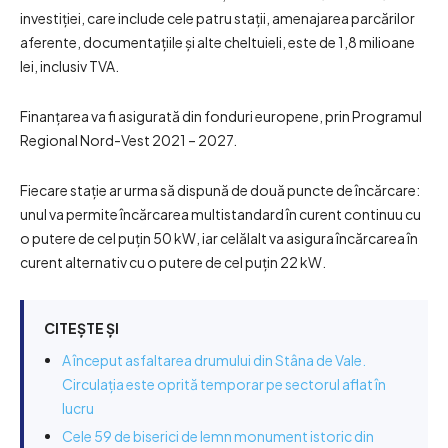
investiției, care include cele patru stații, amenajarea parcărilor
aferente, documentațiile și alte cheltuieli, este de 1,8 milioane
lei, inclusiv TVA.
Finanțarea va fi asigurată din fonduri europene, prin Programul
Regional Nord-Vest 2021 – 2027.
Fiecare stație ar urma să dispună de două puncte de încărcare:
unul va permite încărcarea multistandard în curent continuu cu
o putere de cel puțin 50 kW, iar celălalt va asigura încărcarea în
curent alternativ cu o putere de cel puțin 22 kW.
CITEȘTE ȘI
A început asfaltarea drumului din Stâna de Vale.
Circulația este oprită temporar pe sectorul aflat în
lucru
Cele 59 de biserici de lemn monument istoric din