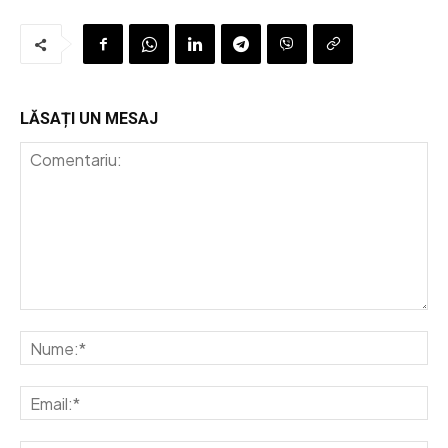
LĂSAȚI UN MESAJ
Comentariu:
Nu
Em