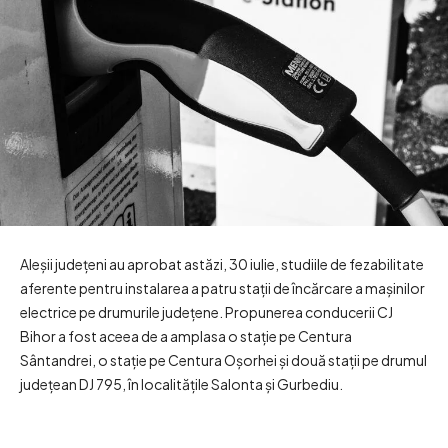
Aleșii județeni au aprobat astăzi, 30 iulie, studiile de fezabilitate
aferente pentru instalarea a patru stații de încărcare a mașinilor
electrice pe drumurile județene. Propunerea conducerii CJ
Bihor a fost aceea de a amplasa o stație pe Centura
Sântandrei, o stație pe Centura Oșorhei și două stații pe drumul
județean DJ 795, în localitățile Salonta și Gurbediu.