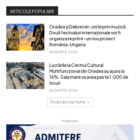
ARTICOLE POPULARE
Oradea și Debrecen, unite prin muzică.
Două festivaluri internaționale vor fi
organizate printr-un nou proiect
România–Ungaria
AUGUST 6, 2026
Lucrările la Centrul Cultural
Multifuncțional din Oradea au ajuns la
16%. Sala mare va avea peste 1.000 de
locuri
AUGUST 5, 2026
Încărcați mai multe
- Publicitate -