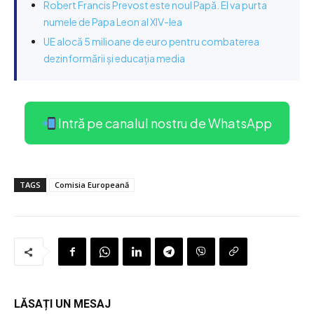
Robert Francis Prevost este noul Papă. El va purta
numele de Papa Leon al XIV-lea
UE alocă 5 milioane de euro pentru combaterea
dezinformării și educația media
Intră pe canalul nostru de WhatsApp
TAGS
Comisia Europeană
LĂSAȚI UN MESAJ