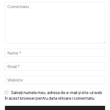
Comentariu:
Nu
Em
We
Salvați numele meu, adresa de e-mail și site-ul web
în acest browser pentru data viitoare i comentariu.