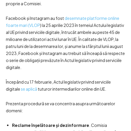
proprie a Comisiei.
Facebook și Instagram au fost
desemnate platforme online
foarte mari (VLOP
) la 25 aprilie 2023 în temeiul Actului legislativ
al UE privind serviciile digitale, întrucât ambele au peste 45 de
milioane de utilizatori activi lunar în UE. În calitate de VLOP, la
patru luni de la desemnarea lor, și anume la sfârșitul lunii august
2023, Facebook și Instagram au trebuit să înceapă să respecte
o serie de obligații prevăzute în Actul legislativ privind serviciile
digitale.
Începând cu 17 februarie, Actul legislativ privind serviciile
digitale
se aplică
tuturor intermediarilor online din UE.
Prezenta procedură se va concentra asupra următoarelor
domenii:
Reclame înșelătoare și dezinformare
. Comisia