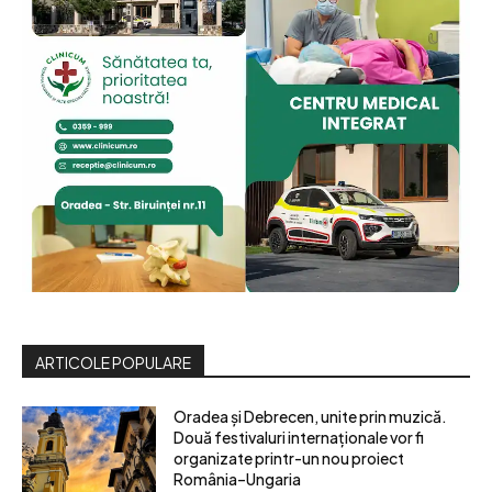
ARTICOLE POPULARE
Oradea și Debrecen, unite prin muzică.
Două festivaluri internaționale vor fi
organizate printr-un nou proiect
România–Ungaria