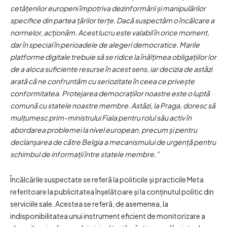
cetățenilor europeni împotriva dezinformării și manipulărilor
specifice din partea țărilor terțe. Dacă suspectăm o încălcare a
normelor, acționăm. Acest lucru este valabil în orice moment,
dar în special în perioadele de alegeri democratice. Marile
platforme digitale trebuie să se ridice la înălțimea obligațiilor lor
de a aloca suficiente resurse în acest sens, iar decizia de astăzi
arată că ne confruntăm cu seriozitate în ceea ce privește
conformitatea. Protejarea democrațiilor noastre este o luptă
comună cu statele noastre membre. Astăzi, la Praga, doresc să
mulțumesc prim-ministrului Fiala pentru rolul său activ în
abordarea problemei la nivel european, precum și pentru
declanșarea de către Belgia a mecanismului de urgență pentru
schimbul de informații între statele membre.”
Încălcările suspectate se referă la politicile și practicile Meta
referitoare la publicitatea înșelătoare și la conținutul politic din
serviciile sale. Acestea se referă, de asemenea, la
indisponibilitatea unui instrument eficient de monitorizare a