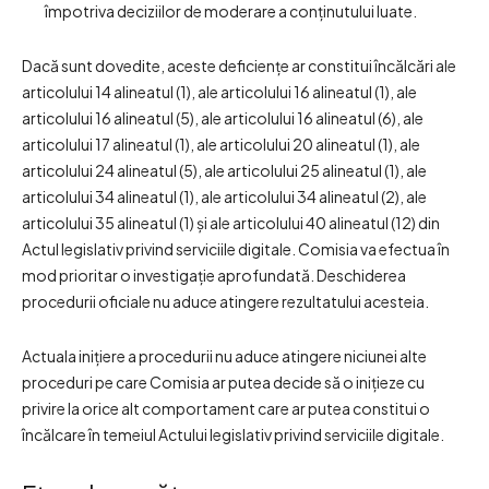
împotriva deciziilor de moderare a conținutului luate.
Dacă sunt dovedite, aceste deficiențe ar constitui încălcări ale
articolului 14 alineatul (1), ale articolului 16 alineatul (1), ale
articolului 16 alineatul (5), ale articolului 16 alineatul (6), ale
articolului 17 alineatul (1), ale articolului 20 alineatul (1), ale
articolului 24 alineatul (5), ale articolului 25 alineatul (1), ale
articolului 34 alineatul (1), ale articolului 34 alineatul (2), ale
articolului 35 alineatul (1) și ale articolului 40 alineatul (12) din
Actul legislativ privind serviciile digitale. Comisia va efectua în
mod prioritar o investigație aprofundată. Deschiderea
procedurii oficiale nu aduce atingere rezultatului acesteia.
Actuala inițiere a procedurii nu aduce atingere niciunei alte
proceduri pe care Comisia ar putea decide să o inițieze cu
privire la orice alt comportament care ar putea constitui o
încălcare în temeiul Actului legislativ privind serviciile digitale.