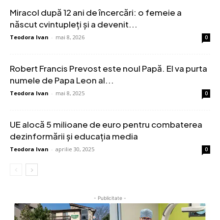
Miracol după 12 ani de încercări: o femeie a
născut cvintupleți și a devenit...
Teodora Ivan
-
mai 8, 2026
0
Robert Francis Prevost este noul Papă. El va purta
numele de Papa Leon al...
Teodora Ivan
-
mai 8, 2025
0
UE alocă 5 milioane de euro pentru combaterea
dezinformării și educația media
Teodora Ivan
-
aprilie 30, 2025
0
- Publicitate -