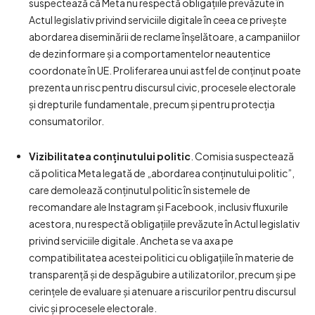
suspectează că Meta nu respectă obligațiile prevăzute în
Actul legislativ privind serviciile digitale în ceea ce privește
abordarea diseminării de reclame înșelătoare, a campaniilor
de dezinformare și a comportamentelor neautentice
coordonate în UE. Proliferarea unui astfel de conținut poate
prezenta un risc pentru discursul civic, procesele electorale
și drepturile fundamentale, precum și pentru protecția
consumatorilor.
Vizibilitatea conținutului politic
. Comisia suspectează
că politica Meta legată de „abordarea conținutului politic”,
care demolează conținutul politic în sistemele de
recomandare ale Instagram și Facebook, inclusiv fluxurile
acestora, nu respectă obligațiile prevăzute în Actul legislativ
privind serviciile digitale. Ancheta se va axa pe
compatibilitatea acestei politici cu obligațiile în materie de
transparență și de despăgubire a utilizatorilor, precum și pe
cerințele de evaluare și atenuare a riscurilor pentru discursul
civic și procesele electorale.