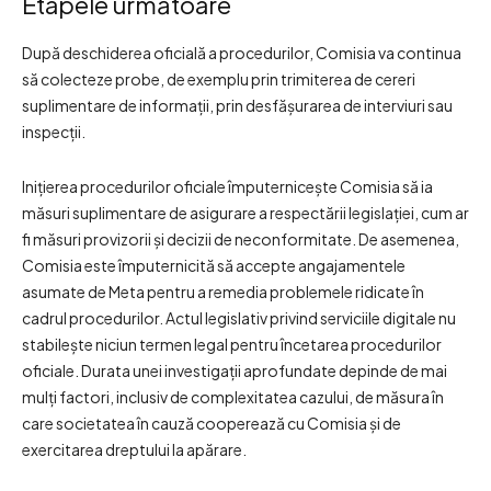
Etapele următoare
După deschiderea oficială a procedurilor, Comisia va continua
să colecteze probe, de exemplu prin trimiterea de cereri
suplimentare de informații, prin desfășurarea de interviuri sau
inspecții.
Inițierea procedurilor oficiale împuternicește Comisia să ia
măsuri suplimentare de asigurare a respectării legislației, cum ar
fi măsuri provizorii și decizii de neconformitate. De asemenea,
Comisia este împuternicită să accepte angajamentele
asumate de Meta pentru a remedia problemele ridicate în
cadrul procedurilor. Actul legislativ privind serviciile digitale nu
stabilește niciun termen legal pentru încetarea procedurilor
oficiale. Durata unei investigații aprofundate depinde de mai
mulți factori, inclusiv de complexitatea cazului, de măsura în
care societatea în cauză cooperează cu Comisia și de
exercitarea dreptului la apărare.