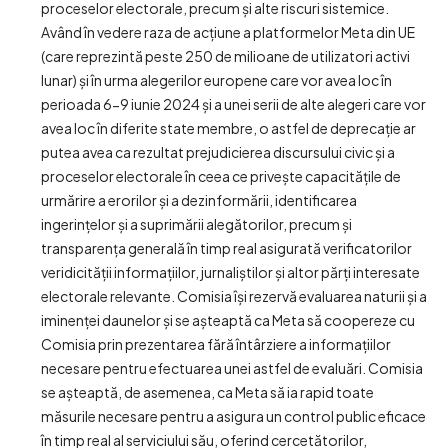
proceselor electorale, precum și alte riscuri sistemice.
Având în vedere raza de acțiune a platformelor Meta din UE
(care reprezintă peste 250 de milioane de utilizatori activi
lunar) și în urma alegerilor europene care vor avea loc în
perioada 6-9 iunie 2024 și a unei serii de alte alegeri care vor
avea loc în diferite state membre, o astfel de deprecație ar
putea avea ca rezultat prejudicierea discursului civic și a
proceselor electorale în ceea ce privește capacitățile de
urmărire a erorilor și a dezinformării, identificarea
ingerințelor și a suprimării alegătorilor, precum și
transparența generală în timp real asigurată verificatorilor
veridicității informațiilor, jurnaliștilor și altor părți interesate
electorale relevante. Comisia își rezervă evaluarea naturii și a
iminenței daunelor și se așteaptă ca Meta să coopereze cu
Comisia prin prezentarea fără întârziere a informațiilor
necesare pentru efectuarea unei astfel de evaluări. Comisia
se așteaptă, de asemenea, ca Meta să ia rapid toate
măsurile necesare pentru a asigura un control public eficace
în timp real al serviciului său, oferind cercetătorilor,