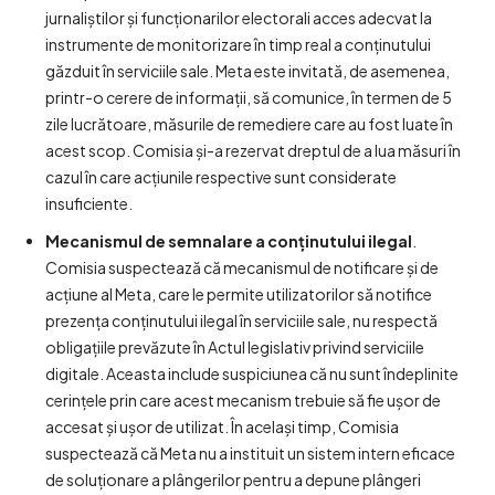
jurnaliștilor și funcționarilor electorali acces adecvat la
instrumente de monitorizare în timp real a conținutului
găzduit în serviciile sale. Meta este invitată, de asemenea,
printr-o cerere de informații, să comunice, în termen de 5
zile lucrătoare, măsurile de remediere care au fost luate în
acest scop. Comisia și-a rezervat dreptul de a lua măsuri în
cazul în care acțiunile respective sunt considerate
insuficiente.
Mecanismul de semnalare a conținutului ilegal
.
Comisia suspectează că mecanismul de notificare și de
acțiune al Meta, care le permite utilizatorilor să notifice
prezența conținutului ilegal în serviciile sale, nu respectă
obligațiile prevăzute în Actul legislativ privind serviciile
digitale. Aceasta include suspiciunea că nu sunt îndeplinite
cerințele prin care acest mecanism trebuie să fie ușor de
accesat și ușor de utilizat. În același timp, Comisia
suspectează că Meta nu a instituit un sistem intern eficace
de soluționare a plângerilor pentru a depune plângeri