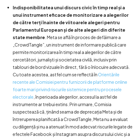
Indisponibilitatea unui discurs civic în timp real și a
unui instrument eficace de monitorizare a alegerilor
de către terți înainte de viitoarele alegeri pentru
Parlamentul European și de alte alegeri din diferite
state membre
. Meta se află în proces de defăimare a
„CrowdTangle”, un instrument de informare publică care
permite monitorizarea în timp real a alegerilor de către
cercetători, jurnaliști și societatea civilă, inclusiv prin
tablouri de bord vizuale în direct, fără o înlocuire adecvată.
Cu toate acestea, astfel cum se reflectă în
Orientările
recente ale Comisiei pentru furnizorii de platforme online
foarte mari privind riscurile sistemice pentru procesele
electorale
, în perioada alegerilor, accesul la astfel de
instrumente ar trebui extins. Prin urmare, Comisia
suspectează că, ținând seama de deprecația Meta și de
întreruperea planificată a CrowdTangle, Meta nu a evaluat
cu diligență și nu a atenuat în mod adecvat riscurile legate de
efectele Facebook și Instagram asupra discursului civic și a