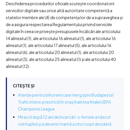
Deschiderea procedurilor oficiale scutește coordonatorii
serviciilor digitale sau orice altă autoritate competentă a
statelor membre ale UE de competența lor de a supraveghea și
de a asigura respectarea Regulamentului privind serviciile
digitale în ceea ce privește presupusele încălcări ale articolului
14 alineatul (1), ale articolului 16 alineatul (1), ale articolului 16
alineatul (1), ale articolului 17 alineatul (5), ale articolului 16
alineatul (6), ale articolului 20 alineatul (1), ale articolului 20
alineatul (3), ale articolului 25 alineatul (1) și ale articolului 40
alineatul (12).
CITEȘTE ȘI
Atenție pentru bihorenii care merg spre Budapesta!
Trafic intens și restricții în oraș înaintea finalei UEFA
Champions League
Miracol după 12 ani de încercări: o femeie a născut
cvintupleți și a devenit mamă a cinci copii deodată