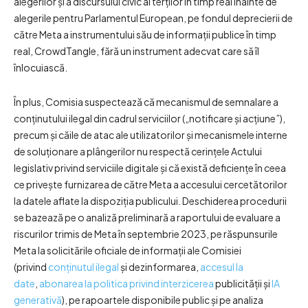
alegerilor și a discursului civic al terților în timp real înainte de
alegerile pentru Parlamentul European, pe fondul deprecierii de
către Meta a instrumentului său de informații publice în timp
real, CrowdTangle, fără un instrument adecvat care să îl
înlocuiască.
În plus, Comisia suspectează că mecanismul de semnalare a
conținutului ilegal din cadrul serviciilor („notificare și acțiune”),
precum și căile de atac ale utilizatorilor și mecanismele interne
de soluționare a plângerilor nu respectă cerințele Actului
legislativ privind serviciile digitale și că există deficiențe în ceea
ce privește furnizarea de către Meta a accesului cercetătorilor
la datele aflate la dispoziția publicului. Deschiderea procedurii
se bazează pe o analiză preliminară a raportului de evaluare a
riscurilor trimis de Meta în septembrie 2023, pe răspunsurile
Meta la solicitările oficiale de informații ale Comisiei
(privind
conținutul ilegal
și dezinformarea,
accesul la
date
,
abonarea la politica privind interzicerea
publicității și
IA
generativă
), pe rapoartele disponibile public și pe analiza