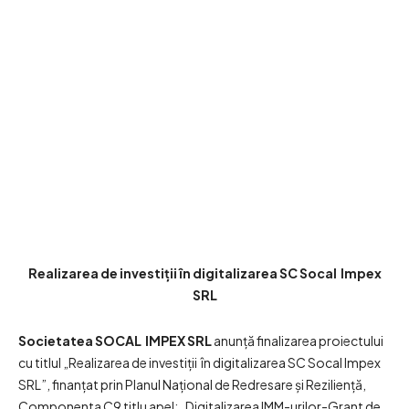
Realizarea de investiții în digitalizarea SC Socal Impex
SRL
Societatea SOCAL IMPEX SRL
anunţă finalizarea proiectului
cu titlul „Realizarea de investiții în digitalizarea SC Socal Impex
SRL”, finanţat prin Planul Naţional de Redresare şi Rezilienţă,
Componenta C9 titlu apel: „Digitalizarea IMM-urilor-Grant de