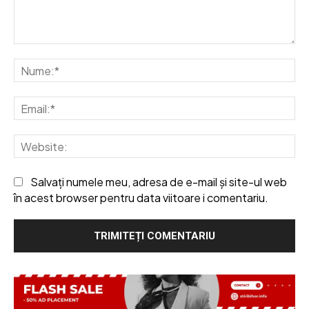
Comentariu:
Nu
Em
We
Salvați numele meu, adresa de e-mail și site-ul web
în acest browser pentru data viitoare i comentariu.