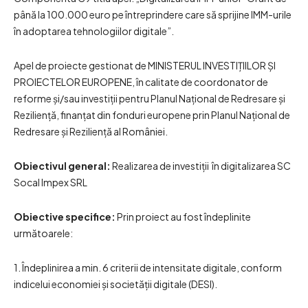
până la 100.000 euro pe întreprindere care să sprijine IMM-urile
în adoptarea tehnologiilor digitale”.
Apel de proiecte gestionat de MINISTERUL INVESTIȚIILOR ȘI
PROIECTELOR EUROPENE, în calitate de coordonator de
reforme și/sau investiții pentru Planul Național de Redresare și
Reziliență, finanțat din fonduri europene prin Planul Național de
Redresare și Reziliență al României.
Obiectivul general:
Realizarea de investiții în digitalizarea SC
Socal Impex SRL
Obiective specifice:
Prin proiect au fost îndeplinite
următoarele:
1. Îndeplinirea a min. 6 criterii de intensitate digitale, conform
indicelui economiei și societății digitale (DESI).