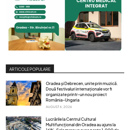
ARTICOLE POPULARE
Oradea și Debrecen, unite prin muzică.
Două festivaluri internaționale vor fi
organizate printr-un nou proiect
România–Ungaria
AUGUST 6, 2026
Lucrările la Centrul Cultural
Multifuncțional din Oradea au ajuns la