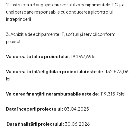
2. Instruirea a 3 angajați care vor utiliza echipamentele TIC și a
unei persoane responsabile cu conducerea și controlul
întreprinderii
3. Achiziția de echipamente IT, softuri și servicii conform
proiect
Valoarea totala a proiectului:
194767,69 lei
Valoarea totală eligibila a proiectului este de:
132.573,06
lei
Valoarea finanțării nerambursabile este de:
119.315,76lei
Data începerii proiectului:
03.04.2025
Data finalizării proiectului:
30.06.2026