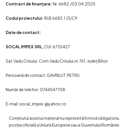
Contract de finanțare:
Nr. 6682./03.04.2025
Codul proiectului:
RUE 6682.1.I3/C9
Date de contact:
SOCAL IMPEX SRL,
CUI: 6735427
Sat.Vadu Crisului, Com.Vadu Crisului,nr.761, Județ Bihor
Persoană de contact: GAVRILUT PETRU
Număr de telefon: 0744547708
E-mail: socal_impex @yahoo.ro
Conținutul acestui material nu reprezintă în mod obligatoriu
poziția oficială a Uniunii Europene sau a Guvernului României