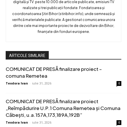
digitală și TV: peste 10.000 de articole publicate, emisiuni TV
realizate și trei publicații fondate. Fondatoarea și
coordonatoarea Știri Bihor (stiribihor.info), unde semnează și
verifică materialele publicate. A gestionat comunicarea unora
dintre cele mai importante proiecte de dezvoltare din Bihor,
finanțate din fonduri europene.
ARTICOLE SIMILARE
COMUNICAT DE PRESĂ finalizare proiect –
comuna Remetea
Teodora Ivan
-
iulie 31, 2026
0
COMUNICAT DE PRESĂ finalizare proiect
„Reîmpădurire U.P.1 Comuna Remetea și Comuna
Căbești, u.a.157A,173,189A,192B”
Teodora Ivan
-
iulie 31, 2026
0