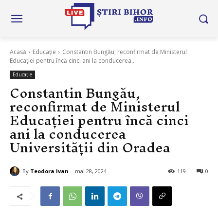
Acasă
Educație
Constantin Bungău, reconfirmat de Ministerul
Educației pentru încă cinci ani la conducerea...
Educație
Constantin Bungău,
reconfirmat de Ministerul
Educației pentru încă cinci
ani la conducerea
Universității din Oradea
By
Teodora Ivan
mai 28, 2024
119
0