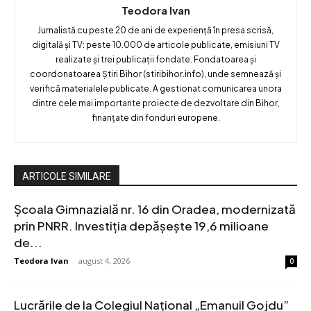
Teodora Ivan
Jurnalistă cu peste 20 de ani de experiență în presa scrisă,
digitală și TV: peste 10.000 de articole publicate, emisiuni TV
realizate și trei publicații fondate. Fondatoarea și
coordonatoarea Știri Bihor (stiribihor.info), unde semnează și
verifică materialele publicate. A gestionat comunicarea unora
dintre cele mai importante proiecte de dezvoltare din Bihor,
finanțate din fonduri europene.
ARTICOLE SIMILARE
Școala Gimnazială nr. 16 din Oradea, modernizată
prin PNRR. Investiția depășește 19,6 milioane
de...
Teodora Ivan
-
august 4, 2026
0
Lucrările de la Colegiul Național „Emanuil Gojdu”