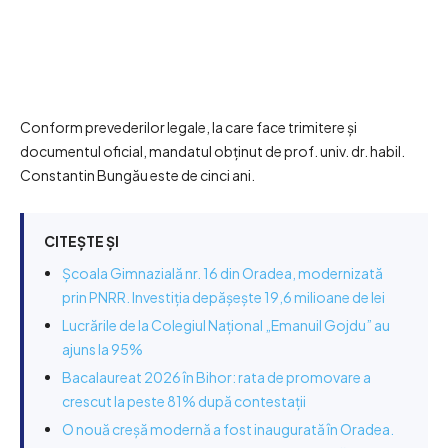
Conform prevederilor legale, la care face trimitere și
documentul oficial, mandatul obținut de prof. univ. dr. habil.
Constantin Bungău este de cinci ani.
CITEȘTE ȘI
Școala Gimnazială nr. 16 din Oradea, modernizată
prin PNRR. Investiția depășește 19,6 milioane de lei
Lucrările de la Colegiul Național „Emanuil Gojdu” au
ajuns la 95%
Bacalaureat 2026 în Bihor: rata de promovare a
crescut la peste 81% după contestații
O nouă creșă modernă a fost inaugurată în Oradea.