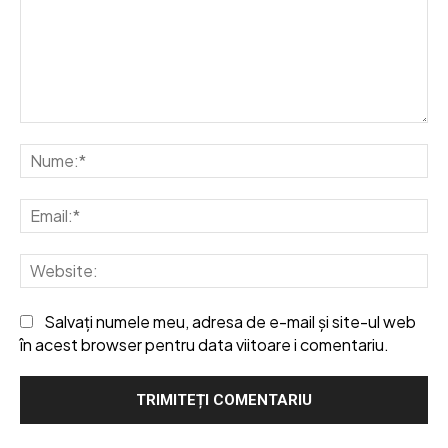
Comentariu:
Nu
Em
We
Salvați numele meu, adresa de e-mail și site-ul web
în acest browser pentru data viitoare i comentariu.