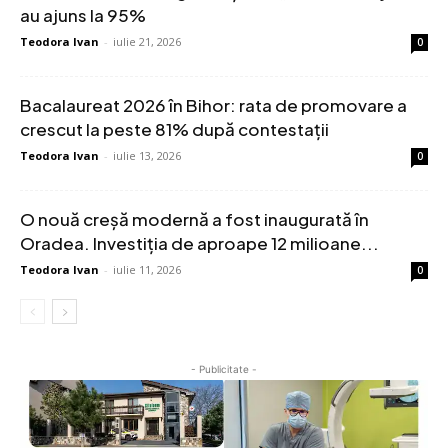
au ajuns la 95%
Teodora Ivan
-
iulie 21, 2026
0
Bacalaureat 2026 în Bihor: rata de promovare a
crescut la peste 81% după contestații
Teodora Ivan
-
iulie 13, 2026
0
O nouă creșă modernă a fost inaugurată în
Oradea. Investiția de aproape 12 milioane...
Teodora Ivan
-
iulie 11, 2026
0
- Publicitate -