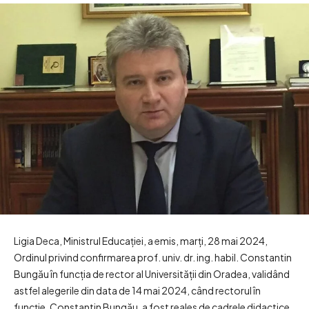
Ligia Deca, Ministrul Educației, a emis, marți, 28 mai 2024,
Ordinul privind confirmarea prof. univ. dr. ing. habil. Constantin
Bungău în funcția de rector al Universității din Oradea, validând
astfel alegerile din data de 14 mai 2024, când rectorul în
funcție, Constantin Bungău, a fost reales de cadrele didactice,