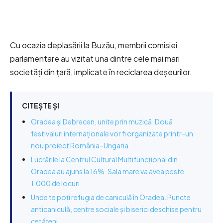
Cu ocazia deplasării la Buzău, membrii comisiei
parlamentare au vizitat una dintre cele mai mari
societăți din țară, implicate în reciclarea deșeurilor.
CITEȘTE ȘI
Oradea și Debrecen, unite prin muzică. Două
festivaluri internaționale vor fi organizate printr-un
nou proiect România–Ungaria
Lucrările la Centrul Cultural Multifuncțional din
Oradea au ajuns la 16%. Sala mare va avea peste
1.000 de locuri
Unde te poți refugia de caniculă în Oradea. Puncte
anticaniculă, centre sociale și biserici deschise pentru
cetățeni