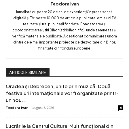
Teodora Ivan
Jurnalistă cu peste 20 de ani de experiență în presa scrisă,
digitală și TV: peste 10.000 de articole publicate, emisiuni TV
realizate și trei publicații fondate. Fondatoarea și
coordonatoarea Știri Bihor (stiribihor.info), unde semnează și
verifică materialele publicate. A gestionat comunicarea unora
dintre cele mai importante proiecte de dezvoltare din Bihor,
finanțate din fonduri europene.
ARTICOLE SIMILARE
Oradea și Debrecen, unite prin muzică. Două
festivaluri internaționale vor fi organizate printr-
un nou...
Teodora Ivan
-
august 6, 2026
0
Lucrările la Centrul Cultural Multifuncțional din