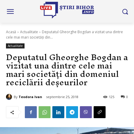
Acasă
Actualitate
Deputatul Gheorghe Bogdan a vizitat una dintre
cele mai mari societăți din...
Actualitate
Deputatul Gheorghe Bogdan a
vizitat una dintre cele mai
mari societăți din domeniul
reciclării deșeurilor
By
Teodora Ivan
septembrie 25, 2018
125
0