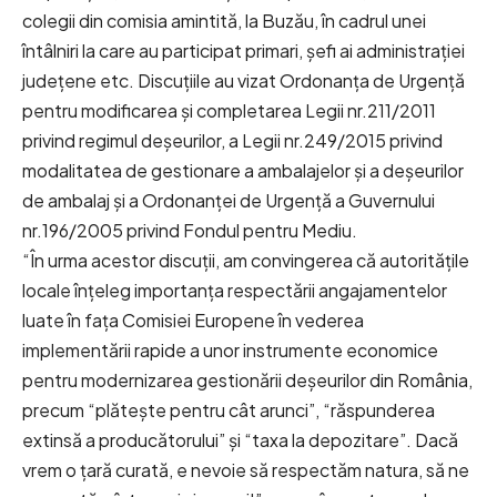
colegii din comisia amintită, la Buzău, în cadrul unei
întâlniri la care au participat primari, șefi ai administrației
județene etc. Discuțiile au vizat Ordonanța de Urgență
pentru modificarea și completarea Legii nr.211/2011
privind regimul deșeurilor, a Legii nr.249/2015 privind
modalitatea de gestionare a ambalajelor și a deșeurilor
de ambalaj și a Ordonanței de Urgență a Guvernului
nr.196/2005 privind Fondul pentru Mediu.
“În urma acestor discuții, am convingerea că autoritățile
locale înțeleg importanța respectării angajamentelor
luate în fața Comisiei Europene în vederea
implementării rapide a unor instrumente economice
pentru modernizarea gestionării deșeurilor din România,
precum “plătește pentru cât arunci”, “răspunderea
extinsă a producătorului” și “taxa la depozitare”. Dacă
vrem o țară curată, e nevoie să respectăm natura, să ne