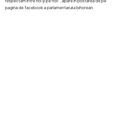
respectăm între noi și pe noi!”, apare în postarea de pe
pagina de facebook a parlamentarului bihorean.