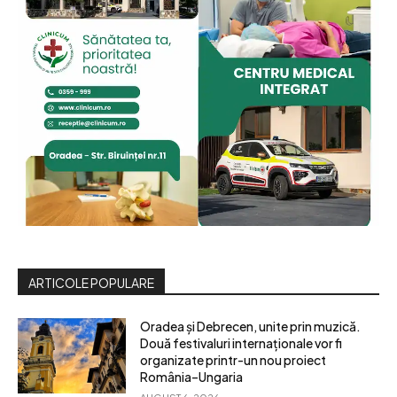
ARTICOLE POPULARE
Oradea și Debrecen, unite prin muzică.
Două festivaluri internaționale vor fi
organizate printr-un nou proiect
România–Ungaria