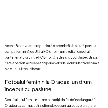
Această convocare reprezintă o premieră absolută pentru
echipa feminină de U13 a FC Bihor – un rezultat direct al
parteneriatului dintre FC Bihor Oradea și clubul United Bihor,
care a permis alinierea echipei la valorile și culorile tradiționale
ale clubului roș-albastru.
Fotbalul feminin la Oradea: un drum
început cu pasiune
Deși fotbalul feminin nu are o tradiție la fel de îndelungată în
Oradea ca cel masculin, ultimele decenii au adus o creștere