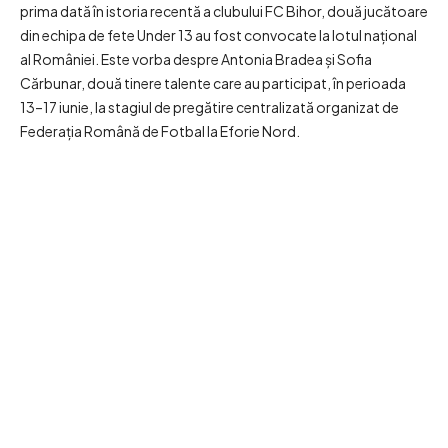
prima dată în istoria recentă a clubului FC Bihor, două jucătoare
din echipa de fete Under 13 au fost convocate la lotul național
al României. Este vorba despre Antonia Bradea și Sofia
Cărbunar, două tinere talente care au participat, în perioada
13–17 iunie, la stagiul de pregătire centralizată organizat de
Federația Română de Fotbal la Eforie Nord.