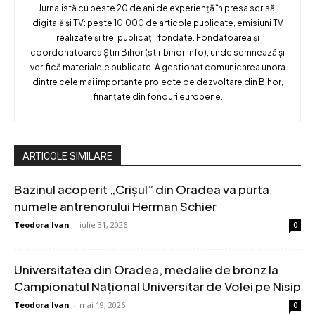
Jurnalistă cu peste 20 de ani de experiență în presa scrisă,
digitală și TV: peste 10.000 de articole publicate, emisiuni TV
realizate și trei publicații fondate. Fondatoarea și
coordonatoarea Știri Bihor (stiribihor.info), unde semnează și
verifică materialele publicate. A gestionat comunicarea unora
dintre cele mai importante proiecte de dezvoltare din Bihor,
finanțate din fonduri europene.
ARTICOLE SIMILARE
Bazinul acoperit „Crișul” din Oradea va purta
numele antrenorului Herman Schier
Teodora Ivan
-
iulie 31, 2026
0
Universitatea din Oradea, medalie de bronz la
Campionatul Național Universitar de Volei pe Nisip
Teodora Ivan
-
mai 19, 2026
0