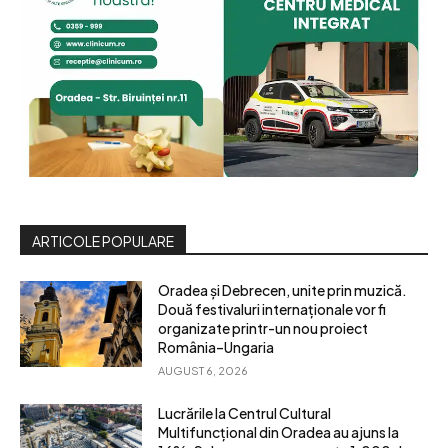
ARTICOLE POPULARE
Oradea și Debrecen, unite prin muzică.
Două festivaluri internaționale vor fi
organizate printr-un nou proiect
România–Ungaria
AUGUST 6, 2026
Lucrările la Centrul Cultural
Multifuncțional din Oradea au ajuns la