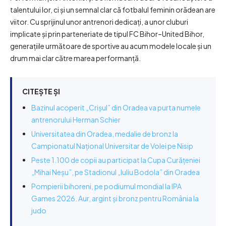
talentului lor, ci și un semnal clar că fotbalul feminin orădean are
viitor. Cu sprijinul unor antrenori dedicați, a unor cluburi
implicate și prin parteneriate de tipul FC Bihor–United Bihor,
generațiile următoare de sportive au acum modele locale și un
drum mai clar către marea performanță.
CITEȘTE ȘI
Bazinul acoperit „Crișul” din Oradea va purta numele
antrenorului Herman Schier
Universitatea din Oradea, medalie de bronz la
Campionatul Național Universitar de Volei pe Nisip
Peste 1.100 de copii au participat la Cupa Curățeniei
„Mihai Neșu”, pe Stadionul „Iuliu Bodola” din Oradea
Pompierii bihoreni, pe podiumul mondial la IPA
Games 2026. Aur, argint și bronz pentru România la
judo