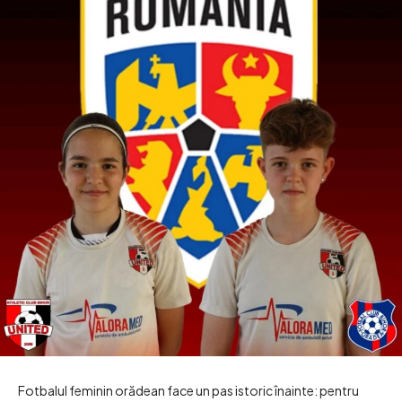
Fotbalul feminin orădean face un pas istoric înainte: pentru