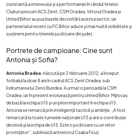
constantă a interesului și a performanței în rândul fetelor.
Cluburi precum ACS Zenit, CSM Oradea, Viitorul Oradea și
United Bihor au pus bazele dezvoltării acestui sector, iar
parteneriatul recent cu FC Bihor aduce și mai multă vizibilitate și
susținere pentru tinerele jucătoare din județ.
Portrete de campioane: Cine sunt
Antonia și Sofia?
Antonia Bradea
, născută pe 3 februarie 2012, a început
fotbalul la doar 8 ani în cadrul ACS Zenit Oradea, sub
îndrumarea lui Zeno Bundea. A urmat o perioadă la CSM
Oradea, iar în prezent evoluează pentru United Bihor. Mijlocaș
de bază la echipa U15 și un pilon important în echipa U13,
Antonia se remarcă prin inteligență tactică și ambiție. „A fost
remarcată la toate turneele naționale U13 și are o contribuție
decisivă și la echipa de U15. Este o jucătoare cu un viitor
promițător”, subliniază antrenorul Csaba Ficuţ.