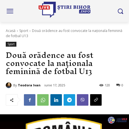
Acasă
Sport
Două orădence au fost convocate la naționala feminină
de fotbal U13
Sport
Două orădence au fost
convocate la naționala
feminină de fotbal U13
By
Teodora Ivan
iunie 17, 2025
120
0