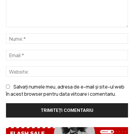
Comentariu:
Nu
Em
We
Salvați numele meu, adresa de e-mail și site-ul web
în acest browser pentru data viitoare i comentariu.