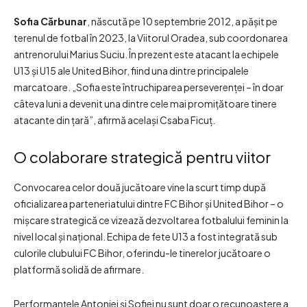
Sofia Cărbunar
, născută pe 10 septembrie 2012, a pășit pe
terenul de fotbal în 2023, la Viitorul Oradea, sub coordonarea
antrenorului Marius Suciu. În prezent este atacant la echipele
U13 și U15 ale United Bihor, fiind una dintre principalele
marcatoare. „Sofia este întruchiparea perseverenței – în doar
câteva luni a devenit una dintre cele mai promițătoare tinere
atacante din țară”, afirmă același Csaba Ficuţ.
O colaborare strategică pentru viitor
Convocarea celor două jucătoare vine la scurt timp după
oficializarea parteneriatului dintre FC Bihor și United Bihor – o
mișcare strategică ce vizează dezvoltarea fotbalului feminin la
nivel local și național. Echipa de fete U13 a fost integrată sub
culorile clubului FC Bihor, oferindu-le tinerelor jucătoare o
platformă solidă de afirmare.
Performanțele Antoniei și Sofiei nu sunt doar o recunoaștere a