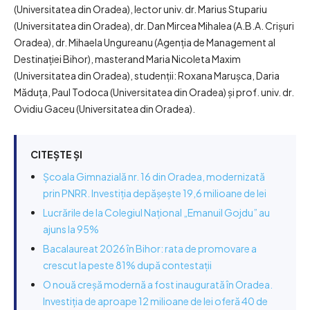
(Universitatea din Oradea), lector univ. dr. Marius Stupariu
(Universitatea din Oradea), dr. Dan Mircea Mihalea (A.B.A. Crișuri
Oradea), dr. Mihaela Ungureanu (Agenția de Management al
Destinației Bihor), masterand Maria Nicoleta Maxim
(Universitatea din Oradea), studenții: Roxana Marușca, Daria
Măduța, Paul Todoca (Universitatea din Oradea) și prof. univ. dr.
Ovidiu Gaceu (Universitatea din Oradea).
CITEȘTE ȘI
Școala Gimnazială nr. 16 din Oradea, modernizată
prin PNRR. Investiția depășește 19,6 milioane de lei
Lucrările de la Colegiul Național „Emanuil Gojdu” au
ajuns la 95%
Bacalaureat 2026 în Bihor: rata de promovare a
crescut la peste 81% după contestații
O nouă creșă modernă a fost inaugurată în Oradea.
Investiția de aproape 12 milioane de lei oferă 40 de