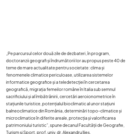
„Pe parcursul celor două zile de dezbateri, în program,
doctoranzii geografi și îndrumătorii lor au propus peste 40 de
teme de mare actualitate pentru societate: clima și
fenomenele climatice periculoase, utilizarea sistemelor
informatice geografice și a teledetecției în cercetarea
geografică, migrația femeilor române în Italia sub semnul
sacrificiului și al îmbătrânirii, cercetări aeroionometrice în
stațiunile turistice, potențialul bioclimatic al unor stațiuni
balneoclimatice din România, determinări topo-climatice și
microclimatice în diferite areale, protecția și valorificarea
patrimoniului turistic”, spune decanul Facultății de Geografie,
Turism și Sport, prof. univ. dr. Alexandru Ilieș.