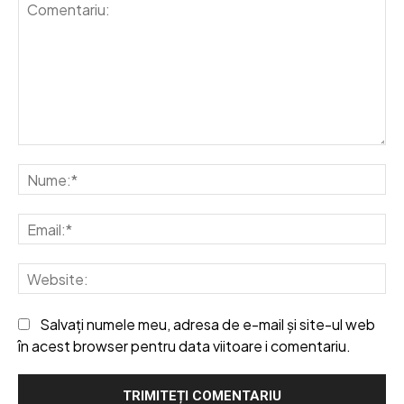
Comentariu:
Nu
Em
We
Salvați numele meu, adresa de e-mail și site-ul web
în acest browser pentru data viitoare i comentariu.