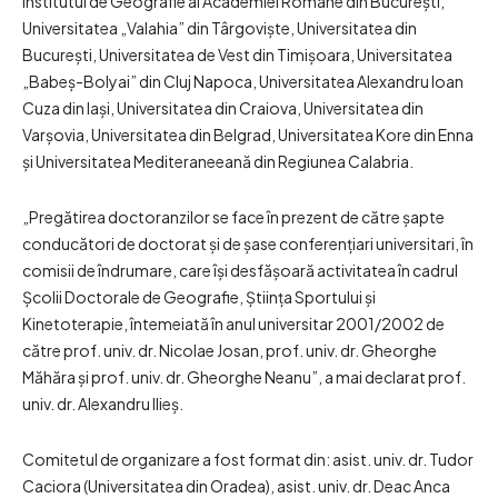
Institutul de Geografie al Academiei Române din București,
Universitatea „Valahia” din Târgoviște, Universitatea din
București, Universitatea de Vest din Timișoara, Universitatea
„Babeș-Bolyai” din Cluj Napoca, Universitatea Alexandru Ioan
Cuza din Iași, Universitatea din Craiova, Universitatea din
Varșovia, Universitatea din Belgrad, Universitatea Kore din Enna
și Universitatea Mediteraneeană din Regiunea Calabria.
„Pregătirea doctoranzilor se face în prezent de către șapte
conducători de doctorat și de șase conferențiari universitari, în
comisii de îndrumare, care își desfășoară activitatea în cadrul
Școlii Doctorale de Geografie, Știința Sportului și
Kinetoterapie, întemeiată în anul universitar 2001/2002 de
către prof. univ. dr. Nicolae Josan, prof. univ. dr. Gheorghe
Măhăra și prof. univ. dr. Gheorghe Neanu”, a mai declarat prof.
univ. dr. Alexandru Ilieș.
Comitetul de organizare a fost format din: asist. univ. dr. Tudor
Caciora (Universitatea din Oradea), asist. univ. dr. Deac Anca