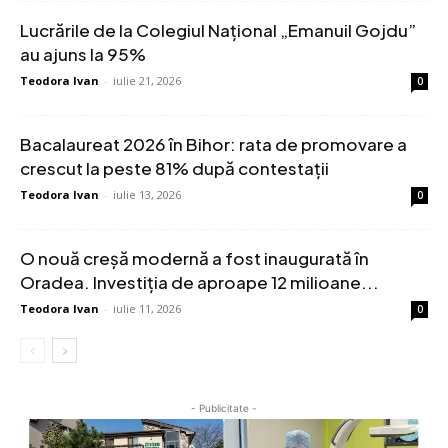
Lucrările de la Colegiul Național „Emanuil Gojdu”
au ajuns la 95%
Teodora Ivan
-
iulie 21, 2026
0
Bacalaureat 2026 în Bihor: rata de promovare a
crescut la peste 81% după contestații
Teodora Ivan
-
iulie 13, 2026
0
O nouă creșă modernă a fost inaugurată în
Oradea. Investiția de aproape 12 milioane...
Teodora Ivan
-
iulie 11, 2026
0
- Publicitate -