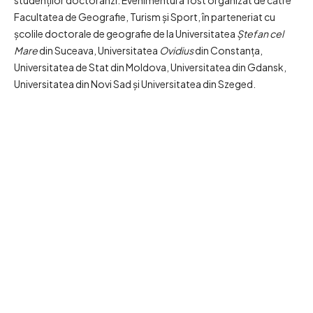
studenților doctoranzi. Evenimentul a fost organizat de către
Facultatea de Geografie, Turism și Sport, în parteneriat cu
școlile doctorale de geografie de la Universitatea
Ștefan cel
Mare
din Suceava, Universitatea
Ovidius
din Constanța,
Universitatea de Stat din Moldova, Universitatea din Gdansk,
Universitatea din Novi Sad și Universitatea din Szeged.