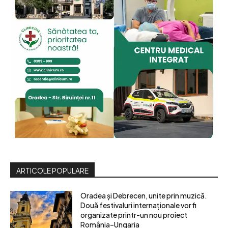
ARTICOLE POPULARE
Oradea și Debrecen, unite prin muzică.
Două festivaluri internaționale vor fi
organizate printr-un nou proiect
România–Ungaria