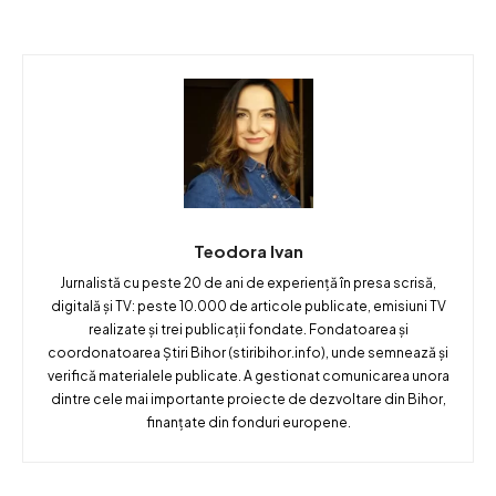
Teodora Ivan
Jurnalistă cu peste 20 de ani de experiență în presa scrisă,
digitală și TV: peste 10.000 de articole publicate, emisiuni TV
realizate și trei publicații fondate. Fondatoarea și
coordonatoarea Știri Bihor (stiribihor.info), unde semnează și
verifică materialele publicate. A gestionat comunicarea unora
dintre cele mai importante proiecte de dezvoltare din Bihor,
finanțate din fonduri europene.