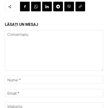
LĂSAȚI UN MESAJ
Comentariu:
Nu
Em
We