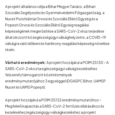
A projekt általános célja a Bihar Megyei Tanács, a Bihari
Szociális Segélyezési és Gyermekvédelmi Főigazgatóság, a
Nucet Pszichiátriai Orvosi és Szociális Ellátó Egység és a
Popesti Orvosi és Szociális Ellátó Egység reagálási
képességének megerősítése a SARS-CoV-2 vírus terjedése
által okozott közegészségügyi válsághelyzetre, a COVID-19
válságra való időbeni és hatékony reagálási képesség növelése
révén.
Várható eredmények:
A projekt hozzájárul a POIM 2S130 – A
SARS-CoV-2 okozta egészségügyi válság kezeléséhez
felszerelt/támogatott közintézmények
eredménymutatójához 3 egységgel (DGASPC Bihor, UAMSP
Nucet és UAMS Popești).
A projekt hozzájárul a POIM 2S132 eredménymutatóhoz –
Megfelelő kapacitás a SARS-CoV-2 fertőzés ellátásához és
kezeléséhez/egészségügyi válságkezeléshez a projekt