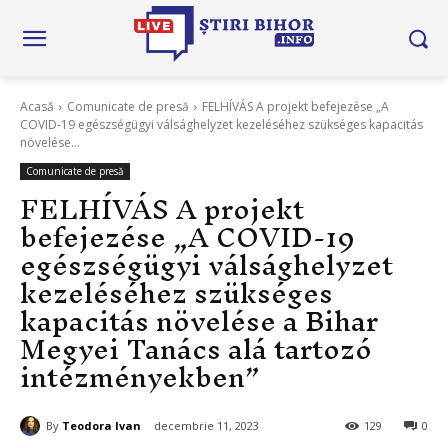
Acasă
Comunicate de presă
FELHÍVÁS A projekt befejezése „A
COVID-19 egészségügyi válsághelyzet kezeléséhez szükséges kapacitás
növelése...
Comunicate de presă
FELHÍVÁS A projekt
befejezése „A COVID-19
egészségügyi válsághelyzet
kezeléséhez szükséges
kapacitás növelése a Bihar
Megyei Tanács alá tartozó
intézményekben”
By
Teodora Ivan
decembrie 11, 2023
129
0