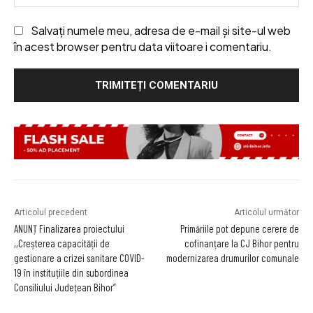
Salvați numele meu, adresa de e-mail și site-ul web
în acest browser pentru data viitoare i comentariu.
Articolul precedent
Articolul următor
ANUNȚ Finalizarea proiectului
Primăriile pot depune cerere de
,,Creșterea capacității de
cofinanțare la CJ Bihor pentru
gestionare a crizei sanitare COVID-
modernizarea drumurilor comunale
19 în instituțiile din subordinea
Consiliului Județean Bihor”