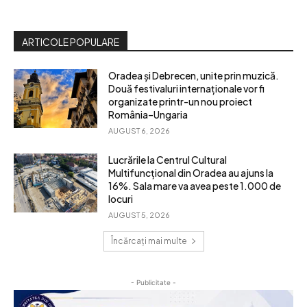
ARTICOLE POPULARE
Oradea și Debrecen, unite prin muzică.
Două festivaluri internaționale vor fi
organizate printr-un nou proiect
România–Ungaria
AUGUST 6, 2026
Lucrările la Centrul Cultural
Multifuncțional din Oradea au ajuns la
16%. Sala mare va avea peste 1.000 de
locuri
AUGUST 5, 2026
Încărcați mai multe
- Publicitate -