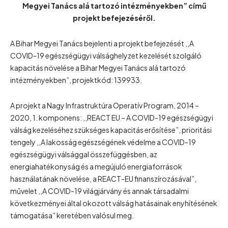
Megyei Tanács alá tartozó intézményekben” című
projekt befejezéséről.
A Bihar Megyei Tanács bejelenti a projekt befejezését ,,A
COVID-19 egészségügyi válsághelyzet kezelését szolgáló
kapacitás növelése a Bihar Megyei Tanács alá tartozó
intézményekben”, projektkód: 139933.
A projekt a Nagy Infrastruktúra Operatív Program, 2014 –
2020, 1. komponens: ,,REACT EU – A COVID-19 egészségügyi
válság kezeléséhez szükséges kapacitás erősítése”, prioritási
tengely ,,A lakosság egészségének védelme a COVID-19
egészségügyi válsággal összefüggésben, az
energiahatékonyság és a megújuló energiaforrások
használatának növelése, a REACT-EU finanszírozásával”,
művelet ,,A COVID-19 világjárvány és annak társadalmi
következményei által okozott válság hatásainak enyhítésének
támogatása” keretében valósul meg.