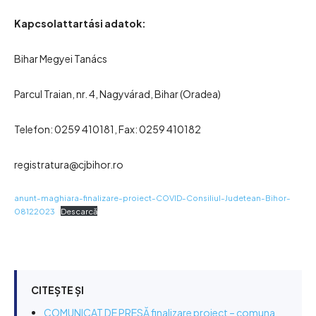
Kapcsolattartási adatok:
Bihar Megyei Tanács
Parcul Traian, nr. 4, Nagyvárad, Bihar (Oradea)
Telefon: 0259 410181, Fax: 0259 410182
registratura@cjbihor.ro
anunt-maghiara-finalizare-proiect-COVID-Consiliul-Judetean-Bihor-
08122023
Descarcă
CITEȘTE ȘI
COMUNICAT DE PRESĂ finalizare proiect – comuna