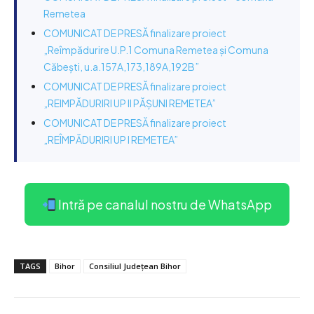
Remetea
COMUNICAT DE PRESĂ finalizare proiect
„Reîmpădurire U.P.1 Comuna Remetea și Comuna
Căbești, u.a.157A,173,189A,192B”
COMUNICAT DE PRESĂ finalizare proiect
„REIMPĂDURIRI UP II PĂȘUNI REMETEA”
COMUNICAT DE PRESĂ finalizare proiect
„REÎMPĂDURIRI UP I REMETEA”
Intră pe canalul nostru de WhatsApp
TAGS
Bihor
Consiliul Județean Bihor