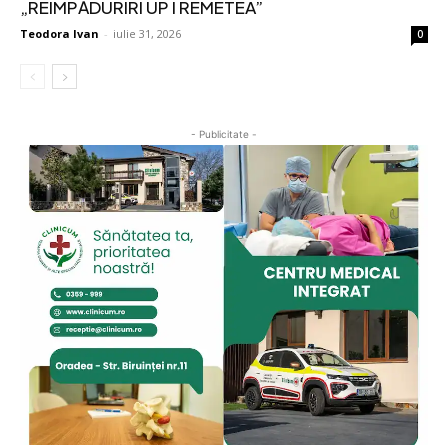
„REÎMPĂDURIRI UP I REMETEA”
Teodora Ivan
-
iulie 31, 2026
0
- Publicitate -