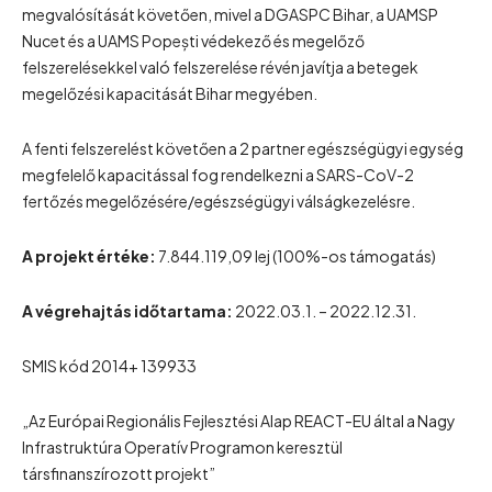
megvalósítását követően, mivel a DGASPC Bihar, a UAMSP
Nucet és a UAMS Popești védekező és megelőző
felszerelésekkel való felszerelése révén javítja a betegek
megelőzési kapacitását Bihar megyében.
A fenti felszerelést követően a 2 partner egészségügyi egység
megfelelő kapacitással fog rendelkezni a SARS-CoV-2
fertőzés megelőzésére/egészségügyi válságkezelésre.
A projekt értéke:
7.844.119,09 lej (100%-os támogatás)
A végrehajtás időtartama:
2022.03.1. – 2022.12.31.
SMIS kód 2014+ 139933
„Az Európai Regionális Fejlesztési Alap REACT-EU által a Nagy
Infrastruktúra Operatív Programon keresztül
társfinanszírozott projekt”