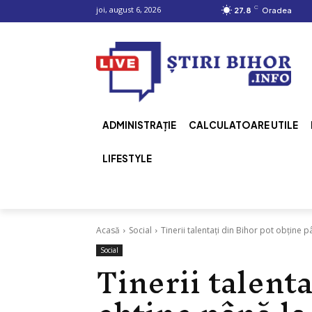
C
joi, august 6, 2026
27.8
Oradea
ADMINISTRAȚIE
CALCULATOARE UTILE
LIFESTYLE
Acasă
Social
Tinerii talentați din Bihor pot obține pâ
Social
Tinerii talenta