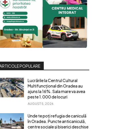
ARTICOLE POPULARE
Lucrările la Centrul Cultural
Multifuncțional din Oradea au
ajuns la 16%. Sala mare va avea
peste 1.000 de locuri
AUGUST 5, 2026
Unde te poți refugia de caniculă
în Oradea. Puncte anticaniculă,
centre sociale și biserici deschise