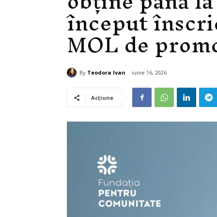
obține până la
început înscri
MOL de promov
By
Teodora Ivan
iunie 16, 2026
Acțiune