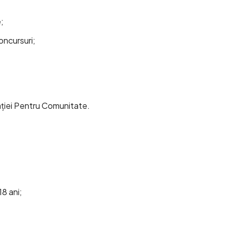
e;
concursuri;
dației Pentru Comunitate.
18 ani;