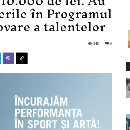
 10.000 de lei. Au
erile în Programul
are a talentelor
345
0