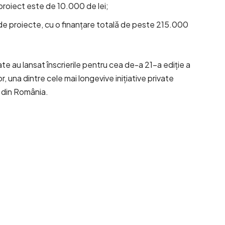
roiect este de 10.000 de lei;
 de proiecte, cu o finanțare totală de peste 215.000
 au lansat înscrierile pentru cea de-a 21-a ediție a
una dintre cele mai longevive inițiative private
ti din România.