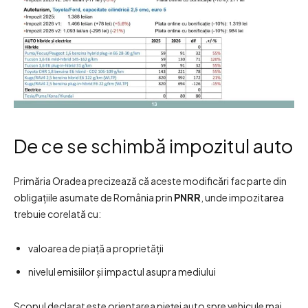
De ce se schimbă impozitul auto
Primăria Oradea precizează că aceste modificări fac parte din
obligațiile asumate de România prin
PNRR
, unde impozitarea
trebuie corelată cu:
valoarea de piață a proprietății
nivelul emisiilor și impactul asupra mediului
Scopul declarat este orientarea pieței auto spre vehicule mai