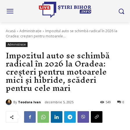
Acasă
Administrație
Impozitul auto se schimbă radical în 2026 la
Oradea: creșteri pentru motoarele...
Administrație
Impozitul auto se schimbă
radical în 2026 la Oradea:
creșteri pentru motoarele
mici și hibride, scăderi
pentru cele mari
By
Teodora Ivan
decembrie 5, 2025
549
0