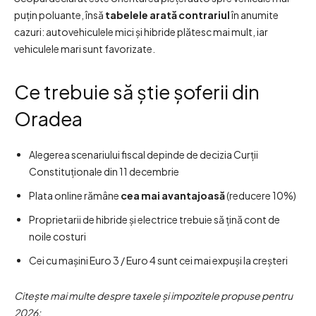
puțin poluante, însă
tabelele arată contrariul
în anumite
cazuri: autovehiculele mici și hibride plătesc mai mult, iar
vehiculele mari sunt favorizate.
Ce trebuie să știe șoferii din
Oradea
Alegerea scenariului fiscal depinde de decizia Curții
Constituționale din 11 decembrie
Plata online rămâne
cea mai avantajoasă
(reducere 10%)
Proprietarii de hibride și electrice trebuie să țină cont de
noile costuri
Cei cu mașini Euro 3 / Euro 4 sunt cei mai expuși la creșteri
Citește mai multe despre taxele și impozitele propuse pentru
2026: