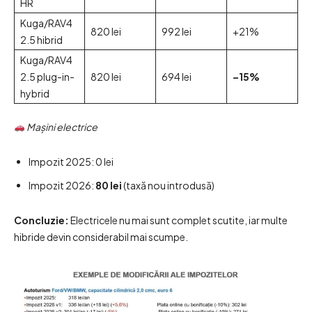
HR
Kuga/RAV4
820 lei
992 lei
+21%
2.5 hibrid
Kuga/RAV4
2.5 plug-in-
820 lei
694 lei
–15%
hybrid
Mașini electrice
Impozit 2025: 0 lei
Impozit 2026:
80 lei
(taxă nou introdusă)
Concluzie:
Electricele nu mai sunt complet scutite, iar multe
hibride devin considerabil mai scumpe.