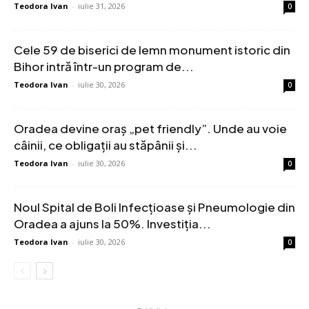
Teodora Ivan
-
iulie 31, 2026
0
Cele 59 de biserici de lemn monument istoric din
Bihor intră într-un program de...
Teodora Ivan
-
iulie 30, 2026
0
Oradea devine oraș „pet friendly”. Unde au voie
câinii, ce obligații au stăpânii și...
Teodora Ivan
-
iulie 30, 2026
0
Noul Spital de Boli Infecțioase și Pneumologie din
Oradea a ajuns la 50%. Investiția...
Teodora Ivan
-
iulie 30, 2026
0