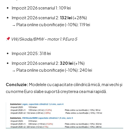
Impozit 2026 scenariul 1: 109 lei
Impozit 2026 scenariul 2:
132 lei
(+28%)
→ Plata online cu bonificație (-10%): 119 lei
VW/Skoda/BMW – motor 1.9 Euro 5
Impozit 2025: 318 lei
Impozit 2026 scenariul 2:
320 lei
(+1%)
→ Plata online cu bonificație (-10%): 240 lei
Concluzie:
Modelele cu capacitate cilindrică mică, mai vechi și
cu norme Euro slabe suportă creșterea cea mai rapidă.