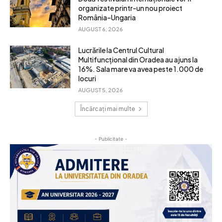
organizate printr-un nou proiect
România–Ungaria
AUGUST 6, 2026
Lucrările la Centrul Cultural
Multifuncțional din Oradea au ajuns la
16%. Sala mare va avea peste 1.000 de
locuri
AUGUST 5, 2026
Încărcați mai multe
- Publicitate -