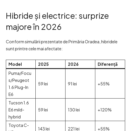
Hibride și electrice: surprize
majore în 2026
Conform simulării prezentate de Primăria Oradea, hibridele
sunt printre cele mai afectate:
Model
2025
2026
Diferență
Puma/Focu
s/Peugeot
59 lei
91 lei
+55%
1.6 Plug-In
E6
Tucson 1.6
E6 mild-
59 lei
130 lei
+120%
hybrid
Toyota C-
143 lei
221 lei
+55%