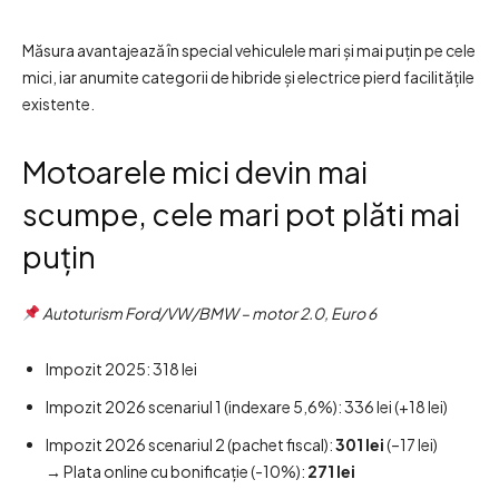
Măsura avantajează în special vehiculele mari și mai puțin pe cele
mici, iar anumite categorii de hibride și electrice pierd facilitățile
existente.
Motoarele mici devin mai
scumpe, cele mari pot plăti mai
puțin
Autoturism Ford/VW/BMW – motor 2.0, Euro 6
Impozit 2025: 318 lei
Impozit 2026 scenariul 1 (indexare 5,6%): 336 lei (+18 lei)
Impozit 2026 scenariul 2 (pachet fiscal):
301 lei
(–17 lei)
→ Plata online cu bonificație (-10%):
271 lei