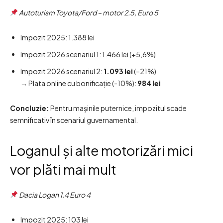
Autoturism Toyota/Ford – motor 2.5, Euro 5
Impozit 2025: 1.388 lei
Impozit 2026 scenariul 1: 1.466 lei (+5,6%)
Impozit 2026 scenariul 2:
1.093 lei
(–21%)
→ Plata online cu bonificație (-10%):
984 lei
Concluzie:
Pentru mașinile puternice, impozitul scade
semnificativ în scenariul guvernamental.
Loganul și alte motorizări mici
vor plăti mai mult
Dacia Logan 1.4 Euro 4
Impozit 2025: 103 lei