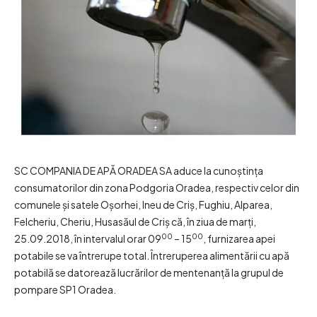
SC COMPANIA DE APĂ ORADEA SA aduce la cunoştinţa
consumatorilor din zona Podgoria Oradea, respectiv celor din
comunele şi satele Oşorhei, Ineu de Criş, Fughiu, Alparea,
Felcheriu, Cheriu, Husasăul de Criş că, în ziua de marţi,
00
00
25.09.2018, în intervalul orar 09
– 15
, furnizarea apei
potabile se va întrerupe total. Întreruperea alimentării cu apă
potabilă se datorează lucrărilor de mentenanţă la grupul de
pompare SP1 Oradea.