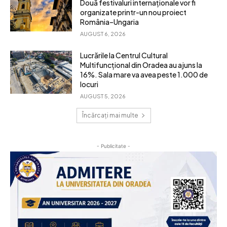
Două festivaluri internaționale vor fi
organizate printr-un nou proiect
România–Ungaria
AUGUST 6, 2026
Lucrările la Centrul Cultural
Multifuncțional din Oradea au ajuns la
16%. Sala mare va avea peste 1.000 de
locuri
AUGUST 5, 2026
Încărcați mai multe
- Publicitate -