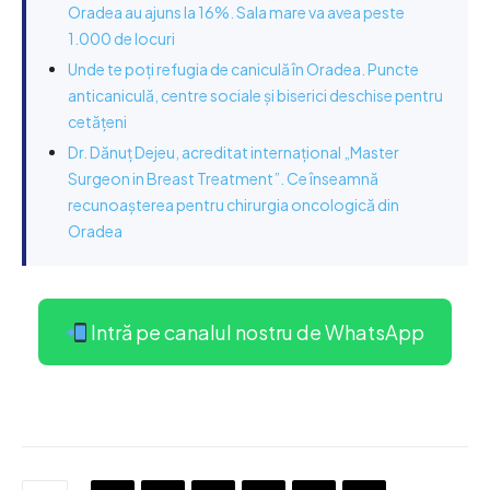
Oradea au ajuns la 16%. Sala mare va avea peste
1.000 de locuri
Unde te poți refugia de caniculă în Oradea. Puncte
anticaniculă, centre sociale și biserici deschise pentru
cetățeni
Dr. Dănuț Dejeu, acreditat internațional „Master
Surgeon in Breast Treatment”. Ce înseamnă
recunoașterea pentru chirurgia oncologică din
Oradea
Intră pe canalul nostru de WhatsApp