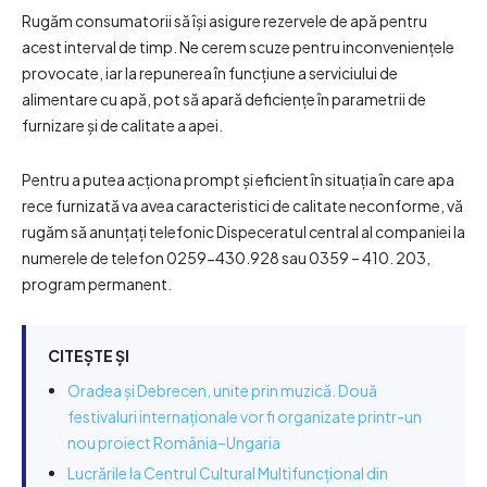
Rugăm consumatorii să îşi asigure rezervele de apă pentru
acest interval de timp. Ne cerem scuze pentru inconveniențele
provocate, iar la repunerea în funcţiune a serviciului de
alimentare cu apă, pot să apară deficienţe în parametrii de
furnizare şi de calitate a apei.
Pentru a putea acţiona prompt şi eficient în situaţia în care apa
rece furnizată va avea caracteristici de calitate neconforme, vă
rugăm să anunţaţi telefonic Dispeceratul central al companiei la
numerele de telefon 0259-430.928 sau 0359 – 410. 203,
program permanent.
CITEȘTE ȘI
Oradea și Debrecen, unite prin muzică. Două
festivaluri internaționale vor fi organizate printr-un
nou proiect România–Ungaria
Lucrările la Centrul Cultural Multifuncțional din