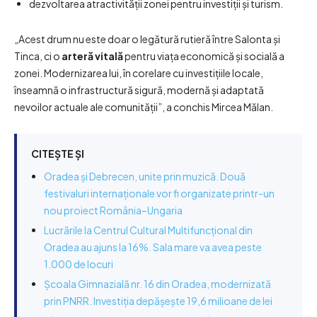
dezvoltarea atractivității zonei pentru investiții și turism.
„Acest drum nu este doar o legătură rutieră între Salonta și
Tinca, ci o
arteră vitală
pentru viața economică și socială a
zonei. Modernizarea lui, în corelare cu investițiile locale,
înseamnă o infrastructură sigură, modernă și adaptată
nevoilor actuale ale comunității”, a conchis Mircea Mălan.
CITEȘTE ȘI
Oradea și Debrecen, unite prin muzică. Două
festivaluri internaționale vor fi organizate printr-un
nou proiect România–Ungaria
Lucrările la Centrul Cultural Multifuncțional din
Oradea au ajuns la 16%. Sala mare va avea peste
1.000 de locuri
Școala Gimnazială nr. 16 din Oradea, modernizată
prin PNRR. Investiția depășește 19,6 milioane de lei