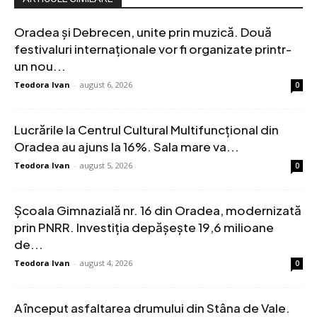
Oradea și Debrecen, unite prin muzică. Două
festivaluri internaționale vor fi organizate printr-
un nou...
Teodora Ivan
-
august 6, 2026
0
Lucrările la Centrul Cultural Multifuncțional din
Oradea au ajuns la 16%. Sala mare va...
Teodora Ivan
-
august 5, 2026
0
Școala Gimnazială nr. 16 din Oradea, modernizată
prin PNRR. Investiția depășește 19,6 milioane
de...
Teodora Ivan
-
august 4, 2026
0
A început asfaltarea drumului din Stâna de Vale.