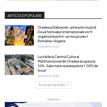
ARTICOLE POPULARE
Oradea și Debrecen, unite prin muzică.
Două festivaluri internaționale vor fi
organizate printr-un nou proiect
România–Ungaria
AUGUST 6, 2026
Lucrările la Centrul Cultural
Multifuncțional din Oradea au ajuns la
16%. Sala mare va avea peste 1.000 de
locuri
AUGUST 5, 2026
Încărcați mai multe
- Publicitate -