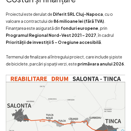
Proiectul este derulat de
Diferit SRL Cluj-Napoca
, cu o
valoare a contractului de
86 milioane lei (fără TVA)
.
Finanțarea este asigurată din
fonduri europene
, prin
Programul Regional Nord-Vest 2021 – 2027
, în cadrul
Priorității de investiții 5 – O regiune accesibilă
.
Termenul de finalizare al întregului proiect, care include și piste
de biciclete, parcări și spații verzi, este
primăvara anului 2026
.