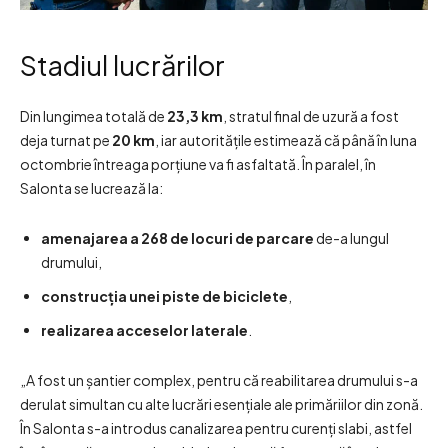
Stadiul lucrărilor
Din lungimea totală de
23,3 km
, stratul final de uzură a fost
deja turnat pe
20 km
, iar autoritățile estimează că până în luna
octombrie întreaga porțiune va fi asfaltată. În paralel, în
Salonta se lucrează la:
amenajarea a 268 de locuri de parcare
de-a lungul
drumului,
construcția unei piste de biciclete
,
realizarea acceselor laterale
.
„A fost un șantier complex, pentru că reabilitarea drumului s-a
derulat simultan cu alte lucrări esențiale ale primăriilor din zonă.
În Salonta s-a introdus canalizarea pentru curenți slabi, astfel