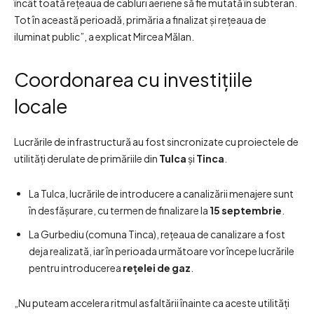
încât toată rețeaua de cabluri aeriene să fie mutată în subteran.
Tot în această perioadă, primăria a finalizat și rețeaua de
iluminat public”, a explicat Mircea Mălan.
Coordonarea cu investițiile
locale
Lucrările de infrastructură au fost sincronizate cu proiectele de
utilități derulate de primăriile din
Tulca
și
Tinca
.
La Tulca, lucrările de introducere a canalizării menajere sunt
în desfășurare, cu termen de finalizare la
15 septembrie
.
La Gurbediu (comuna Tinca), rețeaua de canalizare a fost
deja realizată, iar în perioada următoare vor începe lucrările
pentru introducerea
rețelei de gaz
.
„Nu puteam accelera ritmul asfaltării înainte ca aceste utilități