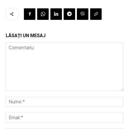
LĂSAȚI UN MESAJ
Comentariu:
Nu
Em