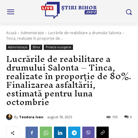
Acasă
Administrație
Lucrările de reabilitare a drumului Salonta –
Tinca, realizate în proporție de...
Administrație
Bihor
Proiecte europene
Lucrările de reabilitare a
drumului Salonta – Tinca,
realizate în proporție de 80%.
Finalizarea asfaltării,
estimată pentru luna
octombrie
By
Teodora Ivan
august 18, 2025
193
0