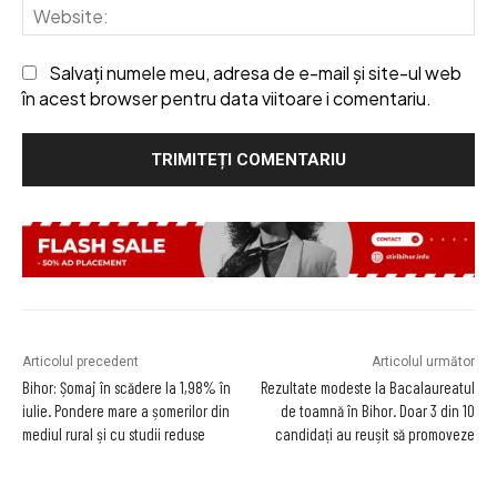
We
Salvați numele meu, adresa de e-mail și site-ul web
în acest browser pentru data viitoare i comentariu.
Articolul precedent
Articolul următor
Bihor: Șomaj în scădere la 1,98% în
Rezultate modeste la Bacalaureatul
iulie. Pondere mare a șomerilor din
de toamnă în Bihor. Doar 3 din 10
mediul rural și cu studii reduse
candidați au reușit să promoveze