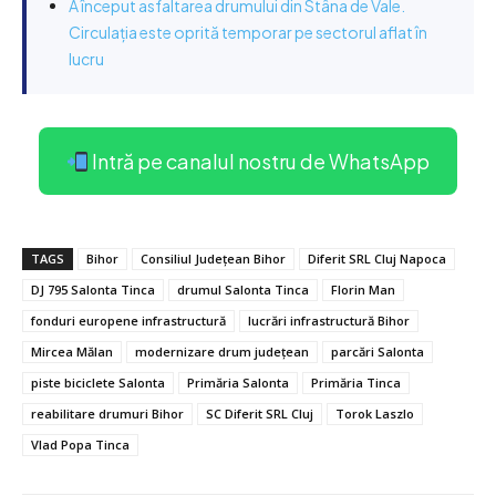
A început asfaltarea drumului din Stâna de Vale.
Circulația este oprită temporar pe sectorul aflat în
lucru
Intră pe canalul nostru de WhatsApp
TAGS
Bihor
Consiliul Județean Bihor
Diferit SRL Cluj Napoca
DJ 795 Salonta Tinca
drumul Salonta Tinca
Florin Man
fonduri europene infrastructură
lucrări infrastructură Bihor
Mircea Mălan
modernizare drum județean
parcări Salonta
piste biciclete Salonta
Primăria Salonta
Primăria Tinca
reabilitare drumuri Bihor
SC Diferit SRL Cluj
Torok Laszlo
Vlad Popa Tinca