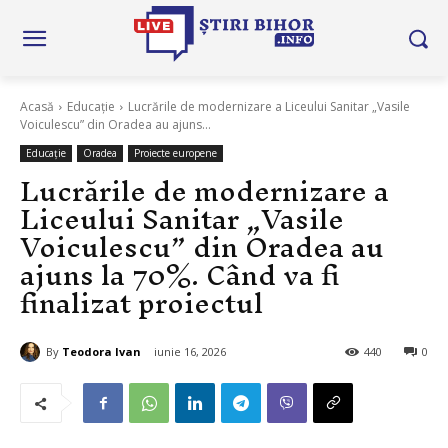
Acasă
Educație
Lucrările de modernizare a Liceului Sanitar „Vasile
Voiculescu” din Oradea au ajuns...
Educație
Oradea
Proiecte europene
Lucrările de modernizare a
Liceului Sanitar „Vasile
Voiculescu” din Oradea au
ajuns la 70%. Când va fi
finalizat proiectul
By
Teodora Ivan
iunie 16, 2026
440
0