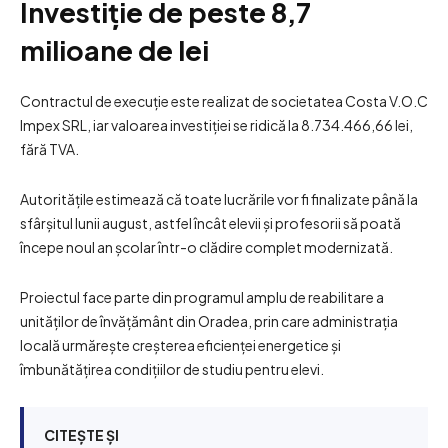
Investiție de peste 8,7
milioane de lei
Contractul de execuție este realizat de societatea Costa V.O.C
Impex SRL, iar valoarea investiției se ridică la 8.734.466,66 lei,
fără TVA.
Autoritățile estimează că toate lucrările vor fi finalizate până la
sfârșitul lunii august, astfel încât elevii și profesorii să poată
începe noul an școlar într-o clădire complet modernizată.
Proiectul face parte din programul amplu de reabilitare a
unităților de învățământ din Oradea, prin care administrația
locală urmărește creșterea eficienței energetice și
îmbunătățirea condițiilor de studiu pentru elevi.
CITEȘTE ȘI