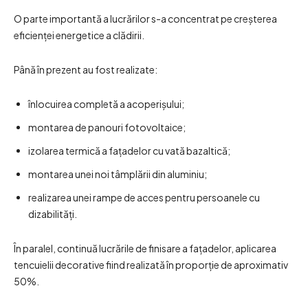
O parte importantă a lucrărilor s-a concentrat pe creșterea
eficienței energetice a clădirii.
Până în prezent au fost realizate:
înlocuirea completă a acoperișului;
montarea de panouri fotovoltaice;
izolarea termică a fațadelor cu vată bazaltică;
montarea unei noi tâmplării din aluminiu;
realizarea unei rampe de acces pentru persoanele cu
dizabilități.
În paralel, continuă lucrările de finisare a fațadelor, aplicarea
tencuielii decorative fiind realizată în proporție de aproximativ
50%.