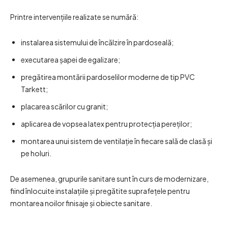
Printre intervențiile realizate se numără:
instalarea sistemului de încălzire în pardoseală;
executarea șapei de egalizare;
pregătirea montării pardoselilor moderne de tip PVC
Tarkett;
placarea scărilor cu granit;
aplicarea de vopsea latex pentru protecția pereților;
montarea unui sistem de ventilație în fiecare sală de clasă și
pe holuri.
De asemenea, grupurile sanitare sunt în curs de modernizare,
fiind înlocuite instalațiile și pregătite suprafețele pentru
montarea noilor finisaje și obiecte sanitare.