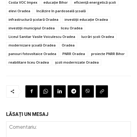
Costa VOC Impex
educație Bihor
eficiență energetică școli
elevi Oradea
încălzire în pardoseală școală
infrastructură școlară Oradea
investiții educație Oradea
investiții municipiul Oradea
liceu Oradea
Liceul Sanitar Vasile Voiculescu Oradea
lucrări școli Oradea
modernizare școală Oradea
Oradea
panouri fotovoltaice Oradea
PNRR Oradea
proiecte PNRR Bihor
reabilitare liceu Oradea
școli modernizate Oradea
LĂSAȚI UN MESAJ