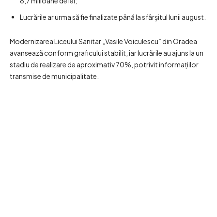
8,7 milioane de lei;
Lucrările ar urma să fie finalizate până la sfârșitul lunii august.
Modernizarea Liceului Sanitar „Vasile Voiculescu” din Oradea
avansează conform graficului stabilit, iar lucrările au ajuns la un
stadiu de realizare de aproximativ 70%, potrivit informațiilor
transmise de municipalitate.