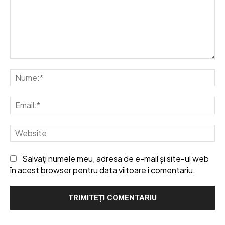
Comentariu:
Nu
Em
We
Salvați numele meu, adresa de e-mail și site-ul web
în acest browser pentru data viitoare i comentariu.