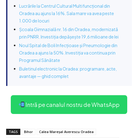
Lucrările la Centrul Cultural Multifuncțional din
Oradea au ajuns la 16%. Sala mare va avea peste
1.000 de locuri
Școala Gimnazială nr. 16 din Oradea, modernizată
prin PNRR. Investiția depășește 19,6 milioane de lei
Noul Spital de Boli Infecțioase și Pneumologie din
Oradea a ajuns la 50%. Investiția va continua prin
Programul Sănătate
Buletinul electronic la Oradea: programare, acte,
avantaje — ghid complet
Intră pe canalul nostru de WhatsApp
TAGS
Bihor
Calea Mareșal Averescu Oradea