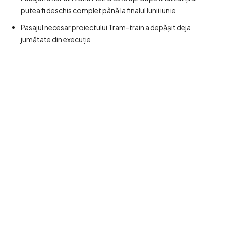
putea fi deschis complet până la finalul lunii iunie
Pasajul necesar proiectului Tram-train a depășit deja
jumătate din execuție