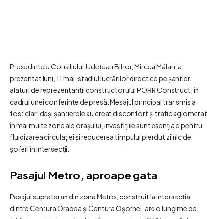
Președintele Consiliului Județean Bihor, Mircea Mălan, a
prezentat luni, 11 mai, stadiul lucrărilor direct de pe șantier,
alături de reprezentanții constructorului PORR Construct, în
cadrul unei conferințe de presă. Mesajul principal transmis a
fost clar: deși șantierele au creat disconfort și trafic aglomerat
în mai multe zone ale orașului, investițiile sunt esențiale pentru
fluidizarea circulației și reducerea timpului pierdut zilnic de
șoferi în intersecții.
Pasajul Metro, aproape gata
Pasajul suprateran din zona Metro, construit la intersecția
dintre Centura Oradea și Centura Oșorhei, are o lungime de