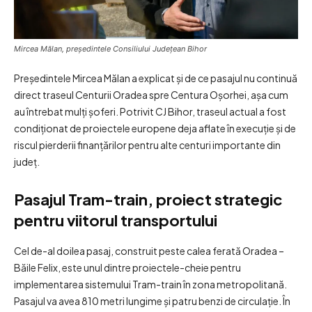
Mircea Mălan, președintele Consiliului Județean Bihor
Președintele Mircea Mălan a explicat și de ce pasajul nu continuă
direct traseul Centurii Oradea spre Centura Oșorhei, așa cum
au întrebat mulți șoferi. Potrivit CJ Bihor, traseul actual a fost
condiționat de proiectele europene deja aflate în execuție și de
riscul pierderii finanțărilor pentru alte centuri importante din
județ.
Pasajul Tram-train, proiect strategic
pentru viitorul transportului
Cel de-al doilea pasaj, construit peste calea ferată Oradea –
Băile Felix, este unul dintre proiectele-cheie pentru
implementarea sistemului Tram-train în zona metropolitană.
Pasajul va avea 810 metri lungime și patru benzi de circulație. În