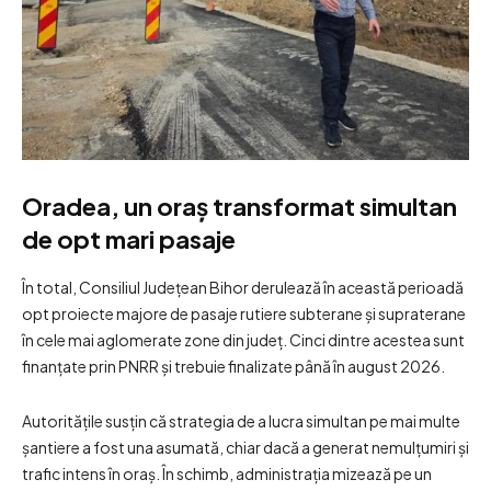
Oradea, un oraș transformat simultan
de opt mari pasaje
În total, Consiliul Județean Bihor derulează în această perioadă
opt proiecte majore de pasaje rutiere subterane și supraterane
în cele mai aglomerate zone din județ. Cinci dintre acestea sunt
finanțate prin PNRR și trebuie finalizate până în august 2026.
Autoritățile susțin că strategia de a lucra simultan pe mai multe
șantiere a fost una asumată, chiar dacă a generat nemulțumiri și
trafic intens în oraș. În schimb, administrația mizează pe un