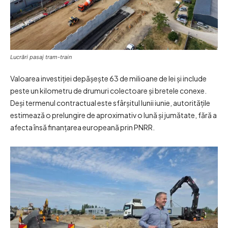
Lucrări pasaj tram-train
Valoarea investiției depășește 63 de milioane de lei și include
peste un kilometru de drumuri colectoare și bretele conexe.
Deși termenul contractual este sfârșitul lunii iunie, autoritățile
estimează o prelungire de aproximativ o lună și jumătate, fără a
afecta însă finanțarea europeană prin PNRR.