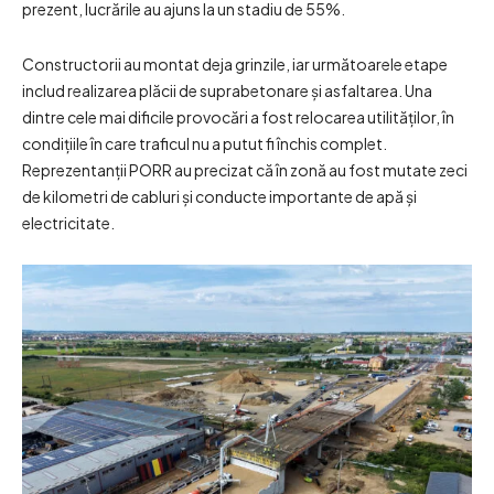
prezent, lucrările au ajuns la un stadiu de 55%.
Constructorii au montat deja grinzile, iar următoarele etape
includ realizarea plăcii de suprabetonare și asfaltarea. Una
dintre cele mai dificile provocări a fost relocarea utilităților, în
condițiile în care traficul nu a putut fi închis complet.
Reprezentanții PORR au precizat că în zonă au fost mutate zeci
de kilometri de cabluri și conducte importante de apă și
electricitate.