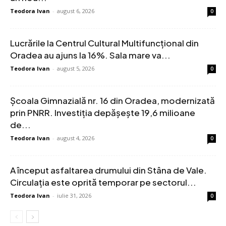
Teodora Ivan
-
august 6, 2026
0
Lucrările la Centrul Cultural Multifuncțional din
Oradea au ajuns la 16%. Sala mare va...
Teodora Ivan
-
august 5, 2026
0
Școala Gimnazială nr. 16 din Oradea, modernizată
prin PNRR. Investiția depășește 19,6 milioane
de...
Teodora Ivan
-
august 4, 2026
0
A început asfaltarea drumului din Stâna de Vale.
Circulația este oprită temporar pe sectorul...
Teodora Ivan
-
iulie 31, 2026
0