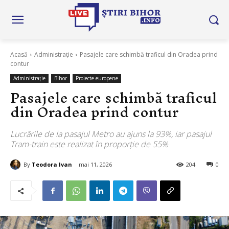
Acasă
Administrație
Pasajele care schimbă traficul din Oradea prind
contur
Administrație
Bihor
Proiecte europene
Pasajele care schimbă traficul
din Oradea prind contur
Lucrările de la pasajul Metro au ajuns la 93%, iar pasajul
Tram-train este realizat în proporție de 55%
By
Teodora Ivan
mai 11, 2026
204
0