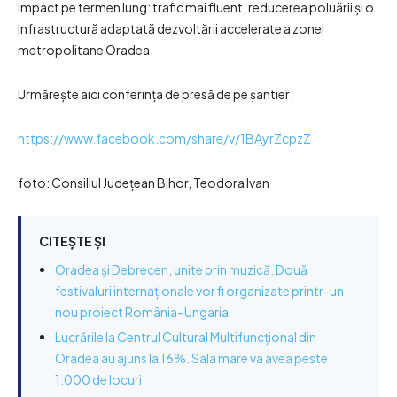
impact pe termen lung: trafic mai fluent, reducerea poluării și o
infrastructură adaptată dezvoltării accelerate a zonei
metropolitane Oradea.
Urmărește aici conferința de presă de pe șantier:
https://www.facebook.com/share/v/1BAyrZcpzZ
foto: Consiliul Județean Bihor, Teodora Ivan
CITEȘTE ȘI
Oradea și Debrecen, unite prin muzică. Două
festivaluri internaționale vor fi organizate printr-un
nou proiect România–Ungaria
Lucrările la Centrul Cultural Multifuncțional din
Oradea au ajuns la 16%. Sala mare va avea peste
1.000 de locuri