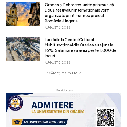
Oradea și Debrecen, unite prin muzică.
Două festivaluri internaționale vor fi
organizate printr-un nou proiect
România–Ungaria
AUGUST 6, 2026
Lucrările la Centrul Cultural
Multifuncțional din Oradea au ajuns la
16%. Sala mare va avea peste 1.000 de
locuri
AUGUST 5, 2026
Încărcați mai multe
- Publicitate -