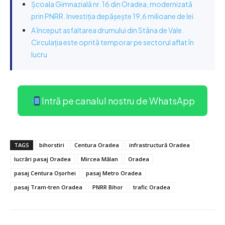
Școala Gimnazială nr. 16 din Oradea, modernizată
prin PNRR. Investiția depășește 19,6 milioane de lei
A început asfaltarea drumului din Stâna de Vale.
Circulația este oprită temporar pe sectorul aflat în
lucru
Intră pe canalul nostru de WhatsApp
TAGS
bihorstiri
Centura Oradea
infrastructură Oradea
lucrări pasaj Oradea
Mircea Mălan
Oradea
pasaj Centura Oșorhei
pasaj Metro Oradea
pasaj Tram-tren Oradea
PNRR Bihor
trafic Oradea