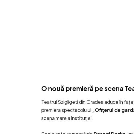
O nouă premieră pe scena Teat
Teatrul Szigligeti din Oradea aduce în fața 
premiera spectacolului
„Ofițerul de gar
scena mare a instituției.
Regia este semnată de
Porogi Dorka
, i