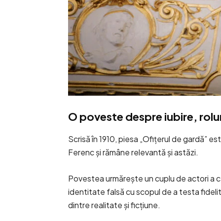
O poveste despre iubire, rolur
Scrisă în 1910, piesa „Ofițerul de gardă” est
Ferenc și rămâne relevantă și astăzi.
Povestea urmărește un cuplu de actori a căr
identitate falsă cu scopul de a testa fidelit
dintre realitate și ficțiune.