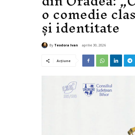
din Oradea: „O
o comedie clas
și identitate
By
Teodora Ivan
aprilie 30, 2026
Acțiune