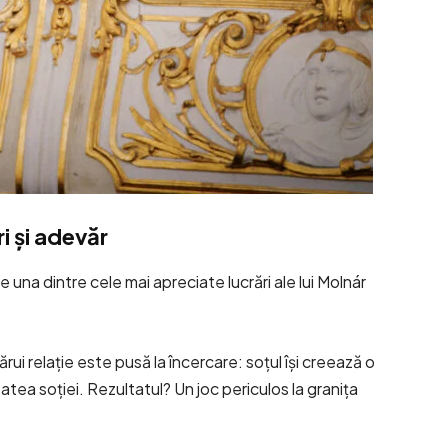
i și adevăr
e una dintre cele mai apreciate lucrări ale lui Molnár
ui relație este pusă la încercare: soțul își creează o
atea soției. Rezultatul? Un joc periculos la granița