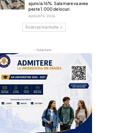
ajuns la 16%. Sala mare va avea
peste 1.000 de locuri
AUGUST 5, 2026
Încărcați mai multe
- Publicitate -