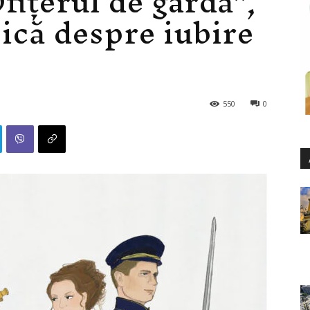
fițerul de gardă”,
ică despre iubire
550
0