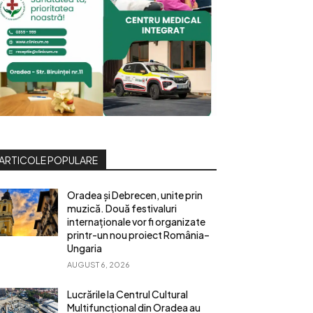
ARTICOLE POPULARE
Oradea și Debrecen, unite prin
muzică. Două festivaluri
internaționale vor fi organizate
printr-un nou proiect România–
Ungaria
AUGUST 6, 2026
Lucrările la Centrul Cultural
Multifuncțional din Oradea au