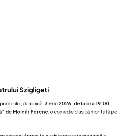
rului Szigligeti
publicului, duminică,
3 mai 2026, de la ora 19:00
,
dă” de Molnár Ferenc
, o comedie clasică montată pe
ar spectacolul promite o reinterpretare modernă a