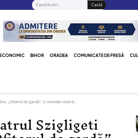
Caută
ECONOMIC
BIHOR
ORADEA
COMUNICATE DE PRESĂ
CU
dea: „Ofițerul de gardă”, o comedie clasică...
atrul Szigligeti