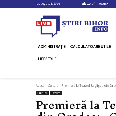
C
joi, august 6, 2026
32.2
Oradea
ADMINISTRAȚIE
CALCULATOARE UTILE
LIFESTYLE
Acasă
Cultură
Premieră la Teatrul Szigligeti din Ora
Cultură
Oradea
Premieră la Te