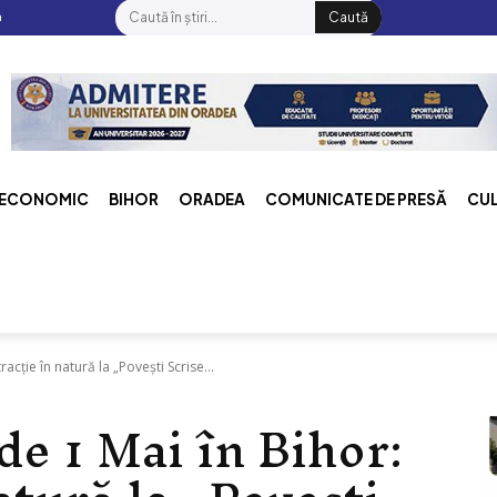
a
Caută
ECONOMIC
BIHOR
ORADEA
COMUNICATE DE PRESĂ
CU
cție în natură la „Povești Scrise...
e 1 Mai în Bihor: