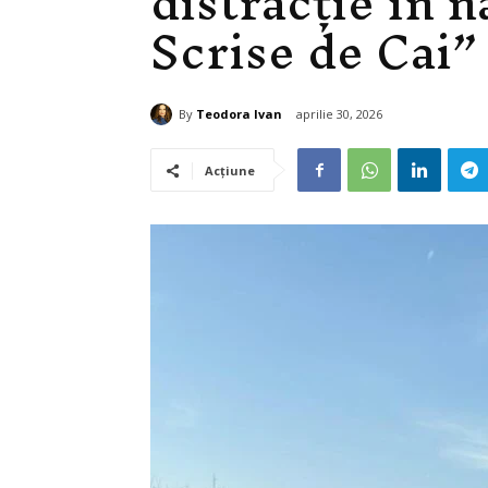
distracție în n
Scrise de Cai”
By
Teodora Ivan
aprilie 30, 2026
Acțiune