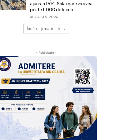
ajuns la 16%. Sala mare va avea
peste 1.000 de locuri
AUGUST 5, 2026
Încărcați mai multe
- Publicitate -