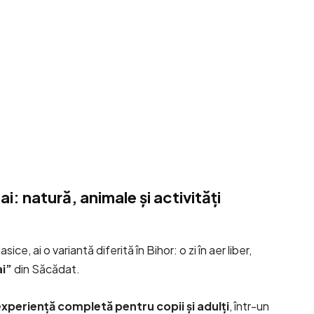
i: natură, animale și activități
ice, ai o variantă diferită în Bihor: o zi în aer liber,
ai”
din Săcădat.
experiență completă pentru copii și adulți
, într-un