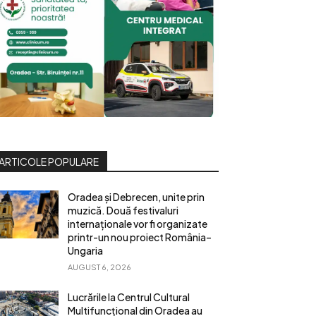
ARTICOLE POPULARE
Oradea și Debrecen, unite prin
muzică. Două festivaluri
internaționale vor fi organizate
printr-un nou proiect România–
Ungaria
AUGUST 6, 2026
Lucrările la Centrul Cultural
Multifuncțional din Oradea au