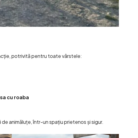
acție, potrivită pentru toate vârstele:
ursa cu roaba
i de animăluțe, într-un spațiu prietenos și sigur.