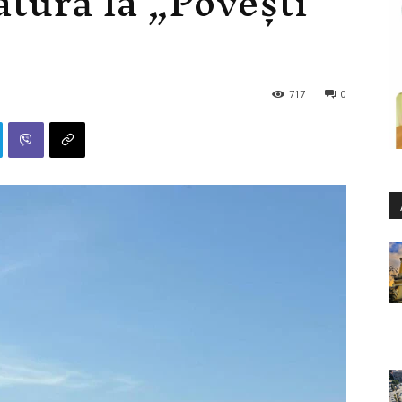
atură la „Povești
717
0