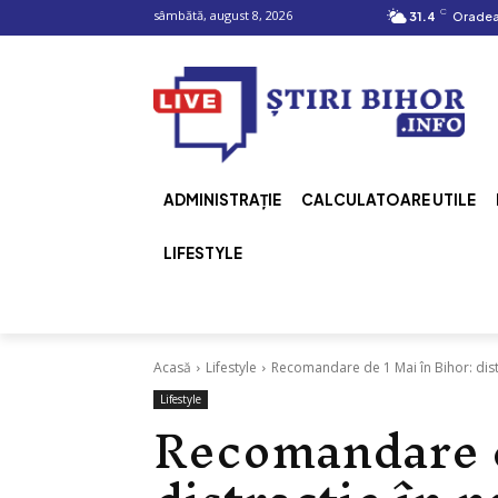
C
sâmbătă, august 8, 2026
31.4
Orade
ADMINISTRAȚIE
CALCULATOARE UTILE
LIFESTYLE
Acasă
Lifestyle
Recomandare de 1 Mai în Bihor: distra
Lifestyle
Recomandare d