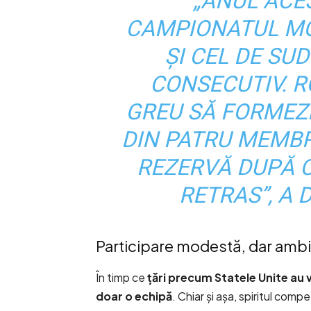
„ANUL ACE
CAMPIONATUL MO
ȘI CEL DE SU
CONSECUTIV. R
GREU SĂ FORMEZ
DIN PATRU MEMBRI
REZERVĂ DUPĂ 
RETRAS”, A 
Participare modestă, dar amb
În timp ce
țări precum Statele Unite au v
doar o echipă
. Chiar și așa, spiritul compet