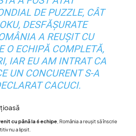
STA A FOST ATÂT
NDIAL DE PUZZLE, CÂT
DOKU, DESFĂȘURATE
OMÂNIA A REUȘIT CU
E O ECHIPĂ COMPLETĂ,
, IAR EU AM INTRAT CA
CE UN CONCURENT S-A
DECLARAT CACUCI.
ițioasă
enit cu până la 6 echipe
, România a reușit să înscrie
itiv nu a lipsit.