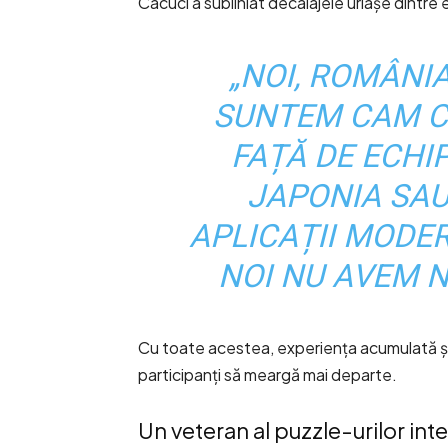
Cacuci a subliniat decalajele uriașe dintre 
„NOI, ROMÂNIA
SUNTEM CAM CU
FAȚĂ DE ECHI
JAPONIA SAU
APLICAȚII MODE
NOI NU AVEM N
Cu toate acestea, experiența acumulată și 
participanți să meargă mai departe.
Un veteran al puzzle-urilor int