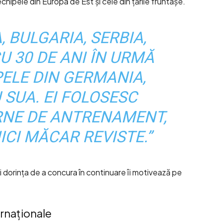
echipele din Europa de Est și cele din țările fruntașe.
, BULGARIA, SERBIA,
 30 DE ANI ÎN URMĂ
PELE DIN GERMANIA,
 SUA. EI FOLOSESC
RNE DE ANTRENAMENT,
ICI MĂCAR REVISTE.”
dorința de a concura în continuare îi motivează pe
ernaționale