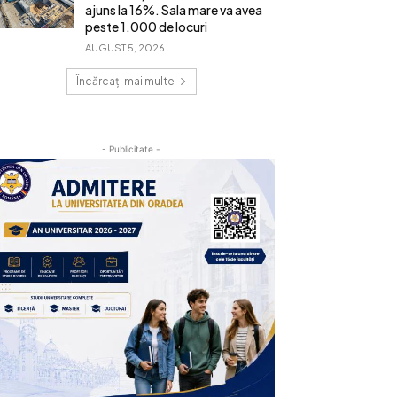
ajuns la 16%. Sala mare va avea
peste 1.000 de locuri
AUGUST 5, 2026
Încărcați mai multe
- Publicitate -