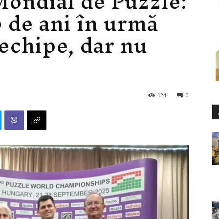
ondial de Puzzle:
 de ani în urmă
 echipe, dar nu
124
0