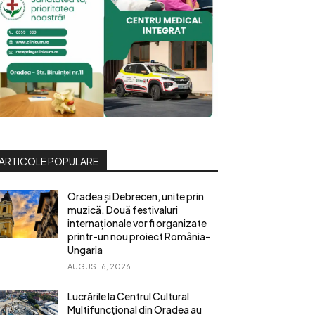
ARTICOLE POPULARE
Oradea și Debrecen, unite prin
muzică. Două festivaluri
internaționale vor fi organizate
printr-un nou proiect România–
Ungaria
AUGUST 6, 2026
Lucrările la Centrul Cultural
Multifuncțional din Oradea au