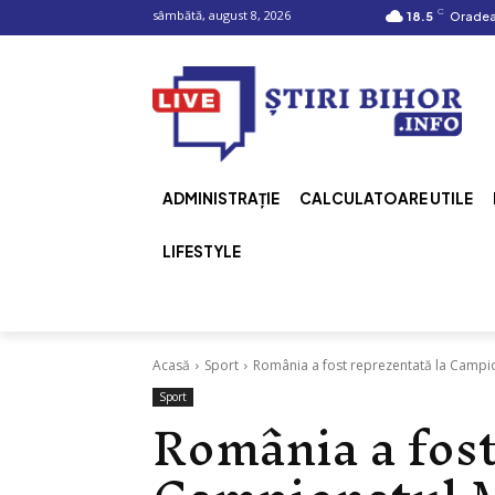
C
sâmbătă, august 8, 2026
18.5
Orade
ADMINISTRAȚIE
CALCULATOARE UTILE
LIFESTYLE
Acasă
Sport
România a fost reprezentată la Campio
Sport
România a fost