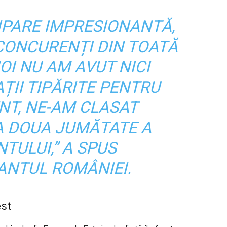
CIPARE IMPRESIONANTĂ,
 CONCURENȚI DIN TOATĂ
OI NU AM AVUT NICI
ȚII TIPĂRITE PENTRU
T, NE-AM CLASAT
 A DOUA JUMĂTATE A
TULUI,” A SPUS
ANTUL ROMÂNIEI.
est