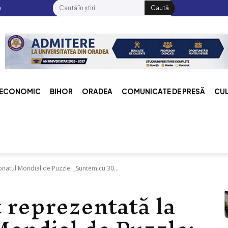
a
Caută
ECONOMIC
BIHOR
ORADEA
COMUNICATE DE PRESĂ
CU
natul Mondial de Puzzle: „Suntem cu 30...
 reprezentată la