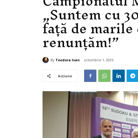
Campionatul M
„Suntem cu 30
față de marile
renunțăm!”
By
Teodora Ivan
octombrie 1, 2025
Acțiune