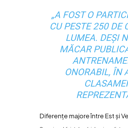
„A FOST O PARTI
CU PESTE 250 DE
LUMEA. DEȘI N
MĂCAR PUBLICA
ANTRENAMEN
ONORABIL, ÎN
CLASAMEN
REPREZENT
Diferențe majore între Est și V