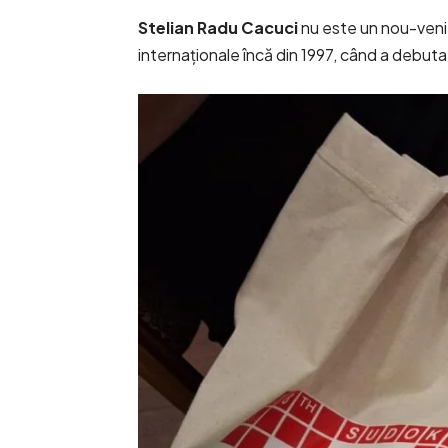
Stelian Radu Cacuci
nu este un nou-venit
internaționale încă din 1997, când a debut