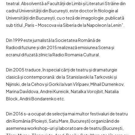
teatral. Absolventă a Facultății de Limbi şi Literaturi Străine din
cadrul Universității din Bucureşti, este doctor în filologie al
Universității din București, cu o teză de imagologie, publicată
sub titlul „Paris – Moscova via Siberia de la Napoleon la Lenin”.
Din 1999 este jurnalistă la Societatea Română de
Radiodifuziune și din 2015 realizează emisiunea Scena și
ecranul difuzată zilnic la Radio Romania Cultural.
Din 2005 traduce, în special cărți de teatru și dramaturgie
clasică și contemporană: de la Stanislavski la Tarkovski și
Nijinski, de la Cehov și Gorki la Ivan Vîrîpaev, Mihail Durnenkov,
Marina Davîdova, Andrei Kureicik, Natalka Vorojbit, Natalia
Block, Andrii Bondarenko etc.
Din 2016 s-a ocupat de selecția mai multor festivaluri de teatru
din România (Ploiești, Satu Mare, București) organizând de
asemenea workshop-uri și laboratoare de teatru (București,