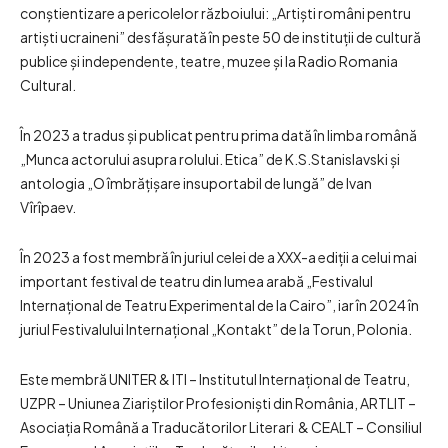
conștientizare a pericolelor războiului: „Artiști români pentru
artiști ucraineni” desfășurată în peste 50 de instituții de cultură
publice și independente, teatre, muzee și la Radio Romania
Cultural.
În 2023 a tradus și publicat pentru prima dată în limba română
„Munca actorului asupra rolului. Etica” de K.S.Stanislavski și
antologia „O îmbrățișare insuportabil de lungă” de Ivan
Vîrîpaev.
În 2023 a fost membră în juriul celei de a XXX-a ediții a celui mai
important festival de teatru din lumea arabă „Festivalul
Internațional de Teatru Experimental de la Cairo”, iar în 2024 în
juriul Festivalului Internațional „Kontakt” de la Torun, Polonia.
Este membră UNITER & ITI – Institutul Internațional de Teatru,
UZPR – Uniunea Ziariștilor Profesioniști din România, ARTLIT –
Asociația Română a Traducătorilor Literari & CEALT – Consiliul