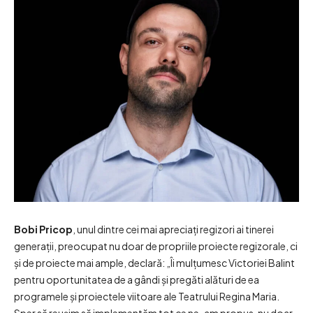
Bobi Pricop
, unul dintre cei mai apreciați regizori ai tinerei
generații, preocupat nu doar de propriile proiecte regizorale, ci
și de proiecte mai ample, declară: „Îi mulțumesc Victoriei Balint
pentru oportunitatea de a gândi și pregăti alături de ea
programele și proiectele viitoare ale Teatrului Regina Maria.