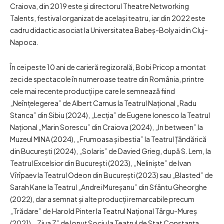
Craiova, din 2019 este și directorul Theatre Networking
Talents, festival organizat de același teatru, iar din 2022 este
cadru didactic asociat la Universitatea Babeș-Bolyai din Cluj-
Napoca.
În cei peste 10 ani de carieră regizorală, Bobi Pricop a montat
zeci de spectacole în numeroase teatre din România, printre
cele mai recente producții pe care le semnează fiind
„Neînțelegerea” de Albert Camus la Teatrul Național „Radu
Stanca” din Sibiu (2024), „Lecția” de Eugene Ionesco la Teatrul
Național „Marin Sorescu” din Craiova (2024), „In between” la
Muzeul MINA (2024), „Frumoasa și bestia” la Teatrul Țăndărică
din București (2024), „Solaris” de Davied Grieg, după S. Lem, la
Teatrul Excelsior din București (2023), „Neliniște” de Ivan
Vîrîpaev la Teatrul Odeon din București (2023) sau „Blasted” de
Sarah Kane la Teatrul „Andrei Mureșanu” din Sfântu Gheorghe
(2022), dar a semnat și alte producții remarcabile precum
„Trădare” de Harold Pinter la Teatrul Național Târgu-Mureș
(2021), „Ziua Z” de Ionuț Sociu la Teatrul de Stat Constanța