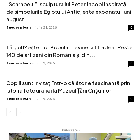
„Scarabeul”, sculptura lui Peter Jacobi inspirată
de simbolurile Egiptului Antic, este exponatul lunii
august...
Teodora Ivan
-
iulie 31, 2026
0
Târgul Meșterilor Populari revine la Oradea. Peste
140 de artizani din România și din...
Teodora Ivan
-
iulie 9, 2026
0
Copiii sunt invitați într-o călătorie fascinantă prin
istoria fotografiei la Muzeul Țării Crișurilor
Teodora Ivan
-
iulie 9, 2026
0
- Publicitate -