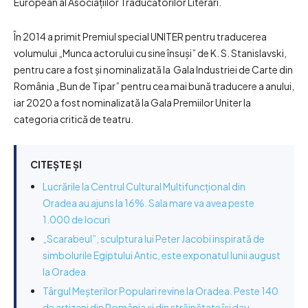
European al Asociațiilor Traducătorilor Literari.
În 2014 a primit Premiul special UNITER pentru traducerea
volumului „Munca actorului cu sine însuşi” de K. S. Stanislavski,
pentru care a fost și nominalizată la Gala Industriei de Carte din
România „Bun de Tipar” pentru cea mai bună traducere a anului,
iar 2020 a fost nominalizată la Gala Premiilor Uniter la
categoria critică de teatru.
CITEȘTE ȘI
Lucrările la Centrul Cultural Multifuncțional din
Oradea au ajuns la 16%. Sala mare va avea peste
1.000 de locuri
„Scarabeul”, sculptura lui Peter Jacobi inspirată de
simbolurile Egiptului Antic, este exponatul lunii august
la Oradea
Târgul Meșterilor Populari revine la Oradea. Peste 140
de artizani din România și din străinătate își dau