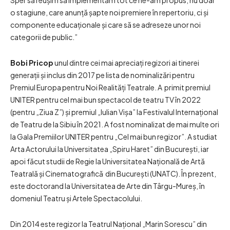
Sper să reușim să implementăm tot ce ne-am propus, nu doar
o stagiune, care anunță șapte noi premiere în repertoriu, ci și
componente educaționale și care să se adreseze unor noi
categorii de public.”
Bobi Pricop
unul dintre cei mai apreciați regizori ai tinerei
generații și inclus din 2017 pe lista de nominalizări pentru
Premiul Europa pentru Noi Realități Teatrale. A primit premiul
UNITER pentru cel mai bun spectacol de teatru TV în 2022
(pentru „Ziua Z”) și premiul „Iulian Vișa” la Festivalul Internațional
de Teatru de la Sibiu în 2021. A fost nominalizat de mai multe ori
la Gala Premiilor UNITER pentru „Cel mai bun regizor”. A studiat
Arta Actorului la Universitatea „Spiru Haret” din București, iar
apoi făcut studii de Regie la Universitatea Națională de Artă
Teatrală și Cinematografică din București (UNATC). În prezent,
este doctorand la Universitatea de Arte din Târgu-Mureș, în
domeniul Teatru și Artele Spectacolului.
Din 2014 este regizor la Teatrul Național „Marin Sorescu” din