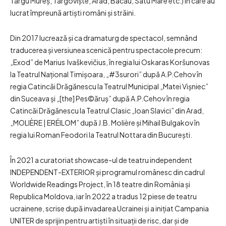
Târgu Mureș, Târgoviște, Arad, Bacău, Satu Mare etc.) în care au
lucrat împreună artiști români și străini.
Din 2017 lucrează și ca dramaturg de spectacol, semnând
traducerea și versiunea scenică pentru spectacole precum:
„Exod” de Marius Ivaškevičius, în regia lui Oskaras Koršunovas
la Teatrul Național Timișoara, „#3surori” după A.P.Cehov în
regia Catincăi Drăgănescu la Teatrul Municipal „Matei Vișniec”
din Suceava și „[the] Pes©ăruș” după A.P.Cehov în regia
Catincăi Drăgănescu la Teatrul Clasic „Ioan Slavici” din Arad,
„MOLIÈRE | ERÉILOM” după J.B. Molière și Mihail Bulgakov în
regia lui Roman Feodori la Teatrul Nottara din București.
În 2021 a curatoriat showcase-ul de teatru independent
INDEPENDENT-EXTERIOR și programul românesc din cadrul
Worldwide Readings Project, în 18 teatre din România și
Republica Moldova, iar în 2022 a tradus 12 piese de teatru
ucrainene, scrise după invadarea Ucrainei și a inițiat Campania
UNITER de sprijin pentru artiști în situații de risc, dar și de