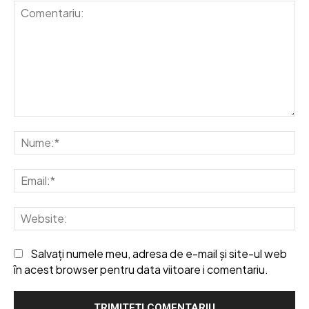
Comentariu:
Nu
Em
We
Salvați numele meu, adresa de e-mail și site-ul web
în acest browser pentru data viitoare i comentariu.