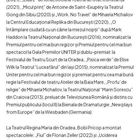
(2021), „Micul prinț” de Antoine de Saint-Exupéry la Teatrul
Gong din Sibiu (2020) și „Work. No Travel” de Mihaela Michailov
la Centrul Educațional Replika din București (2020), „O
întâmplare ciudată cu un câine la miezul nopții” după Mark
Haddon la Teatrul Național din București (2016), nominalizat la
Premiul pentru cel mai bun regizor și Premiul pentru cel mai bun
spectacol la Gala Premiilor UNITER și dublu-premiat la
Festivalul de Teatru Scurt de la Oradea, „Pisica verde” de Elise
Wilk la Teatrul “Luceafărul” din Iaşi (2015), nominalizat la Premiul
Uniter pentru cel mai bun regizor şi premiat pentru cea mai bună
regie la Festivalul de teatru Atelier de la Baia Mare, „Profu’ de
religie” de Mihaela Michailov, la Teatrul Național “Marin Sorescu”
din Craiova (2013), preluat de Televiziunea Română și distins cu
Premiul publicului (locul II) la Bienala de Dramaturgie „New plays
from Europe” de la Wiesbaden (Germania).
La Teatrul Regina Maria din Oradea, Bobi Pricop a montat
spectacolele: „Fiul” de Florian Zeller (2022) și „Uciderea