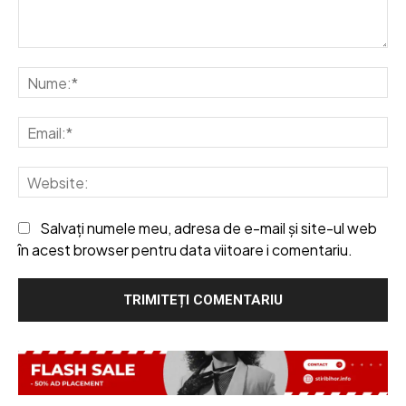
Comentariu:
Nu
Em
We
Salvați numele meu, adresa de e-mail și site-ul web
în acest browser pentru data viitoare i comentariu.