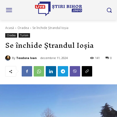
Acasă
Oradea
Se închide Ștrandul Ioșia
Oradea
Turism
Se închide Ștrandul Ioșia
By
Teodora Ivan
decembrie 11, 2024
141
0