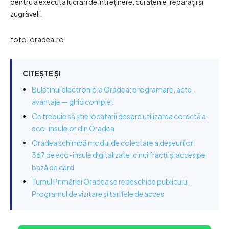
pentru a executa lucrări de întreținere, curățenie, reparații și
zugrăveli.
foto: oradea.ro
CITEȘTE ȘI
Buletinul electronic la Oradea: programare, acte,
avantaje — ghid complet
Ce trebuie să știe locatarii despre utilizarea corectă a
eco-insulelor din Oradea
Oradea schimbă modul de colectare a deșeurilor:
367 de eco-insule digitalizate, cinci fracții și acces pe
bază de card
Turnul Primăriei Oradea se redeschide publicului.
Programul de vizitare și tarifele de acces