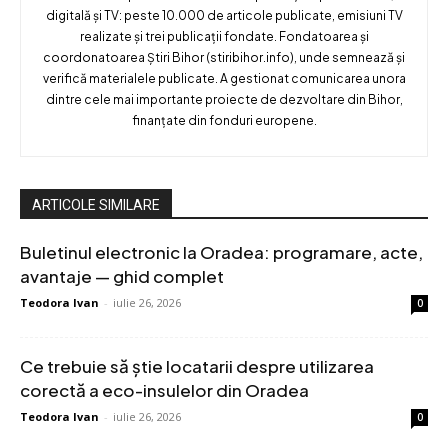
digitală și TV: peste 10.000 de articole publicate, emisiuni TV
realizate și trei publicații fondate. Fondatoarea și
coordonatoarea Știri Bihor (stiribihor.info), unde semnează și
verifică materialele publicate. A gestionat comunicarea unora
dintre cele mai importante proiecte de dezvoltare din Bihor,
finanțate din fonduri europene.
ARTICOLE SIMILARE
Buletinul electronic la Oradea: programare, acte,
avantaje — ghid complet
Teodora Ivan
-
iulie 26, 2026
0
Ce trebuie să știe locatarii despre utilizarea
corectă a eco-insulelor din Oradea
Teodora Ivan
-
iulie 26, 2026
0