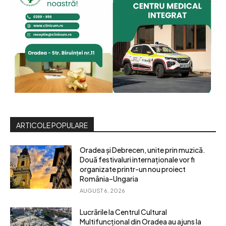
ARTICOLE POPULARE
Oradea și Debrecen, unite prin muzică.
Două festivaluri internaționale vor fi
organizate printr-un nou proiect
România–Ungaria
AUGUST 6, 2026
Lucrările la Centrul Cultural
Multifuncțional din Oradea au ajuns la