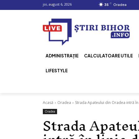
C
joi, august 6, 2026
35
Oradea
ADMINISTRAȚIE
CALCULATOARE UTILE
LIFESTYLE
Acasă
Oradea
Strada Apateului din Oradea intră în l
Oradea
Strada Apateu