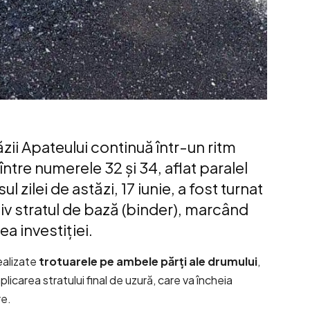
zii Apateului continuă într-un ritm
ntre numerele 32 și 34, aflat paralel
 zilei de astăzi, 17 iunie, a fost turnat
iv stratul de bază (binder), marcând
a investiției.
ealizate
trotuarele pe ambele părți ale drumului
,
licarea stratului final de uzură, care va încheia
re.