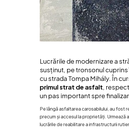
Lucrările de modernizare a stră
susținut, pe tronsonul cuprins î
cu strada Tompa Mihály. În cursul
primul strat de asfalt
, respect
un pas important spre finalizare
Pe lângă asfaltarea carosabilului, au fost r
precum și accesul la proprietăți. Urmează ap
lucrările de reabilitare a infrastructurii rutie