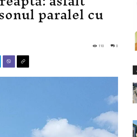
dreaptă: asfalt
sonul paralel cu
110
0