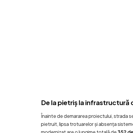
De la pietriș la infrastructur
Înainte de demararea proiectului, strada se
pietruit, lipsa trotuarelor și absența siste
modernizat are o lungime totală de
352 de