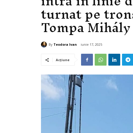
intră în linie 
turnat pe tron
Tompa Mihály
By
Teodora Ivan
iunie 17, 2025
Acțiune