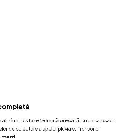
ă completă
 afla într-o
stare tehnică precară
, cu un carosabil
melor de colectare a apelor pluviale. Tronsonul
 metri
.