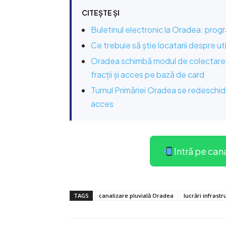
CITEȘTE ȘI
Buletinul electronic la Oradea: prog
Ce trebuie să știe locatarii despre u
Oradea schimbă modul de colectare a 
fracții și acces pe bază de card
Turnul Primăriei Oradea se redeschide 
acces
Intră pe can
TAGS
canalizare pluvială Oradea
lucrări infrast