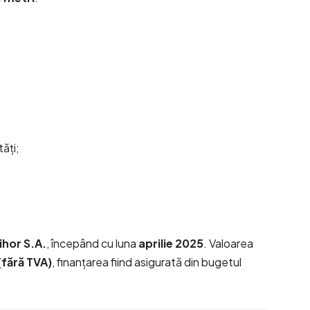
ăți;
ihor S.A.
, începând cu luna
aprilie 2025
. Valoarea
(fără TVA)
, finanțarea fiind asigurată din bugetul