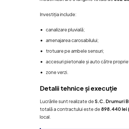
Investiția include:
canalizare pluvială;
amenajarea carosabilului;
trotuare pe ambele sensuri;
accesuri pietonale și auto către propriet
zone verzi.
Detalii tehnice și execuție
Lucrările sunt realizate de
S.C. Drumuri B
totală a contractului este de
898.440 lei 
local.