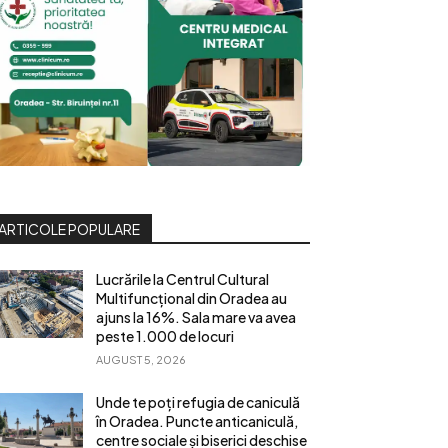
ARTICOLE POPULARE
Lucrările la Centrul Cultural
Multifuncțional din Oradea au
ajuns la 16%. Sala mare va avea
peste 1.000 de locuri
AUGUST 5, 2026
Unde te poți refugia de caniculă
în Oradea. Puncte anticaniculă,
centre sociale și biserici deschise