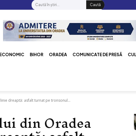
Caută
ECONOMIC
BIHOR
ORADEA
COMUNICATE DE PRESĂ
CU
inie dreaptă: asfalt turnat pe tronsonul...
lui din Oradea