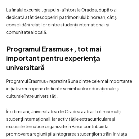
La finalul excursiei, grupul s-a întors la Oradea, după o zi
dedicată atât descoperirii patrimoniului bihorean, cât și
consolidării relațiilor dintre studenții internaționali și
comunitatea locală.
Programul Erasmus+, tot mai
important pentru experiența
universitară
Programul Erasmus+ reprezintă una dintre cele mai importante
inițiative europene dedicate schimburilor educaționale și
culturale între universități.
În ultimii ani, Universitatea din Oradea a atras tot mai mulți
studenți internaționali, iar activitățile extracurriculare și
excursiile tematice organizate în Bihor contribuie la
promovarea regiunii și la integrarea studenților străini în viața