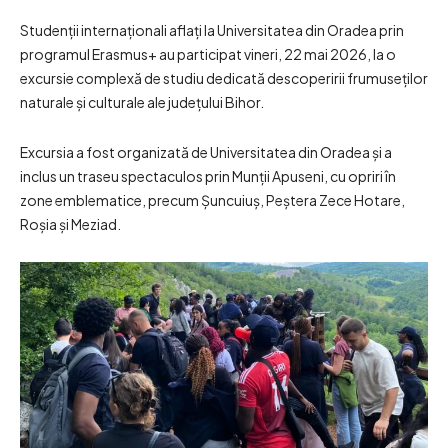
Studenții internaționali aflați la Universitatea din Oradea prin
programul Erasmus+ au participat vineri, 22 mai 2026, la o
excursie complexă de studiu dedicată descoperirii frumuseților
naturale și culturale ale județului Bihor.
Excursia a fost organizată de Universitatea din Oradea și a
inclus un traseu spectaculos prin Munții Apuseni, cu opriri în
zone emblematice, precum Șuncuiuș, Peștera Zece Hotare,
Roșia și Meziad.