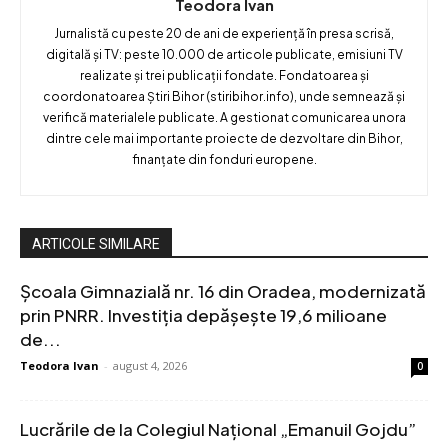
Teodora Ivan
Jurnalistă cu peste 20 de ani de experiență în presa scrisă,
digitală și TV: peste 10.000 de articole publicate, emisiuni TV
realizate și trei publicații fondate. Fondatoarea și
coordonatoarea Știri Bihor (stiribihor.info), unde semnează și
verifică materialele publicate. A gestionat comunicarea unora
dintre cele mai importante proiecte de dezvoltare din Bihor,
finanțate din fonduri europene.
ARTICOLE SIMILARE
Școala Gimnazială nr. 16 din Oradea, modernizată
prin PNRR. Investiția depășește 19,6 milioane
de...
Teodora Ivan
-
august 4, 2026
0
Lucrările de la Colegiul Național „Emanuil Gojdu”