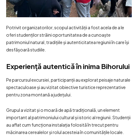
Potrivit organizatorilor, scopul activității a fost acela de a le
oferi studenților străini oportunitatea de a cunoaște
patrimoniul natural, tradițiile și autenticitatea regiunii în care își
desfășoară studiile.
Experiență autentică în inima Bihorului
Pe parcursul excursiei, participanții au explorat peisaje naturale
spectaculoase și au vizitat obiective turistice reprezentative
pentru zona montană a județului.
Grupul a vizitat și o moară de apă tradițională, un element
important al patrimoniului cultural și istoric al regiunii. Studenții
au aflat cum funcționa instalația folosită în trecut pentru
măcinarea cerealelor și rolul acesteia în comunitățile locale.