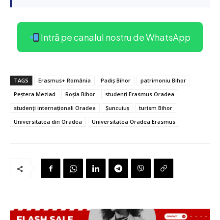
Intră pe canalul nostru de WhatsApp
TAGS
Erasmus+ România
Padiș Bihor
patrimoniu Bihor
Peștera Meziad
Roșia Bihor
studenți Erasmus Oradea
studenți internaționali Oradea
Șuncuiuș
turism Bihor
Universitatea din Oradea
Universitatea Oradea Erasmus