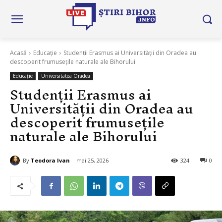
Acasă
Educație
Studenții Erasmus ai Universității din Oradea au
descoperit frumusețile naturale ale Bihorului
Educație
Universitatea Oradea
Studenții Erasmus ai
Universității din Oradea au
descoperit frumusețile
naturale ale Bihorului
By
Teodora Ivan
mai 25, 2026
324
0