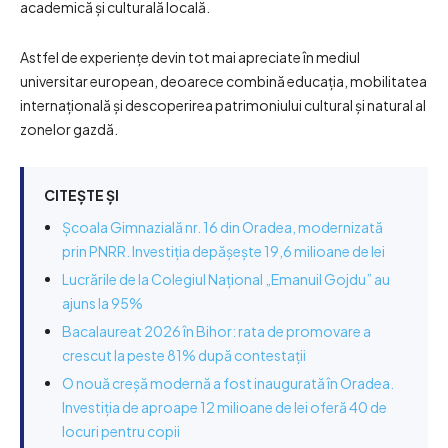
academică și culturală locală.
Astfel de experiențe devin tot mai apreciate în mediul
universitar european, deoarece combină educația, mobilitatea
internațională și descoperirea patrimoniului cultural și natural al
zonelor gazdă.
CITEȘTE ȘI
Școala Gimnazială nr. 16 din Oradea, modernizată
prin PNRR. Investiția depășește 19,6 milioane de lei
Lucrările de la Colegiul Național „Emanuil Gojdu” au
ajuns la 95%
Bacalaureat 2026 în Bihor: rata de promovare a
crescut la peste 81% după contestații
O nouă creșă modernă a fost inaugurată în Oradea.
Investiția de aproape 12 milioane de lei oferă 40 de
locuri pentru copii