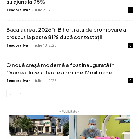
au ajuns la 95%
Teodora Ivan
-
iulie 21, 2026
0
Bacalaureat 2026 în Bihor: rata de promovare a
crescut la peste 81% după contestații
Teodora Ivan
-
iulie 13, 2026
0
O nouă creșă modernă a fost inaugurată în
Oradea. Investiția de aproape 12 milioane...
Teodora Ivan
-
iulie 11, 2026
0
- Publicitate -