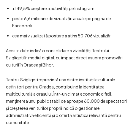
+149,8% creștere a activității pe Instagram
peste 6,6 milioane de vizualizări anuale pe pagina de
Facebook
cea mai vizualizată postare a atins 50.706 vizualizări
Aceste date indică o consolidare a vizibilității Teatrului
Szigligeti în mediul digital, cu impact direct asupra promovării
culturii în Oradea și Bihor.
Teatrul Szigligeti reprezintă una dintre instituțiile culturale
definitorii pentru Oradea, contribuind la identitatea
multiculturală a orașului. Într-un climat economic dificil,
menținerea unui public stabil de aproape 60.000 de spectatori
și creșterea veniturilor proprii indică o gestionare
administrativă eficientă și o ofertă artistică relevantă pentru
comunitate.