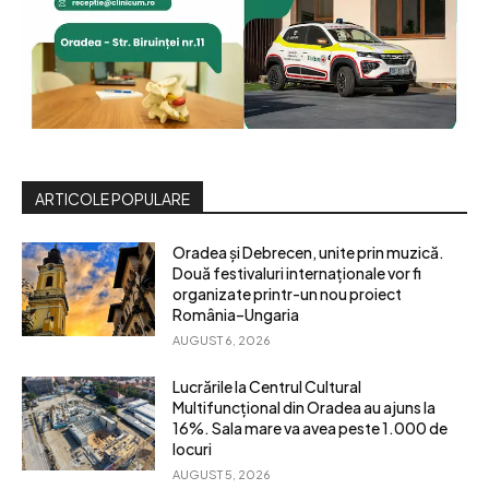
ARTICOLE POPULARE
Oradea și Debrecen, unite prin muzică.
Două festivaluri internaționale vor fi
organizate printr-un nou proiect
România–Ungaria
AUGUST 6, 2026
Lucrările la Centrul Cultural
Multifuncțional din Oradea au ajuns la
16%. Sala mare va avea peste 1.000 de
locuri
AUGUST 5, 2026