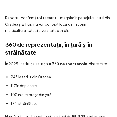
Raportul confirmă rolul teatrului maghiar în peisajul cultural din
Oradea și Bihor, într-un context local definit prin
multiculturalitate și diversitate etnică.
360 de reprezentații, în țară și în
străinătate
În 2025, instituția a susținut
360 de spectacole
, dintre care:
243 la sediul din Oradea
117 în deplasare
100 în alte orașe din țară
17 în străinătate
Numărul total al spectatorilor a fost de
59.808
, dintre care