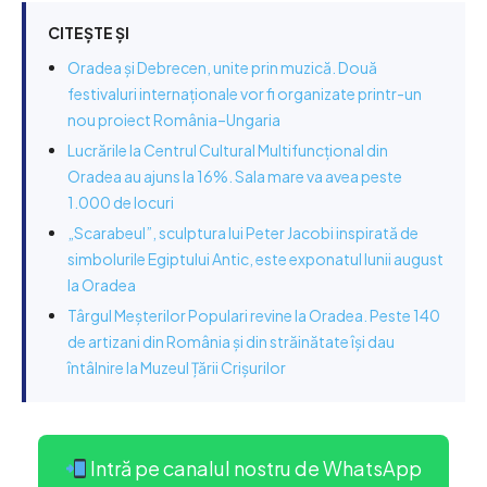
CITEȘTE ȘI
Oradea și Debrecen, unite prin muzică. Două
festivaluri internaționale vor fi organizate printr-un
nou proiect România–Ungaria
Lucrările la Centrul Cultural Multifuncțional din
Oradea au ajuns la 16%. Sala mare va avea peste
1.000 de locuri
„Scarabeul”, sculptura lui Peter Jacobi inspirată de
simbolurile Egiptului Antic, este exponatul lunii august
la Oradea
Târgul Meșterilor Populari revine la Oradea. Peste 140
de artizani din România și din străinătate își dau
întâlnire la Muzeul Țării Crișurilor
Intră pe canalul nostru de WhatsApp