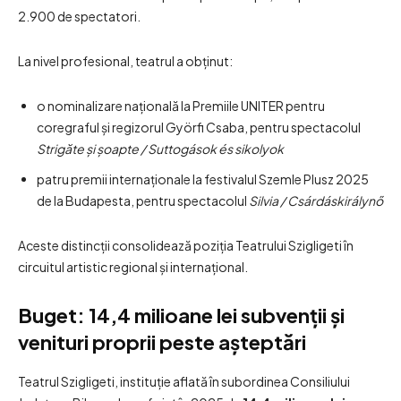
2.900 de spectatori.
La nivel profesional, teatrul a obținut:
o nominalizare națională la Premiile UNITER pentru
coregraful și regizorul Györfi Csaba, pentru spectacolul
Strigăte și șoapte / Suttogások és sikolyok
patru premii internaționale la festivalul Szemle Plusz 2025
de la Budapesta, pentru spectacolul
Silvia / Csárdáskirálynő
Aceste distincții consolidează poziția Teatrului Szigligeti în
circuitul artistic regional și internațional.
Buget: 14,4 milioane lei subvenții și
venituri proprii peste așteptări
Teatrul Szigligeti, instituție aflată în subordinea Consiliului