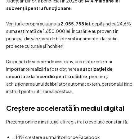
Județean Bihor, a beneficiat în 2025 de
14,4 milioane lei
subvenții pentru funcționare
.
Veniturile proprii au ajuns la
2.055.758 lei
, depășind cu 24,6%
suma estimată de 1.650.000 lei. Încasările au provenit în
principal din vânzarea de bilete și abonamente, dar și din
proiecte culturale și închirieri.
Din punct de vedere administrativ, una dintre cele mai
importante realizări a fost obținerea
autorizației de
securitate la incendiu pentru clădire
, precum și
achiziționarea unui defibrilator automat extern, personalul fiind
instruit pentru utilizarea acestuia.
Creștere accelerată în mediul digital
Prezența online a instituției a înregistrat o evoluție constantă:
+14% creștere a urmăritorilor pe Facebook