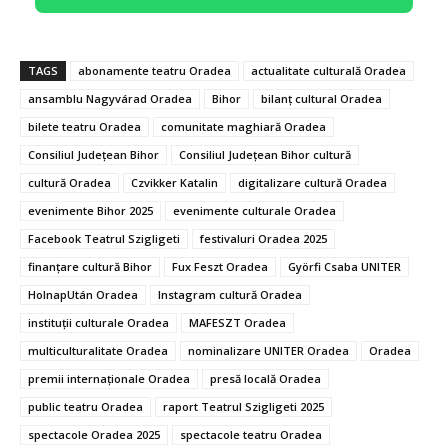
TAGS
abonamente teatru Oradea
actualitate culturală Oradea
ansamblu Nagyvárad Oradea
Bihor
bilanț cultural Oradea
bilete teatru Oradea
comunitate maghiară Oradea
Consiliul Județean Bihor
Consiliul Județean Bihor cultură
cultură Oradea
Czvikker Katalin
digitalizare cultură Oradea
evenimente Bihor 2025
evenimente culturale Oradea
Facebook Teatrul Szigligeti
festivaluri Oradea 2025
finanțare cultură Bihor
Fux Feszt Oradea
Györfi Csaba UNITER
HolnapUtán Oradea
Instagram cultură Oradea
instituții culturale Oradea
MAFESZT Oradea
multiculturalitate Oradea
nominalizare UNITER Oradea
Oradea
premii internaționale Oradea
presă locală Oradea
public teatru Oradea
raport Teatrul Szigligeti 2025
spectacole Oradea 2025
spectacole teatru Oradea