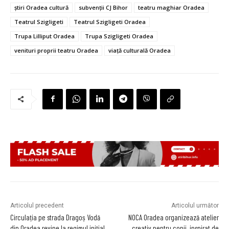
știri Oradea cultură
subvenții CJ Bihor
teatru maghiar Oradea
Teatrul Szigligeti
Teatrul Szigligeti Oradea
Trupa Lilliput Oradea
Trupa Szigligeti Oradea
venituri proprii teatru Oradea
viață culturală Oradea
Articolul precedent
Articolul următor
Circulația pe strada Dragoș Vodă
NOCA Oradea organizează atelier
din Oradea revine la regimul inițial
creativ pentru copii, inspirat de