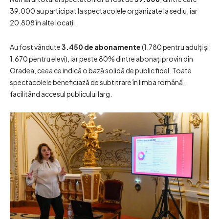
39.000 au participat la spectacolele organizate la sediu, iar
20.808 în alte locații.
Au fost vândute
3.450 de abonamente
(1.780 pentru adulți și
1.670 pentru elevi), iar peste 80% dintre abonați provin din
Oradea, ceea ce indică o bază solidă de public fidel. Toate
spectacolele beneficiază de subtitrare în limba română,
facilitând accesul publicului larg.