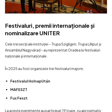
Festivaluri, premii internaționale și
nominalizare UNITER
Cele trei secții ale instituției – Trupa Szigligeti, Trupa Lilliput și
Ansamblul Nagyvárad – au reprezentat Oradea la festivaluri
naționale și internaționale.
În 2025 au fost organizate trei festivaluri majore:
Festivalul HolnapUtán
MAFESZT
Fux Feszt
La aceste evenimente au participat 19 trupe, cu aproximativ