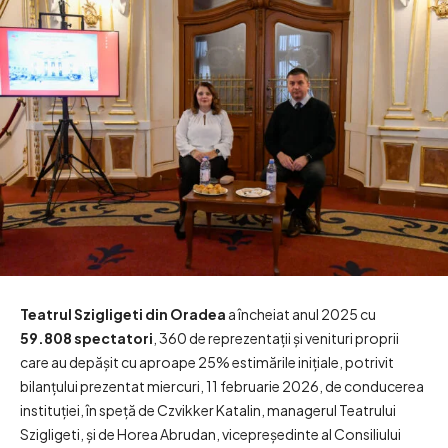
Teatrul Szigligeti din Oradea
a încheiat anul 2025 cu
59.808 spectatori
, 360 de reprezentații și venituri proprii
care au depășit cu aproape 25% estimările inițiale, potrivit
bilanțului prezentat miercuri, 11 februarie 2026, de conducerea
instituției, în speță de Czvikker Katalin, managerul Teatrului
Szigligeti, și de Horea Abrudan, vicepreședinte al Consiliului