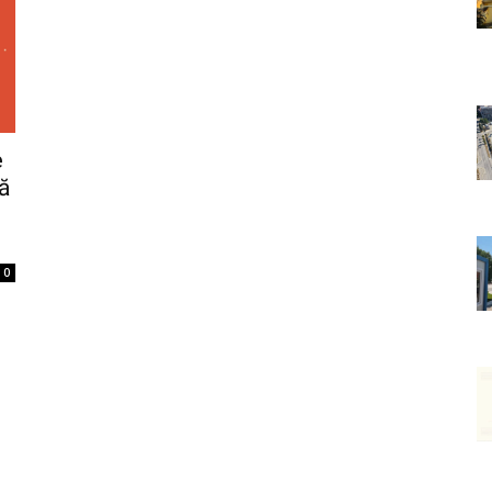
e
ă
0