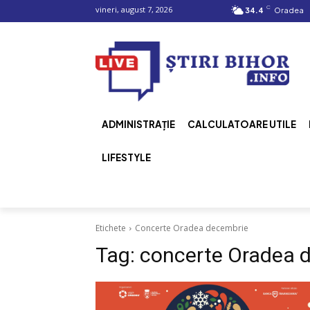
C
vineri, august 7, 2026
34.4
Oradea
ADMINISTRAȚIE
CALCULATOARE UTILE
LIFESTYLE
Etichete
Concerte Oradea decembrie
Tag:
concerte Oradea 