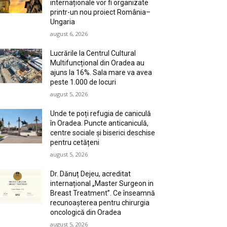
internaționale vor fi organizate
printr-un nou proiect România–
Ungaria
august 6, 2026
Lucrările la Centrul Cultural
Multifuncțional din Oradea au
ajuns la 16%. Sala mare va avea
peste 1.000 de locuri
august 5, 2026
Unde te poți refugia de caniculă
în Oradea. Puncte anticaniculă,
centre sociale și biserici deschise
pentru cetățeni
august 5, 2026
Dr. Dănuț Dejeu, acreditat
internațional „Master Surgeon in
Breast Treatment”. Ce înseamnă
recunoașterea pentru chirurgia
oncologică din Oradea
august 5, 2026