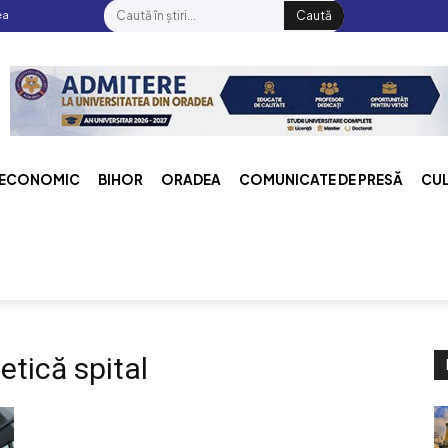
ea
Caută
ECONOMIC
BIHOR
ORADEA
COMUNICATE DE PRESĂ
CU
etică spital