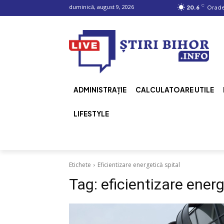
C
duminică, august 9, 2026
20.6
Orad
ADMINISTRAȚIE
CALCULATOARE UTILE
LIFESTYLE
Etichete
Eficientizare energetică spital
Tag:
eficientizare energ