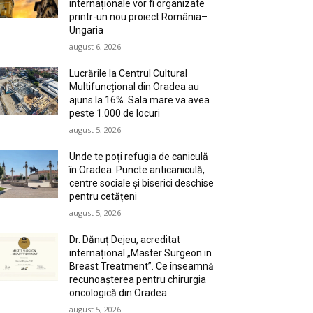
internaționale vor fi organizate
printr-un nou proiect România–
Ungaria
august 6, 2026
Lucrările la Centrul Cultural
Multifuncțional din Oradea au
ajuns la 16%. Sala mare va avea
peste 1.000 de locuri
august 5, 2026
Unde te poți refugia de caniculă
în Oradea. Puncte anticaniculă,
centre sociale și biserici deschise
pentru cetățeni
august 5, 2026
Dr. Dănuț Dejeu, acreditat
internațional „Master Surgeon in
Breast Treatment”. Ce înseamnă
recunoașterea pentru chirurgia
oncologică din Oradea
august 5, 2026