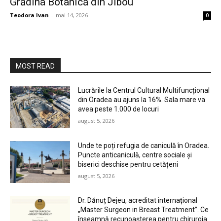
Grădina Botanică din Jibou
Teodora Ivan
-
mai 14, 2026
0
MOST READ
Lucrările la Centrul Cultural Multifuncțional
din Oradea au ajuns la 16%. Sala mare va
avea peste 1.000 de locuri
august 5, 2026
Unde te poți refugia de caniculă în Oradea.
Puncte anticaniculă, centre sociale și
biserici deschise pentru cetățeni
august 5, 2026
Dr. Dănuț Dejeu, acreditat internațional
„Master Surgeon in Breast Treatment”. Ce
înseamnă recunoașterea pentru chirurgia