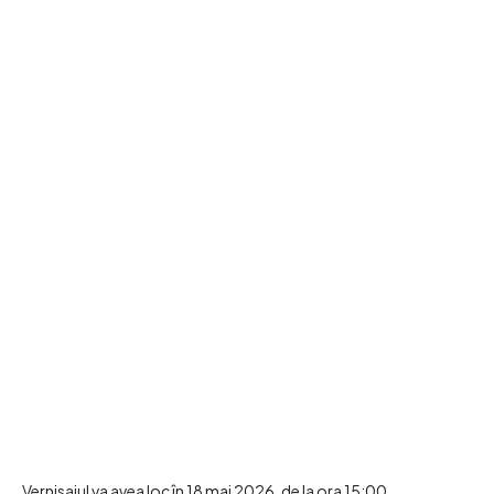
Vernisajul va avea loc în 18 mai 2026, de la ora 15:00,