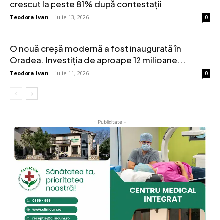
crescut la peste 81% după contestații
Teodora Ivan
-
iulie 13, 2026
0
O nouă creșă modernă a fost inaugurată în
Oradea. Investiția de aproape 12 milioane...
Teodora Ivan
-
iulie 11, 2026
0
- Publicitate -