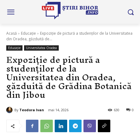
Acasă
Educație
Expoziție de pictură a studenților de la Universitatea
din Oradea, găzduită de...
Educație
Universitatea Oradea
Expoziție de pictură a
studenților de la
Universitatea din Oradea,
găzduită de Grădina Botanică
din Jibou
By
Teodora Ivan
mai 14, 2026
630
0