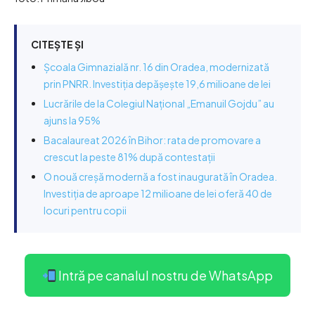
CITEȘTE ȘI
Școala Gimnazială nr. 16 din Oradea, modernizată
prin PNRR. Investiția depășește 19,6 milioane de lei
Lucrările de la Colegiul Național „Emanuil Gojdu” au
ajuns la 95%
Bacalaureat 2026 în Bihor: rata de promovare a
crescut la peste 81% după contestații
O nouă creșă modernă a fost inaugurată în Oradea.
Investiția de aproape 12 milioane de lei oferă 40 de
locuri pentru copii
Intră pe canalul nostru de WhatsApp