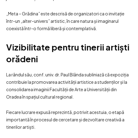
„Meta – Grădina” este descrisă de organizatori ca o invitație
într-un „alter-univers” artistic, în care natura și imaginarul
coexistă într-o formă liberă și contemplativă.
Vizibilitate pentru tinerii artiști
orădeni
La rândul său, conf. univ. dr. Paul Blânda subliniază că expoziția
contribuie la promovarea activității artistice a studenților și la
consolidarea imaginii Facultății de Arte a Universității din
Oradea în spațiul cultural regional.
Fiecare lucrare expusă reprezintă, potrivit acestuia, o etapă
importantă în procesul de cercetare și dezvoltare creativă a
tinerilor artiști.