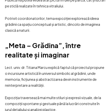
pe sticlă realizate în tehnica vitraliului.
Potrivit coordonatorilor, tema expoziției explorează ideea
grădinii ca spațiu conceptual și artistic, dincolo de imaginea
clasică a naturii.
„Meta – Grădina”, între
realitate și imaginar
Lect. univ. dr. Titiana Marcu explică faptul că proiectul propune
o incursiune artistică în universul simbolic al grădinii, unde
memoria, ficțiunea și abstractizarea devin instrumente de
reinterpretare a realității.
Expoziția traversează mai multe stiluri și expresii vizuale, de la
compoziții spontane și gestuale până la lucrări construite în
jurul detaliului și analizei plastice.