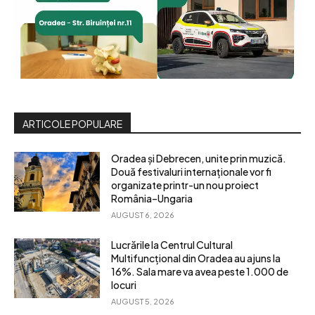
ARTICOLE POPULARE
Oradea și Debrecen, unite prin muzică.
Două festivaluri internaționale vor fi
organizate printr-un nou proiect
România–Ungaria
AUGUST 6, 2026
Lucrările la Centrul Cultural
Multifuncțional din Oradea au ajuns la
16%. Sala mare va avea peste 1.000 de
locuri
AUGUST 5, 2026