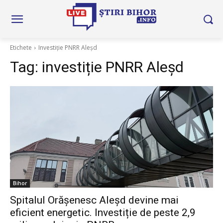
Etichete
Investiție PNRR Aleșd
Tag:
investiție PNRR Aleșd
Bihor
Spitalul Orășenesc Aleșd devine mai
eficient energetic. Investiție de peste 2,9