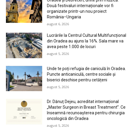
Oradea și Debrecen, unite prin muzică.
Două festivaluri internaționale vor fi
organizate printr-un nou proiect
România–Ungaria
august 6, 2026
Lucrările la Centrul Cultural Multifuncțional
din Oradea au ajuns la 16%. Sala mare va
avea peste 1.000 de locuri
august 5, 2026
Unde te poți refugia de caniculă în Oradea.
Puncte anticaniculă, centre sociale și
biserici deschise pentru cetățeni
august 5, 2026
Dr. Dănuț Dejeu, acreditat internațional
„Master Surgeon in Breast Treatment”. Ce
înseamnă recunoașterea pentru chirurgia
oncologică din Oradea
august 5, 2026