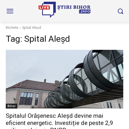
Etichete
Spital Aleșd
Tag:
Spital Aleșd
Bihor
Spitalul Orășenesc Aleșd devine mai
eficient energetic. Investiție de peste 2,9