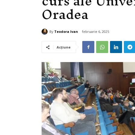
curs ale Univer
Oradea
By
Teodora Ivan
februarie 6, 2025
Acțiune