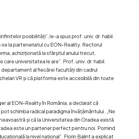
initelor posibilități”, le-a spus prof. univ. dr. habil.
-se la parteneriatul cu EON-Reality. Rectorul
rma, achiziționată la sfârșitul anului trecut,
are universitatea le are”. Prof. univ. dr. habil.
epartament al fiecărei facultăți din cadrul
ochelari VR și că platforma este accesibilă din toate
er al EON-Reality în România, a declarat că
al pot schimba radical paradigma învățământului. „Ne
eavoastră și că la Universitatea din Oradea există
Oradea este un partener perfect pentru noi. Pornind
cațională la nivel național”. Florin Balint a explicat