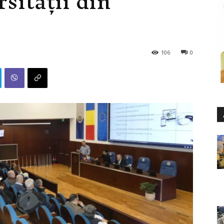
sității din
106
0