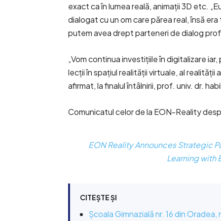
exact ca în lumea reală, animații 3D etc. „E
dialogat cu un om care părea real, însă era
putem avea drept parteneri de dialog profe
„Vom continua investițiile în digitalizare i
lecții în spațiul realității virtuale, al realită
afirmat, la finalul întâlnirii, prof. univ. dr. 
Comunicatul celor de la EON-Reality despr
EON Reality Announces Strategic Par
Learning with
CITEȘTE ȘI
Școala Gimnazială nr. 16 din Oradea,