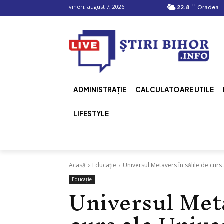
C
vineri, august 7, 2026
22.8
Oradea
ADMINISTRAȚIE
CALCULATOARE UTILE
LIFESTYLE
Acasă
Educație
Universul Metavers în sălile de curs
Educație
Universul Meta