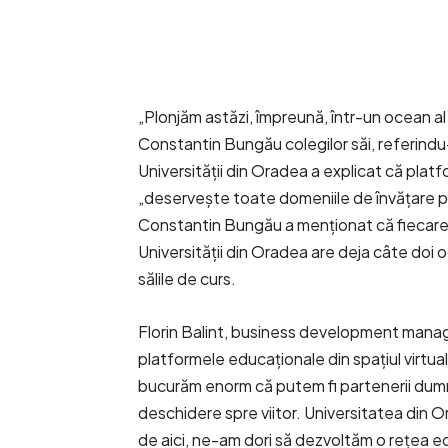
„Plonjăm astăzi, împreună, într-un ocean al inf
Constantin Bungău colegilor săi, referindu
Universității din Oradea a explicat că platfo
„deservește toate domeniile de învățare pe c
Constantin Bungău a menționat că fiecare d
Universității din Oradea are deja câte doi 
sălile de curs.
Florin Balint, business development manag
platformele educaționale din spațiul virtu
bucurăm enorm că putem fi partenerii dumn
deschidere spre viitor. Universitatea din 
de aici, ne-am dori să dezvoltăm o rețea edu