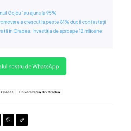
anuil Gojdu” au ajuns la 95%
promovare a crescut la peste 81% după contestații
tă în Oradea. Investiția de aproape 12 milioane
alul nostru de WhatsApp
Oradea
Universitatea din Oradea