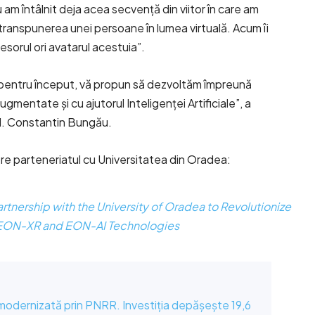
u am întâlnit deja acea secvență din viitor în care am
 transpunerea unei persoane în lumea virtuală. Acum îi
sorul ori avatarul acestuia”.
ar, pentru început, vă propun să dezvoltăm împreună
ții augmentate și cu ajutorul Inteligenței Artificiale”, a
habil. Constantin Bungău.
e parteneriatul cu Universitatea din Oradea:
tnership with the University of Oradea to Revolutionize
 EON-XR and EON-AI Technologies
 modernizată prin PNRR. Investiția depășește 19,6