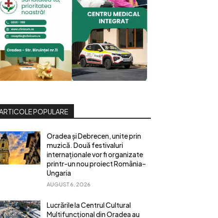
ARTICOLE POPULARE
Oradea și Debrecen, unite prin
muzică. Două festivaluri
internaționale vor fi organizate
printr-un nou proiect România–
Ungaria
AUGUST 6, 2026
Lucrările la Centrul Cultural
Multifuncțional din Oradea au