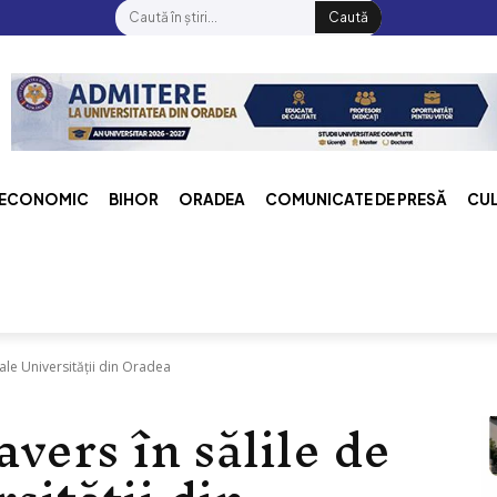
Caută
ECONOMIC
BIHOR
ORADEA
COMUNICATE DE PRESĂ
CU
 ale Universității din Oradea
vers în sălile de