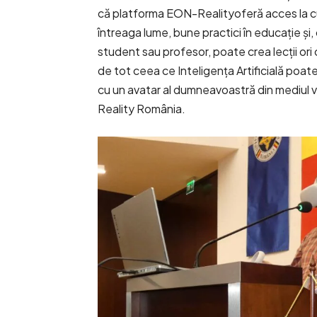
că platforma EON-Realityoferă acces la cur
întreaga lume, bune practici în educație și, 
student sau profesor, poate crea lecții ori c
de tot ceea ce Inteligența Artificială poate
cu un avatar al dumneavoastră din mediul vi
Reality România.