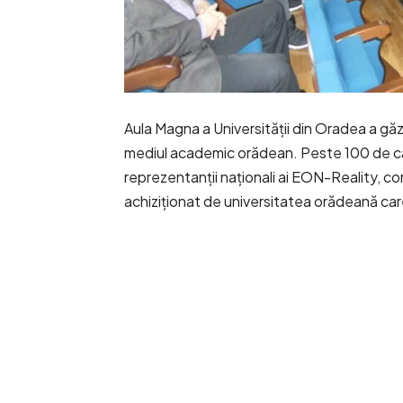
Aula Magna a Universității din Oradea a găz
mediul academic orădean. Peste 100 de cadr
reprezentanții naționali ai EON-Reality, c
achiziționat de universitatea orădeană ca