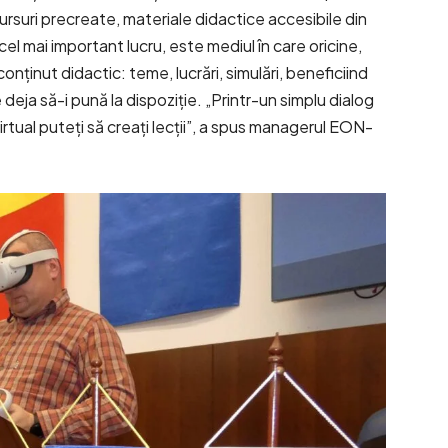
suri precreate, materiale didactice accesibile din
cel mai important lucru, este mediul în care oricine,
onținut didactic: teme, lucrări, simulări, beneficiind
 deja să-i pună la dispoziție. „Printr-un simplu dialog
rtual puteți să creați lecții”, a spus managerul EON-