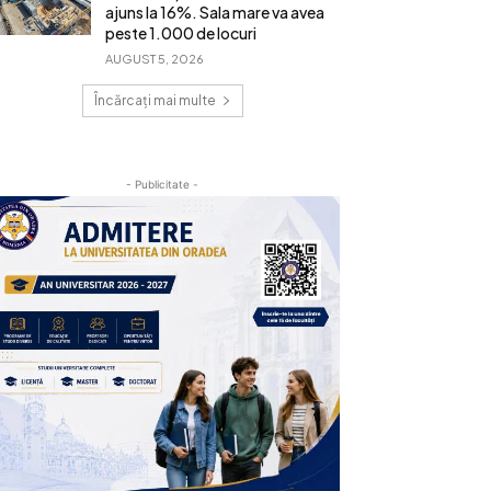
ajuns la 16%. Sala mare va avea
peste 1.000 de locuri
AUGUST 5, 2026
Încărcați mai multe
- Publicitate -