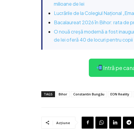
milioane de lei
Lucrările de la Colegiul Național „Em
Bacalaureat 2026 în Bihor: rata de 
O nouă creșă modernă a fost inaugura
de lei oferă 40 de locuri pentru copii
Intră pe can
TAGS
Bihor
Constantin Bungău
EON Reality
Acțiune