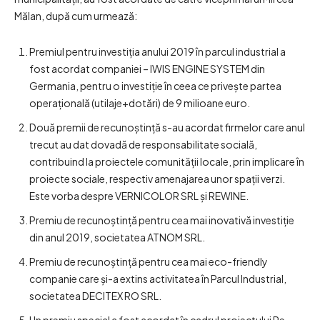
Mălan, după cum urmează:
Premiul pentru investiția anului 2019 în parcul industrial a
fost acordat companiei – IWIS ENGINE SYSTEM din
Germania, pentru o investiție în ceea ce privește partea
operațională (utilaje+dotări) de 9 milioane euro.
Două premii de recunoștință s-au acordat firmelor care anul
trecut au dat dovadă de responsabilitate socială,
contribuind la proiectele comunității locale, prin implicare în
proiecte sociale, respectiv amenajarea unor spații verzi.
Este vorba despre VERNICOLOR SRL și REWINE.
Premiu de recunoștință pentru cea mai inovativă investiție
din anul 2019, societatea ATNOM SRL.
Premiu de recunoștință pentru cea mai eco-friendly
companie care și-a extins activitatea în Parcul Industrial,
societatea DECITEX RO SRL.