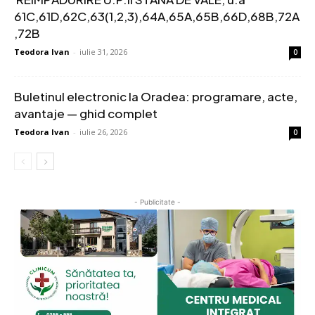
61C,61D,62C,63(1,2,3),64A,65A,65B,66D,68B,72A
,72B
Teodora Ivan
-
iulie 31, 2026
0
Buletinul electronic la Oradea: programare, acte,
avantaje — ghid complet
Teodora Ivan
-
iulie 26, 2026
0
- Publicitate -