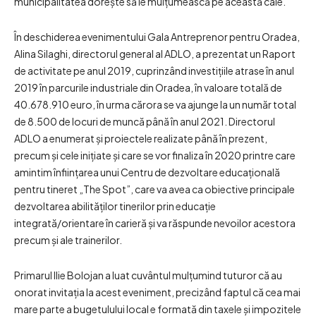
municipalitatea dorește să le mulțumească pe această cale.
În deschiderea evenimentului Gala Antreprenor pentru Oradea,
Alina Silaghi, directorul general al ADLO, a prezentat un Raport
de activitate pe anul 2019, cuprinzând investițiile atrase în anul
2019 în parcurile industriale din Oradea, în valoare totală de
40.678.910 euro, în urma cărora se va ajunge la un număr total
de 8.500 de locuri de muncă până în anul 2021. Directorul
ADLO a enumerat și proiectele realizate până în prezent,
precum și cele inițiate și care se vor finaliza în 2020 printre care
amintim înființarea unui Centru de dezvoltare educațională
pentru tineret „The Spot”, care va avea ca obiective principale
dezvoltarea abilităților tinerilor prin educație
integrată/orientare în carieră și va răspunde nevoilor acestora
precum și ale trainerilor.
Primarul Ilie Bolojan a luat cuvântul mulțumind tuturor că au
onorat invitația la acest eveniment, precizând faptul că cea mai
mare parte a bugetulului local e formată din taxele și impozitele