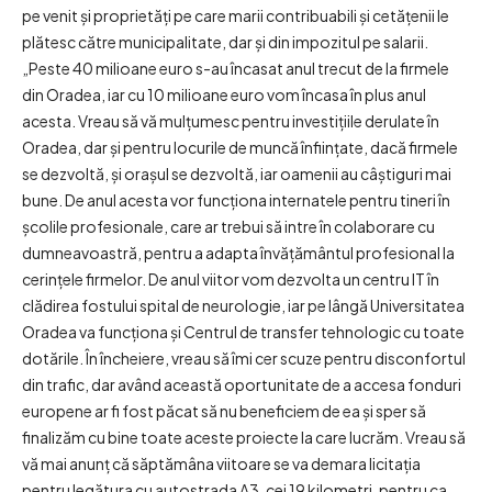
pe venit și proprietăți pe care marii contribuabili și cetățenii le
plătesc către municipalitate, dar și din impozitul pe salarii.
„Peste 40 milioane euro s-au încasat anul trecut de la firmele
din Oradea, iar cu 10 milioane euro vom încasa în plus anul
acesta. Vreau să vă mulțumesc pentru investițiile derulate în
Oradea, dar și pentru locurile de muncă înființate, dacă firmele
se dezvoltă, și orașul se dezvoltă, iar oamenii au câștiguri mai
bune. De anul acesta vor funcționa internatele pentru tineri în
școlile profesionale, care ar trebui să intre în colaborare cu
dumneavoastră, pentru a adapta învățământul profesional la
cerințele firmelor. De anul viitor vom dezvolta un centru IT în
clădirea fostului spital de neurologie, iar pe lângă Universitatea
Oradea va funcționa și Centrul de transfer tehnologic cu toate
dotările. În încheiere, vreau să îmi cer scuze pentru disconfortul
din trafic, dar având această oportunitate de a accesa fonduri
europene ar fi fost păcat să nu beneficiem de ea și sper să
finalizăm cu bine toate aceste proiecte la care lucrăm. Vreau să
vă mai anunț că săptămâna viitoare se va demara licitația
pentru legătura cu autostrada A3, cei 19 kilometri, pentru ca