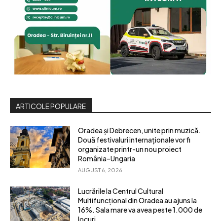
ARTICOLE POPULARE
Oradea și Debrecen, unite prin muzică.
Două festivaluri internaționale vor fi
organizate printr-un nou proiect
România–Ungaria
AUGUST 6, 2026
Lucrările la Centrul Cultural
Multifuncțional din Oradea au ajuns la
16%. Sala mare va avea peste 1.000 de
locuri