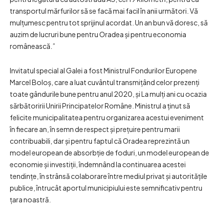
transportul mărfurilor să se facă mai facil în anii următori. Vă
mulțumesc pentru tot sprijinul acordat. Un an bun vă doresc, să
auzim de lucruri bune pentru Oradea și pentru economia
românească.”
Invitatul special al Galei a fost Ministrul Fondurilor Europene
Marcel Boloș, care a luat cuvântul transmițând celor prezenți
toate gândurile bune pentru anul 2020, și La mulți ani cu ocazia
sărbătoririi Unirii Principatelor Române. Ministrul a ținut să
felicite municipalitatea pentru organizarea acestui eveniment
în fiecare an, în semn de respect și prețuire pentru marii
contribuabili, dar și pentru faptul că Oradea reprezintă un
model european de absorbție de foduri, un model european de
economie și investiții, îndemnând la continuarea acestei
tendințe, în strânsă colaborare între mediul privat și autoritățile
publice, întrucât aportul municipiului este semnificativ pentru
țara noastră.