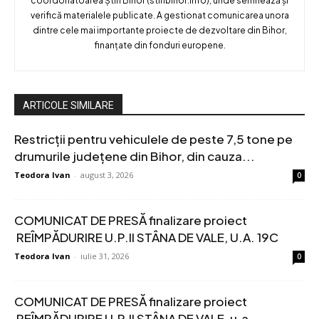
coordonatoarea Știri Bihor (stiribihor.info), unde semnează și
verifică materialele publicate. A gestionat comunicarea unora
dintre cele mai importante proiecte de dezvoltare din Bihor,
finanțate din fonduri europene.
ARTICOLE SIMILARE
Restricții pentru vehiculele de peste 7,5 tone pe
drumurile județene din Bihor, din cauza...
Teodora Ivan
-
august 3, 2026
0
COMUNICAT DE PRESĂ finalizare proiect
REÎMPĂDURIRE U.P.II STÂNA DE VALE, U.A. 19C
Teodora Ivan
-
iulie 31, 2026
0
COMUNICAT DE PRESĂ finalizare proiect
REÎMPĂDURIRE U.P.II STÂNA DE VALE, u.a