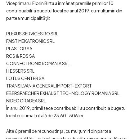
Viceprimarul Florin Birta a înmânat premiile primilor 10
contribuabili la bugetul local pe anul 2019, cu mulțumiri din
partea municipalității:
PLEXUS SERVICES RO SRL
FAIST MEKATRONIC SRL
PLASTOR SA
RCS & RDS SA
CONNECTRONIX ROMANIA SRL
H ESSERS SRL
LOTUS CENTER SA
TRANSILVANIA GENERAL IMPORT-EXPORT
EBERSPAECHER EXHAUST TECHNOLOGY ROMANIA SRL
NIDEC ORADEA SRL
În anul 2019, primii zece contribuabili au contribuit la bugetul
local cu suma totală de 23.601.806 lei.
Alte 6 premii de recunoștință, cu mulțumiri din partea
municipalității, au fost acordate de către viceprimarul Mircea