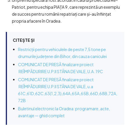
Un premiu special a fost acordat în cadrul proiectului Re-
Patriot, pentru echipa PIAȚA 9, care reprezintă un exemplu
de succes pentru românii repatriați care și-au înființat
propria afacere în Oradea.
CITEȘTE ȘI
Restricții pentru vehiculele de peste 7,5 tone pe
drumurile județene din Bihor, din cauza caniculei
COMUNICAT DE PRESĂ finalizare proiect
REÎMPĂDURIRE U.P.II STÂNA DE VALE, U.A. 19C
COMUNICAT DE PRESĂ finalizare proiect
REÎMPĂDURIRE U.P.II STÂNA DE VALE, u.a
61C,61D,62C,63(1,2,3),64A,65A,65B,66D,68B,72A,
72B
Buletinul electronic la Oradea: programare, acte,
avantaje — ghid complet