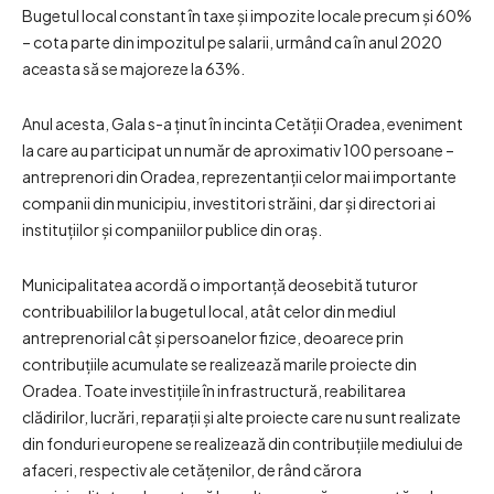
Bugetul local constant în taxe și impozite locale precum și 60%
– cota parte din impozitul pe salarii, urmând ca în anul 2020
aceasta să se majoreze la 63%.
Anul acesta, Gala s-a ținut în incinta Cetății Oradea, eveniment
la care au participat un număr de aproximativ 100 persoane –
antreprenori din Oradea, reprezentanții celor mai importante
companii din municipiu, investitori străini, dar și directori ai
instituțiilor și companiilor publice din oraș.
Municipalitatea acordă o importanță deosebită tuturor
contribuabililor la bugetul local, atât celor din mediul
antreprenorial cât și persoanelor fizice, deoarece prin
contribuțiile acumulate se realizează marile proiecte din
Oradea. Toate investițiile în infrastructură, reabilitarea
clădirilor, lucrări, reparații și alte proiecte care nu sunt realizate
din fonduri europene se realizează din contribuțiile mediului de
afaceri, respectiv ale cetățenilor, de rând cărora