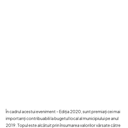
În cadrul acestui eveniment – Ediția 2020, sunt premiaţi cei mai
importanți contribuabili la bugetul local al municipiului pe anul
2019. Topul este alcătuit prin însumarea valorilor vărsate către