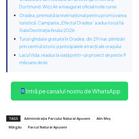
Dortmund. Wizz Air a inaugurat oficial noile curse
Oradea, premiată la nivel național pentru promovarea
turistică. Campania „Efectul Oradea” a adus locul I la
Gala Destinația Anului 2026
Tururi ghidate gratuite în Oradea, din 29 mai: plimbări
prin centrul istoric și principalele atracții ale orașului
Lacul Vida, readus la viață printr-un proiect de peste 9
milioane de lei
Intră pe canalul nostru de WhatsApp
TAGS
Administrația Parcului Natural Apuseni
Alin Moș
Mărgău
Parcul Natural Apuseni