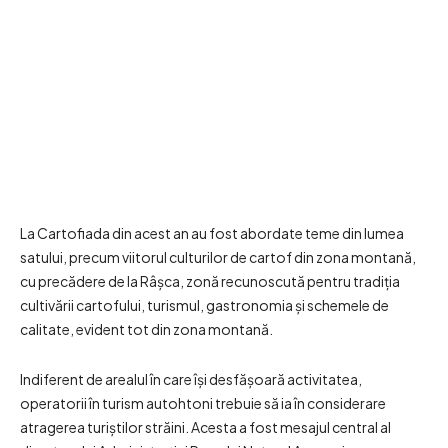
La Cartofiada din acest an au fost abordate teme din lumea
satului, precum viitorul culturilor de cartof din zona montană,
cu precădere de la Râșca, zonă recunoscută pentru tradiția
cultivării cartofului, turismul, gastronomia și schemele de
calitate, evident tot din zona montană.
Indiferent de arealul în care își desfășoară activitatea,
operatorii în turism autohtoni trebuie să ia în considerare
atragerea turiștilor străini. Acesta a fost mesajul central al