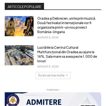
ARTICOLE POPULARE
Oradea și Debrecen, unite prin muzică.
Două festivaluri internaționale vor fi
organizate printr-un nou proiect
România–Ungaria
AUGUST 6, 2026
Lucrările la Centrul Cultural
Multifuncțional din Oradea au ajuns la
16%. Sala mare va avea peste 1.000 de
locuri
AUGUST 5, 2026
Încărcați mai multe
- Publicitate -