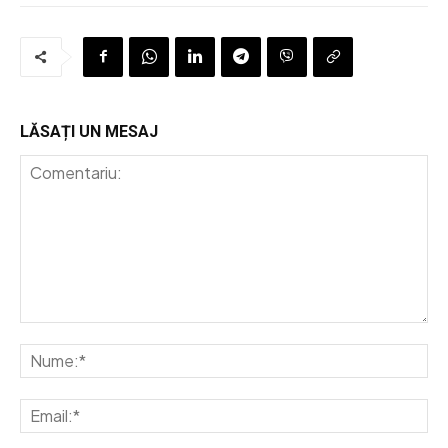
LĂSAȚI UN MESAJ
Comentariu:
Nu
Em