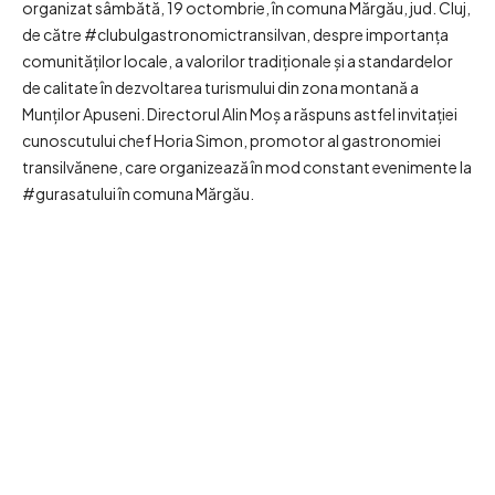
organizat sâmbătă, 19 octombrie, în comuna Mărgău, jud. Cluj,
de către #clubulgastronomictransilvan, despre importanța
comunităților locale, a valorilor tradiționale și a standardelor
de calitate în dezvoltarea turismului din zona montană a
Munților Apuseni. Directorul Alin Moș a răspuns astfel invitației
cunoscutului chef Horia Simon, promotor al gastronomiei
transilvănene, care organizează în mod constant evenimente la
#gurasatului în comuna Mărgău.