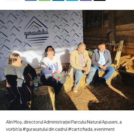
Alin Moș, directorul Administrației Parcului Natural Apuseni, a
vorbit la #gurasatului din cadrul #cartofiada, eveniment