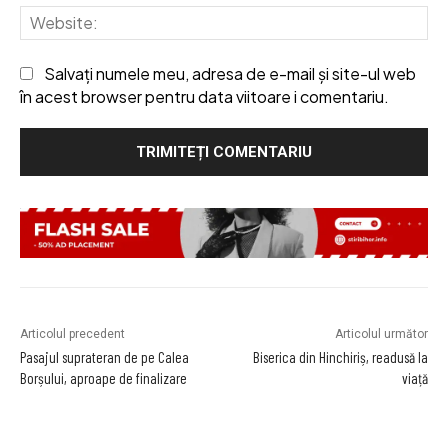
We
Salvați numele meu, adresa de e-mail și site-ul web
în acest browser pentru data viitoare i comentariu.
Articolul precedent
Articolul următor
Pasajul suprateran de pe Calea
Biserica din Hinchiriș, readusă la
Borșului, aproape de finalizare
viață