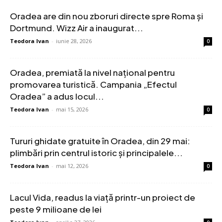
Oradea are din nou zboruri directe spre Roma și
Dortmund. Wizz Air a inaugurat...
Teodora Ivan
-
iunie 28, 2026
0
Oradea, premiată la nivel național pentru
promovarea turistică. Campania „Efectul
Oradea” a adus locul...
Teodora Ivan
-
mai 15, 2026
0
Tururi ghidate gratuite în Oradea, din 29 mai:
plimbări prin centrul istoric și principalele...
Teodora Ivan
-
mai 12, 2026
0
Lacul Vida, readus la viață printr-un proiect de
peste 9 milioane de lei