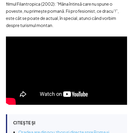
filmul Filantropica (2002): ”Mâna întinsă care nu spune o
poveste, nu primește pomană. Fii profesionist, ce dracu’!”,
este cât se poate de actual, în special, atunci când vorbim
despre turismul montan.
CITEȘTE ȘI
Oradea are din nou zboruri directe spre Roma și