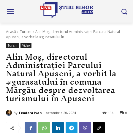
Acasă
Turism
Alin Moș, directorul Administrației Parcului Natural
Apuseni, a vorbit la #gurasatului în...
Turism
Video
Alin Moș, directorul
Administrației Parcului
Natural Apuseni, a vorbit la
#gurasatului în comuna
Mărgău despre dezvoltarea
turismului în Apuseni
By
Teodora Ivan
octombrie 20, 2024
114
0