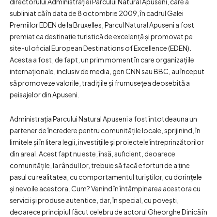
directorului Administrației Parcului Natural Apuseni, care a
subliniat că în data de 8 octombrie 2009, în cadrul Galei
Premiilor EDEN de la Bruxelles, Parcul Natural Apuseni a fost
premiat ca destinație turistică de excelență și promovat pe
site-ul oficial European Destinations of Excellence (EDEN).
Acesta a fost, de fapt, un prim moment în care organizațiile
internaționale, inclusiv de media, gen CNN sau BBC, au început
să promoveze valorile, tradițiile și frumusețea deosebită a
peisajelor din Apuseni.
Administrația Parcului Natural Apuseni a fost întotdeauna un
partener de încredere pentru comunitățile locale, sprijinind, în
limitele și în litera legii, investițiile și proiectele întreprinzătorilor
din areal. Acest fapt nu este, însă, suficient, deoarece
comunitățile, la rândul lor, trebuie să facă eforturi de a ține
pasul cu realitatea, cu comportamentul turiștilor, cu dorințele
și nevoile acestora. Cum? Venind în întâmpinarea acestora cu
servicii și produse autentice, dar, în special, cu povești,
deoarece principiul făcut celebru de actorul Gheorghe Dinică în