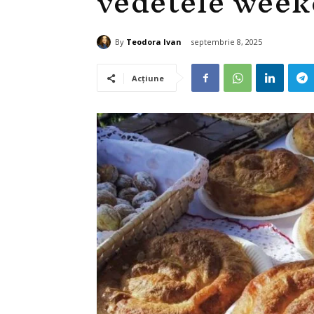
vedetele week
By
Teodora Ivan
septembrie 8, 2025
Acțiune