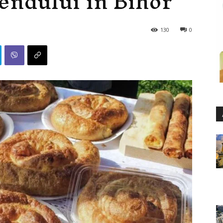
endului în Bihor
130
0