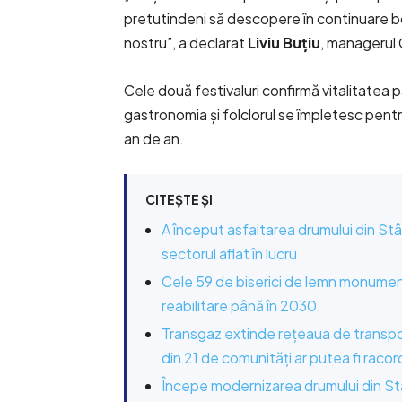
pretutindeni să descopere în continuare bogă
nostru”, a declarat
Liviu Buțiu
, managerul C
Cele două festivaluri confirmă vitalitatea pa
gastronomia și folclorul se împletesc pent
an de an.
CITEȘTE ȘI
A început asfaltarea drumului din Stâ
sectorul aflat în lucru
Cele 59 de biserici de lemn monument 
reabilitare până în 2030
Transgaz extinde rețeaua de transpo
din 21 de comunități ar putea fi raco
Începe modernizarea drumului din Sta