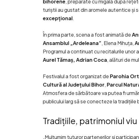
bihorene
, preparate cu migală după rețete
turiștii au gustat din aromele autentice și
excepțional
.
În prima parte, scena a fost animată de
An
Ansamblul „Ardeleana”
, Elena Mihuța,
A
Programul a continuat cu recitalurile unor a
Aurel Tămaș, Adrian Coca
, alături de mulț
Festivalul a fost organizat de
Parohia Ort
Cultură al Județului Bihor
,
Parcul Natur
Atmosfera de sărbătoare va putea fi urmări
publicului larg să se conecteze la tradițiile
Tradițiile, patrimoniul viu
„Mulțumim tuturor partenerilor și participanți