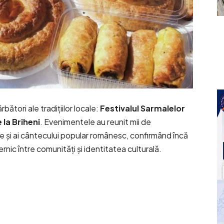
bători ale tradițiilor locale:
Festivalul Sarmalelor
 la Briheni
. Evenimentele au reunit mii de
nale și ai cântecului popular românesc, confirmând încă
nic între comunități și identitatea culturală.