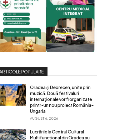
ARTICOLE POPULARE
Oradea și Debrecen, unite prin
muzică. Două festivaluri
internaționale vor fi organizate
printr-un nou proiect România–
Ungaria
AUGUST 6, 2026
Lucrările la Centrul Cultural
Multifuncțional din Oradea au