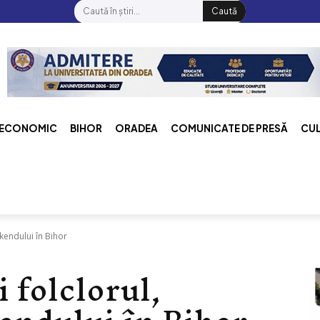
Caută
ECONOMIC
BIHOR
ORADEA
COMUNICATE DE PRESĂ
CU
kendului în Bihor
 folclorul,