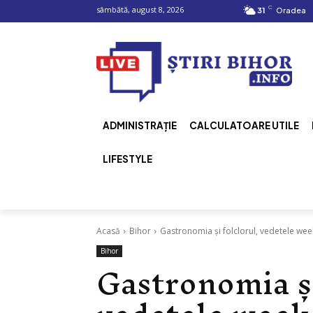
C
sâmbătă, august 8, 2026
31
Oradea
ADMINISTRAȚIE
CALCULATOARE UTILE
LIFESTYLE
Acasă
Bihor
Gastronomia și folclorul, vedetele wee
Bihor
Gastronomia și