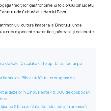
ția tradițiilor, gastronomiei și folclorului din județul
entrului de Cultură al Județului Bihor.
trimoniului cultural imaterial al Bihorului, unde
ru a crea experiențe autentice, păstrate și celebrate
na de Vale. Circulația este oprită temporar pe
istoric din Bihor intră într-un program de
rt al gazelor în Bihor. Peste 48.000 de gospodării
rdate
țiunea Stâna de Vale. Se folosește, în premieră,