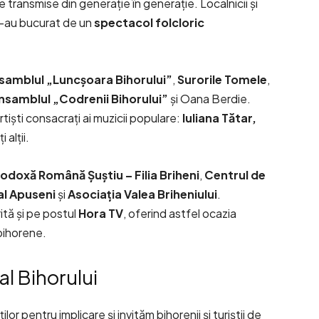
 transmise din generație în generație. Localnicii și
 s-au bucurat de un
spectacol folcloric
samblul „Luncșoara Bihorului”
,
Surorile Tomele
,
nsamblul „Codrenii Bihorului”
și Oana Berdie.
rtiști consacrați ai muzicii populare:
Iuliana Tătar,
i alții.
odoxă Română Șuștiu – Filia Briheni
,
Centrul de
al Apuseni
și
Asociația Valea Briheniului
.
tă și pe postul
Hora TV
, oferind astfel ocazia
 bihorene.
 al Bihorului
lor pentru implicare și invităm bihorenii și turiștii de