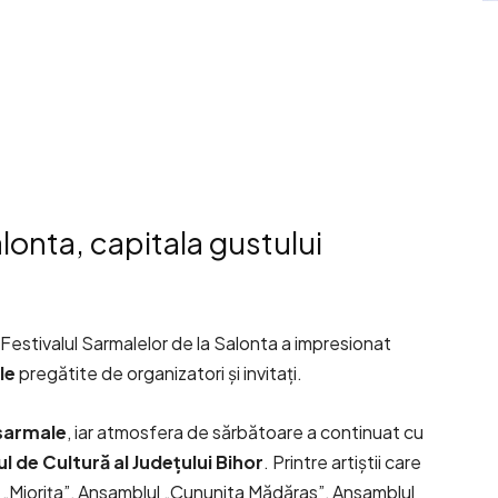
alonta, capitala gustului
, Festivalul Sarmalelor de la Salonta a impresionat
le
pregătite de organizatori și invitați.
 sarmale
, iar atmosfera de sărbătoare a continuat cu
l de Cultură al Județului Bihor
. Printre artiștii care
„Miorița”, Ansamblul „Cununita Mădăras”, Ansamblul