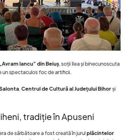
„Avram Iancu” din Beiuș
, soții Ilea și binecunoscuta
de un spectaculos foc de artificii.
 Salonta
,
Centrul de Cultură al Județului Bihor
și
riheni, tradiție în Apuseni
ra de sărbătoare a fost creată în jurul
plăcintelor