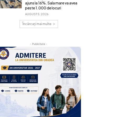
ajuns la 16%. Sala mare va avea
peste 1.000 de locuri
AUGUST 5, 2026
Încărcați mai multe
- Publicitate -