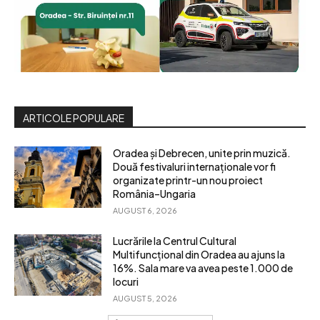
ARTICOLE POPULARE
Oradea și Debrecen, unite prin muzică.
Două festivaluri internaționale vor fi
organizate printr-un nou proiect
România–Ungaria
AUGUST 6, 2026
Lucrările la Centrul Cultural
Multifuncțional din Oradea au ajuns la
16%. Sala mare va avea peste 1.000 de
locuri
AUGUST 5, 2026