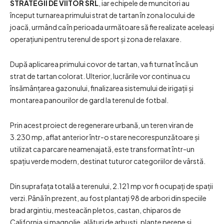
STRATEGII DE VIITOR SRL
, iar echipele de muncitori au
început turnarea primului strat de tartan în zona locului de
joacă, urmând ca în perioada următoare să fie realizate aceleași
operațiuni pentru terenul de sport și zona de relaxare.
După aplicarea primului covor de tartan, va fi turnat încă un
strat de tartan colorat. Ulterior, lucrările vor continua cu
însămânțarea gazonului, finalizarea sistemului de irigații și
montarea panourilor de gard la terenul de fotbal.
Prin acest proiect de regenerare urbană, un teren viran de
3.230 mp, aflat anterior într-o stare necorespunzătoare și
utilizat ca parcare neamenajată, este transformat într-un
spațiu verde modern, destinat tuturor categoriilor de vârstă.
Din suprafața totală a terenului, 2.121 mp vor fi ocupați de spații
verzi. Până în prezent, au fost plantați 98 de arbori din speciile
brad argintiu, mesteacăn pletos, castan, chiparos de
California și magnolie, alături de arbuști, plante perene și