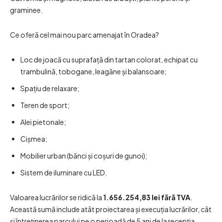
graminee.
Ce oferă cel mai nou parc amenajat în Oradea?
Loc de joacă cu suprafață din tartan colorat, echipat cu
trambulină, tobogane, leagăne și balansoare;
Spațiu de relaxare;
Teren de sport;
Alei pietonale;
Cișmea;
Mobilier urban (bănci și coșuri de gunoi);
Sistem de iluminare cu LED.
Valoarea lucrărilor se ridică la
1.656.254,83 lei fără TVA
.
Această sumă include atât proiectarea și execuția lucrărilor, cât
și întreținerea parcului pe o perioadă de 5 ani de la recepția