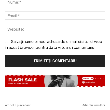
Nu
Em
We
Salvați numele meu, adresa de e-mail și site-ul web
în acest browser pentru data viitoare i comentariu.
Articolul precedent
Articolul următor