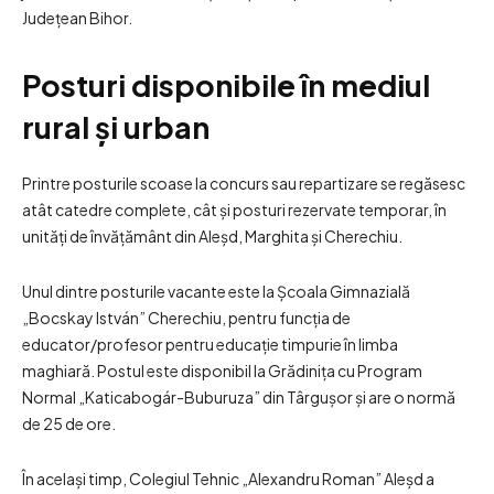
Județean Bihor.
Posturi disponibile în mediul
rural și urban
Printre posturile scoase la concurs sau repartizare se regăsesc
atât catedre complete, cât și posturi rezervate temporar, în
unități de învățământ din Aleșd, Marghita și Cherechiu.
Unul dintre posturile vacante este la Școala Gimnazială
„Bocskay István” Cherechiu, pentru funcția de
educator/profesor pentru educație timpurie în limba
maghiară. Postul este disponibil la Grădinița cu Program
Normal „Katicabogár-Buburuza” din Târgușor și are o normă
de 25 de ore.
În același timp, Colegiul Tehnic „Alexandru Roman” Aleșd a