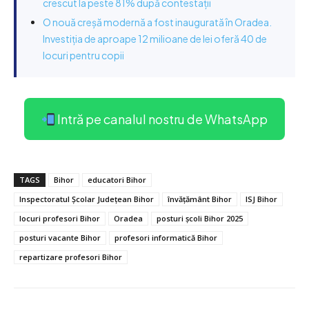
crescut la peste 81% după contestații
O nouă creșă modernă a fost inaugurată în Oradea.
Investiția de aproape 12 milioane de lei oferă 40 de
locuri pentru copii
Intră pe canalul nostru de WhatsApp
TAGS
Bihor
educatori Bihor
Inspectoratul Școlar Județean Bihor
învățământ Bihor
ISJ Bihor
locuri profesori Bihor
Oradea
posturi școli Bihor 2025
posturi vacante Bihor
profesori informatică Bihor
repartizare profesori Bihor