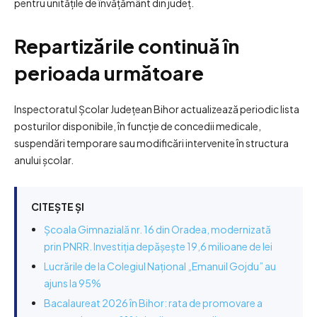
pentru unitățile de învățământ din județ.
Repartizările continuă în
perioada următoare
Inspectoratul Școlar Județean Bihor actualizează periodic lista
posturilor disponibile, în funcție de concedii medicale,
suspendări temporare sau modificări intervenite în structura
anului școlar.
CITEȘTE ȘI
Școala Gimnazială nr. 16 din Oradea, modernizată
prin PNRR. Investiția depășește 19,6 milioane de lei
Lucrările de la Colegiul Național „Emanuil Gojdu” au
ajuns la 95%
Bacalaureat 2026 în Bihor: rata de promovare a