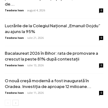
de...
Teodora Ivan
-
august 4, 2026
0
Lucrările de la Colegiul Național „Emanuil Gojdu”
au ajuns la 95%
Teodora Ivan
-
iulie 21, 2026
0
Bacalaureat 2026 în Bihor: rata de promovare a
crescut la peste 81% după contestații
Teodora Ivan
-
iulie 13, 2026
0
O nouă creșă modernă a fost inaugurată în
Oradea. Investiția de aproape 12 milioane...
Teodora Ivan
-
iulie 11, 2026
0