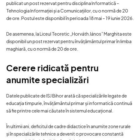
publicat un post rezervat pentru disciplina Informatică –
Tehnologia Informației și a Comunicațiilor, cu o normă de 20
de ore. Postul este disponibil în perioada 18 mai – 19 iunie 2026.
De asemenea, la Liceul Teoretic „Horváth János” Marghita este
disponibil un post rezervat pentru învățământul primar în limba
maghiară, cu o normă de 20 de ore.
Cerere ridicată pentru
anumite specializări
Datele publicate de ISJ Bihor arată că specializările legate de
educația timpurie, învățământul primar și informatică continuă
să fie printre cele mai căutate în sistemul educațional.
În ultimii ani, deficitul de cadre didactice în anumite zone rurale
și în specializările tehnice a devenit o provocare constantă