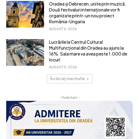
Oradea și Debrecen, unite prin muzică.
Două festivaluri internaționale vor fi
organizate printr-un nou proiect
România–Ungaria
AUGUST 6, 2026
Lucrările la Centrul Cultural
Multifuncțional din Oradea au ajuns la
16%. Sala mare va avea peste 1.000 de
locuri
AUGUST 5, 2026
Încărcați mai multe
- Publicitate -