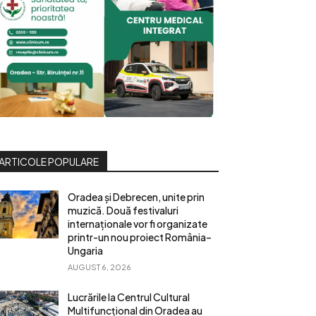
ARTICOLE POPULARE
Oradea și Debrecen, unite prin
muzică. Două festivaluri
internaționale vor fi organizate
printr-un nou proiect România–
Ungaria
AUGUST 6, 2026
Lucrările la Centrul Cultural
Multifuncțional din Oradea au