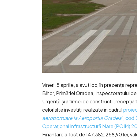
Vineri, 5 aprilie, a avut loc, în prezența r
Bihor, Primăriei Oradea, Inspectoratului de 
Urgență și a firmei de construcții, recepția f
celorlalte investiții realizate în cadrul
proiec
aeroportuare la Aeroportul Oradea
”, cod
Operațional Infrastructură Mare (POIM) 
Finanțare a fost de 147.382.258,90 lei, valo