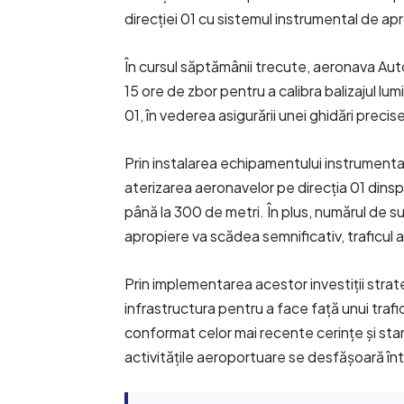
direcției 01 cu sistemul instrumental de apr
În cursul săptămânii trecute, aeronava Aut
15 ore de zbor pentru a calibra balizajul lum
01, în vederea asigurării unei ghidări precise
Prin instalarea echipamentului instrumental 
aterizarea aeronavelor pe direcția 01 dinspre
până la 300 de metri. În plus, numărul de s
apropiere va scădea semnificativ, traficul a
Prin implementarea acestor investiții stra
infrastructura pentru a face față unui trafic
conformat celor mai recente cerințe și stan
activitățile aeroportuare se desfășoară în