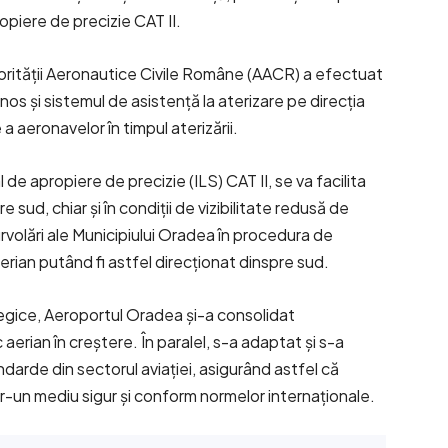
opiere de precizie CAT II.
orității Aeronautice Civile Române (AACR) a efectuat
inos și sistemul de asistență la aterizare pe direcția
 a aeronavelor în timpul aterizării.
de apropiere de precizie (ILS) CAT II, se va facilita
 sud, chiar și în condiții de vizibilitate redusă de
urvolări ale Municipiului Oradea în procedura de
erian putând fi astfel direcționat dinspre sud.
tegice, Aeroportul Oradea și-a consolidat
 aerian în creștere. În paralel, s-a adaptat și s-a
darde din sectorul aviației, asigurând astfel că
tr-un mediu sigur și conform normelor internaționale.