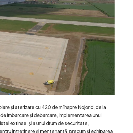
lare și aterizare cu 420 de m înspre Nojorid, de la
i de îmbarcare și debarcare, implementarea unui
stei extinse, și a unui drum de securitate,
ntru întreținere și mentenanță, precum și echiparea