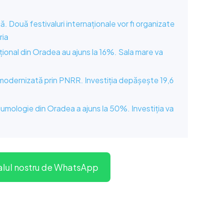
. Două festivaluri internaționale vor fi organizate
ria
cțional din Oradea au ajuns la 16%. Sala mare va
 modernizată prin PNRR. Investiția depășește 19,6
eumologie din Oradea a ajuns la 50%. Investiția va
alul nostru de WhatsApp