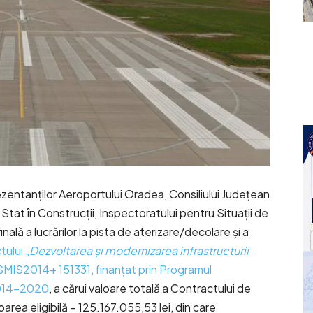
eprezentanților Aeroportului Oradea, Consiliului Județean
Stat în Construcții, Inspectoratului pentru Situații de
inală a lucrărilor la pista de aterizare/decolare și a
tului „
Dezvoltarea și modernizarea infrastructurii
 SMIS2014+ 151331, finanțat prin Programul
2014-2020
, a cărui valoare totală a Contractului de
area eligibilă – 125.167.055,53 lei, din care