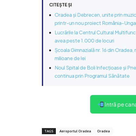
CITEȘTE ȘI
Oradea și Debrecen, unite prin muzică
printr-un nou proiect România–Unga
Lucrările la Centrul Cultural Multifun
avea peste 1.000 de locuri
Școala Gimnazială nr. 16 din Oradea,
milioane de lei
Noul Spital de Boli Infecțioase și Pn
continua prin Programul Sănătate
Intră pe can
TAGS
Aeroportul Oradea
Oradea