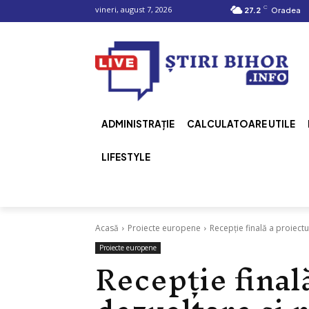
C
vineri, august 7, 2026
27.2
Oradea
ADMINISTRAȚIE
CALCULATOARE UTILE
LIFESTYLE
Acasă
Proiecte europene
Recepție finală a proiectu
Proiecte europene
Recepție final