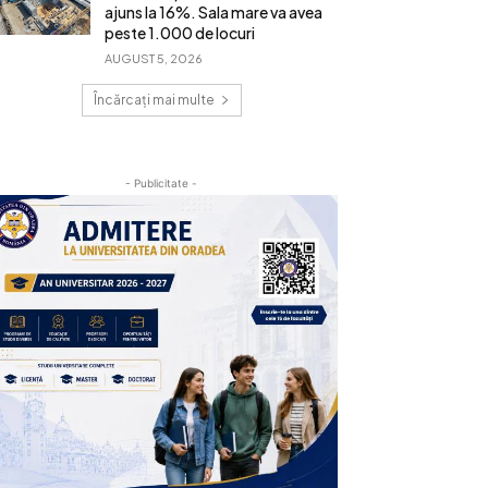
ajuns la 16%. Sala mare va avea
peste 1.000 de locuri
AUGUST 5, 2026
Încărcați mai multe
- Publicitate -