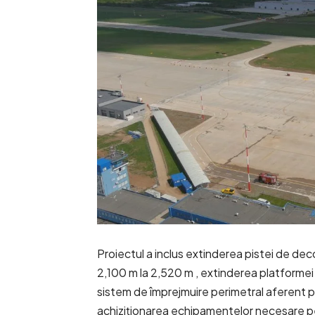
Proiectul a inclus extinderea pistei de deco
2,100 m la 2,520 m , extinderea platforme
sistem de împrejmuire perimetral aferent pi
achiziționarea echipamentelor necesare pe