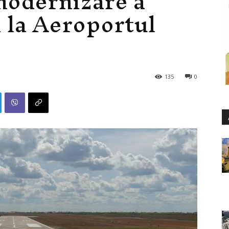
modernizare a
i la Aeroportul
135
0