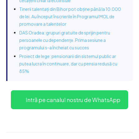
cetățeni chiar la ecoinsule
Tinerii talentați din Bihor pot obține până la 10.000
de lei. Au început înscrierile în Programul MOL de
promovare a talentelor
DAS Oradea: grupuri gratuite de sprijin pentru
persoanele cu dependențe. Prima sesiune a
programului s-a încheiat cu succes
Proiect de lege: pensionarii din sistemul public ar
putea lucra în continuare, dar cu pensia redusă cu
85%
Intră pe canalul nostru de WhatsApp