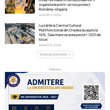
organizate printr-un nou proiect
România–Ungaria
AUGUST 6, 2026
Lucrările la Centrul Cultural
Multifuncțional din Oradea au ajuns la
16%. Sala mare va avea peste 1.000 de
locuri
AUGUST 5, 2026
Încărcați mai multe
- Publicitate -