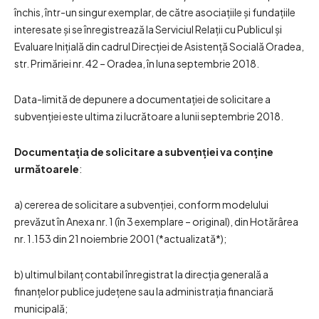
închis, într-un singur exemplar, de către asociaţiile şi fundaţiile
interesate şi se înregistrează la Serviciul Relaţii cu Publicul şi
Evaluare Iniţială din cadrul Direcţiei de Asistenţă Socială Oradea,
str. Primăriei nr. 42 – Oradea, în luna septembrie 2018.
Data-limită de depunere a documentaţiei de solicitare a
subvenţiei este ultima zi lucrătoare a lunii septembrie 2018.
Documentaţia de solicitare a subvenţiei va conţine
următoarele
:
a) cererea de solicitare a subvenţiei, conform modelului
prevăzut în Anexa nr. 1 (în 3 exemplare – original), din Hotărârea
nr. 1.153 din 21 noiembrie 2001 (*actualizată*);
b) ultimul bilanţ contabil înregistrat la direcţia generală a
finanţelor publice judeţene sau la administraţia financiară
municipală;