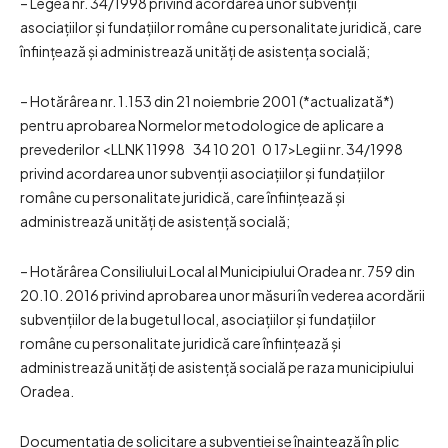
– Legea nr. 34/1998 privind acordarea unor subvenţii
asociaţiilor şi fundaţiilor române cu personalitate juridică, care
înfiinţează şi administrează unităţi de asistenţa socială;
– Hotărârea nr. 1.153 din 21 noiembrie 2001 (*actualizată*)
pentru aprobarea Normelor metodologice de aplicare a
prevederilor <LLNK 11998 34 10 201 0 17>Legii nr. 34/1998
privind acordarea unor subvenţii asociaţiilor şi fundaţiilor
române cu personalitate juridică, care înfiinţează şi
administrează unităţi de asistenţă socială;
– Hotărârea Consiliului Local al Municipiului Oradea nr. 759 din
20.10. 2016 privind aprobarea unor măsuri în vederea acordării
subvenţiilor de la bugetul local, asociaţiilor şi fundaţiilor
române cu personalitate juridică care înfiinţează şi
administrează unităţi de asistenţă socială pe raza municipiului
Oradea.
Documentaţia de solicitare a subvenţiei se înaintează în plic