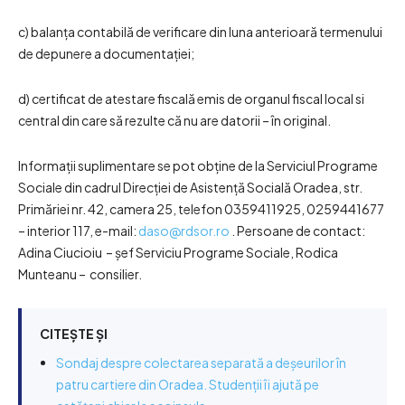
c) balanţa contabilă de verificare din luna anterioară termenului
de depunere a documentaţiei;
d) certificat de atestare fiscală emis de organul fiscal local si
central din care să rezulte că nu are datorii – în original.
Informaţii suplimentare se pot obţine de la Serviciul Programe
Sociale din cadrul Direcţiei de Asistenţă Socială Oradea, str.
Primăriei nr. 42, camera 25, telefon 0359411925, 0259441677
– interior 117, e-mail:
daso@rdsor.ro
. Persoane de contact:
Adina Ciucioiu – șef Serviciu Programe Sociale, Rodica
Munteanu – consilier.
CITEȘTE ȘI
Sondaj despre colectarea separată a deșeurilor în
patru cartiere din Oradea. Studenții îi ajută pe