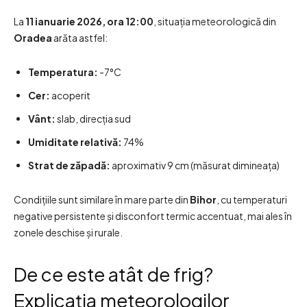
La
11 ianuarie 2026, ora 12:00
, situația meteorologică din
Oradea
arăta astfel:
Temperatura:
-7°C
Cer:
acoperit
Vânt:
slab, direcția sud
Umiditate relativă:
74%
Strat de zăpadă:
aproximativ 9 cm (măsurat dimineața)
Condițiile sunt similare în mare parte din
Bihor
, cu temperaturi
negative persistente și disconfort termic accentuat, mai ales în
zonele deschise și rurale.
De ce este atât de frig?
Explicația meteorologilor