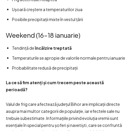
Ușoară creștere a temperaturilor ziua
Posibile precipitații mixte în vestul țării
Weekend (16–18 ianuarie)
Tendință de
încălzire treptată
Temperaturile se apropie de valorile normale pentru ianuarie
Probabilitate redusă de precipitații
La ce să fim atenți și cum trecem peste această
perioadă?
Valul de frig care afectează județul Bihor are implicații directe
asupra mai multor categorii de populație, iar efectele sale nu
trebuie subestimate. Informațiile privind evoluția vremii sunt
esențiale în special pentru șoferi și navetiști, care se confruntă