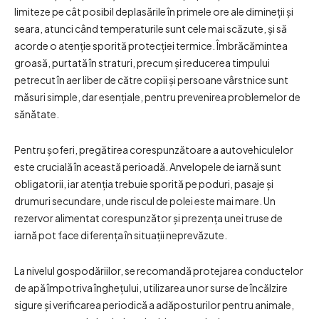
limiteze pe cât posibil deplasările în primele ore ale dimineții și
seara, atunci când temperaturile sunt cele mai scăzute, și să
acorde o atenție sporită protecției termice. Îmbrăcămintea
groasă, purtată în straturi, precum și reducerea timpului
petrecut în aer liber de către copii și persoane vârstnice sunt
măsuri simple, dar esențiale, pentru prevenirea problemelor de
sănătate.
Pentru șoferi, pregătirea corespunzătoare a autovehiculelor
este crucială în această perioadă. Anvelopele de iarnă sunt
obligatorii, iar atenția trebuie sporită pe poduri, pasaje și
drumuri secundare, unde riscul de polei este mai mare. Un
rezervor alimentat corespunzător și prezența unei truse de
iarnă pot face diferența în situații neprevăzute.
La nivelul gospodăriilor, se recomandă protejarea conductelor
de apă împotriva înghețului, utilizarea unor surse de încălzire
sigure și verificarea periodică a adăposturilor pentru animale,