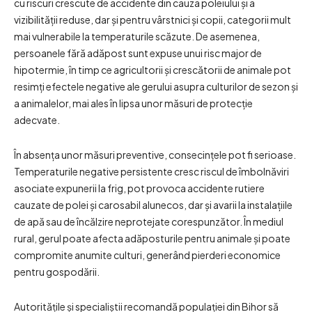
cu riscuri crescute de accidente din cauza poleiului și a
vizibilității reduse, dar și pentru vârstnici și copii, categorii mult
mai vulnerabile la temperaturile scăzute. De asemenea,
persoanele fără adăpost sunt expuse unui risc major de
hipotermie, în timp ce agricultorii și crescătorii de animale pot
resimți efectele negative ale gerului asupra culturilor de sezon și
a animalelor, mai ales în lipsa unor măsuri de protecție
adecvate.
În absența unor măsuri preventive, consecințele pot fi serioase.
Temperaturile negative persistente cresc riscul de îmbolnăviri
asociate expunerii la frig, pot provoca accidente rutiere
cauzate de polei și carosabil alunecos, dar și avarii la instalațiile
de apă sau de încălzire neprotejate corespunzător. În mediul
rural, gerul poate afecta adăposturile pentru animale și poate
compromite anumite culturi, generând pierderi economice
pentru gospodării.
Autoritățile și specialiștii recomandă populației din Bihor să