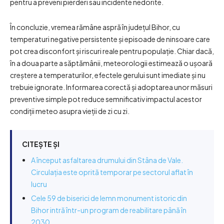
pentru a preveni pierderi sau incidente nedorite.
În concluzie, vremea rămâne aspră în județul Bihor, cu
temperaturi negative persistente și episoade de ninsoare care
pot crea disconfort și riscuri reale pentru populație. Chiar dacă,
în a doua parte a săptămânii, meteorologii estimează o ușoară
creștere a temperaturilor, efectele gerului sunt imediate și nu
trebuie ignorate. Informarea corectă și adoptarea unor măsuri
preventive simple pot reduce semnificativ impactul acestor
condiții meteo asupra vieții de zi cu zi.
CITEȘTE ȘI
A început asfaltarea drumului din Stâna de Vale.
Circulația este oprită temporar pe sectorul aflat în
lucru
Cele 59 de biserici de lemn monument istoric din
Bihor intră într-un program de reabilitare până în
2030