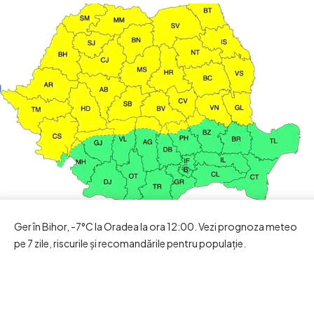
Ger în Bihor, -7°C la Oradea la ora 12:00. Vezi prognoza meteo
pe 7 zile, riscurile și recomandările pentru populație.