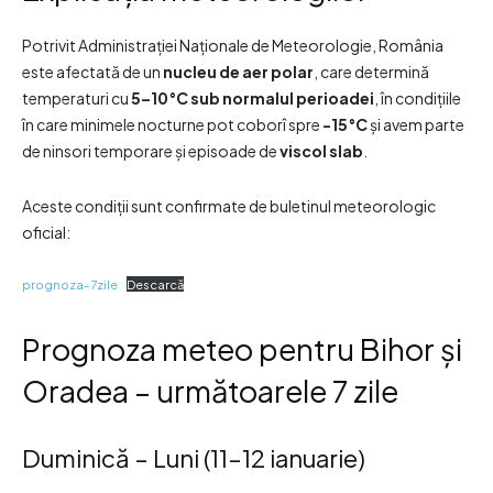
Potrivit Administrației Naționale de Meteorologie, România
este afectată de un
nucleu de aer polar
, care determină
temperaturi cu
5–10°C sub normalul perioadei
, în condițiile
în care minimele nocturne pot coborî spre
-15°C
și avem parte
de ninsori temporare și episoade de
viscol slab
.
Aceste condiții sunt confirmate de buletinul meteorologic
oficial:
prognoza-7zile
Descarcă
Prognoza meteo pentru Bihor și
Oradea – următoarele 7 zile
Duminică – Luni (11–12 ianuarie)