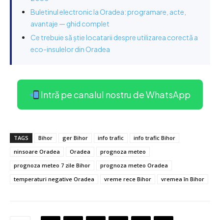
Buletinul electronic la Oradea: programare, acte,
avantaje — ghid complet
Ce trebuie să știe locatarii despre utilizarea corectă a
eco-insulelor din Oradea
Intră pe canalul nostru de WhatsApp
TAGS
Bihor
ger Bihor
info trafic
info trafic Bihor
ninsoare Oradea
Oradea
prognoza meteo
prognoza meteo 7 zile Bihor
prognoza meteo Oradea
temperaturi negative Oradea
vreme rece Bihor
vremea în Bihor