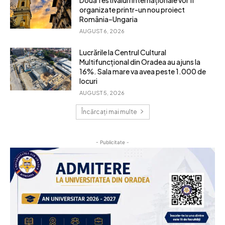
organizate printr-un nou proiect
România–Ungaria
AUGUST 6, 2026
Lucrările la Centrul Cultural
Multifuncțional din Oradea au ajuns la
16%. Sala mare va avea peste 1.000 de
locuri
AUGUST 5, 2026
Încărcați mai multe
- Publicitate -