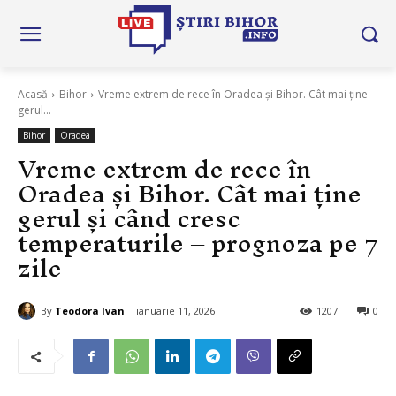
Acasă
Bihor
Vreme extrem de rece în Oradea și Bihor. Cât mai ține
gerul...
Bihor
Oradea
Vreme extrem de rece în
Oradea și Bihor. Cât mai ține
gerul și când cresc
temperaturile – prognoza pe 7
zile
By
Teodora Ivan
ianuarie 11, 2026
1207
0