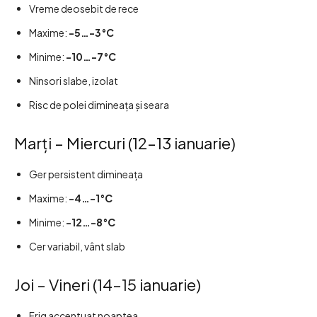
Vreme deosebit de rece
Maxime:
-5…-3°C
Minime:
-10…-7°C
Ninsori slabe, izolat
Risc de polei dimineața și seara
Marți – Miercuri (12–13 ianuarie)
Ger persistent dimineața
Maxime:
-4…-1°C
Minime:
-12…-8°C
Cer variabil, vânt slab
Joi – Vineri (14–15 ianuarie)
Frig accentuat noaptea