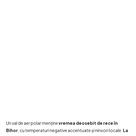
Un val de aer polar menține
vremea deosebit de rece în
Bihor
, cu temperaturi negative accentuate și ninsori locale.
La