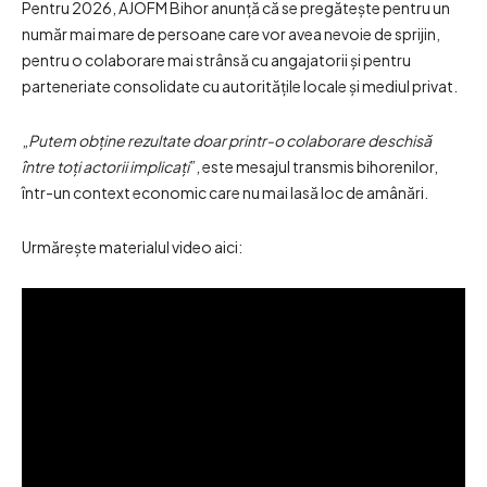
Pentru 2026, AJOFM Bihor anunță că se pregătește pentru un
număr mai mare de persoane care vor avea nevoie de sprijin,
pentru o colaborare mai strânsă cu angajatorii și pentru
parteneriate consolidate cu autoritățile locale și mediul privat.
„
Putem obține rezultate doar printr-o colaborare deschisă
între toți actorii implicați
”, este mesajul transmis bihorenilor,
într-un context economic care nu mai lasă loc de amânări.
Urmărește materialul video aici: