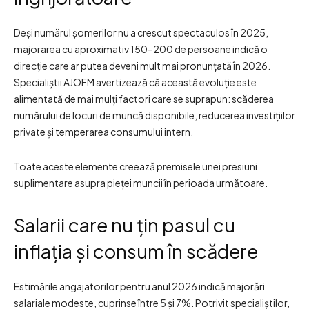
Deși numărul șomerilor nu a crescut spectaculos în 2025,
majorarea cu aproximativ 150–200 de persoane indică o
direcție care ar putea deveni mult mai pronunțată în 2026.
Specialiștii AJOFM avertizează că această evoluție este
alimentată de mai mulți factori care se suprapun: scăderea
numărului de locuri de muncă disponibile, reducerea investițiilor
private și temperarea consumului intern.
Toate aceste elemente creează premisele unei presiuni
suplimentare asupra pieței muncii în perioada următoare.
Salarii care nu țin pasul cu
inflația și consum în scădere
Estimările angajatorilor pentru anul 2026 indică majorări
salariale modeste, cuprinse între 5 și 7%. Potrivit specialiștilor,