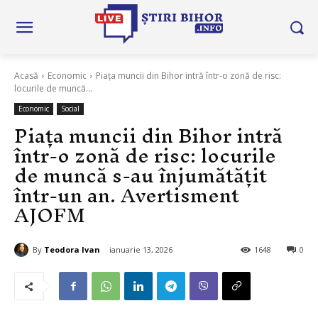
Acasă
Economic
Piața muncii din Bihor intră într-o zonă de risc:
locurile de muncă...
Economic
Social
Piața muncii din Bihor intră
într-o zonă de risc: locurile
de muncă s-au înjumătățit
într-un an. Avertisment
AJOFM
By
Teodora Ivan
ianuarie 13, 2026
1648
0