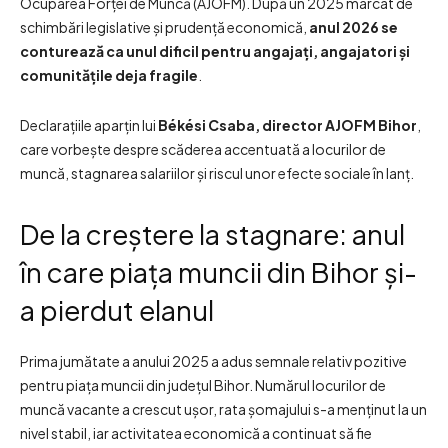
Ocuparea Forței de Muncă (AJOFM). După un 2025 marcat de
schimbări legislative și prudență economică,
anul 2026 se
conturează ca unul dificil pentru angajați, angajatori și
comunitățile deja fragile
.
Declarațiile aparțin lui
Békési Csaba, director AJOFM Bihor
,
care vorbește despre scăderea accentuată a locurilor de
muncă, stagnarea salariilor și riscul unor efecte sociale în lanț.
De la creștere la stagnare: anul
în care piața muncii din Bihor și-
a pierdut elanul
Prima jumătate a anului 2025 a adus semnale relativ pozitive
pentru piața muncii din județul Bihor. Numărul locurilor de
muncă vacante a crescut ușor, rata șomajului s-a menținut la un
nivel stabil, iar activitatea economică a continuat să fie