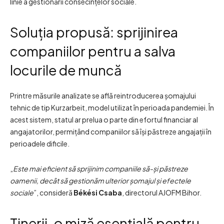
linie a gestionării consecințelor sociale.
Soluția propusă: sprijinirea
companiilor pentru a salva
locurile de muncă
Printre măsurile analizate se află reintroducerea șomajului
tehnic de tip Kurzarbeit, model utilizat în perioada pandemiei. În
acest sistem, statul ar prelua o parte din efortul financiar al
angajatorilor, permițând companiilor să își păstreze angajații în
perioadele dificile.
„
Este mai eficient să sprijinim companiile să-și păstreze
oamenii, decât să gestionăm ulterior șomajul și efectele
sociale
”, consideră
Békési Csaba
, directorul AJOFM Bihor.
Tinerii, o miză esențială pentru