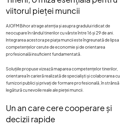
viitorul pieței muncii
AJOFM Bihor atrage atenția și asupra gradului ridicat de
neocupare în rândul tinerilor cu vârste între 16 și 29 de ani.
Integrarea acestora pe piața muncii este îngreunată de lipsa
competențelor cerute de economie și de orientarea
profesională insuficient fundamentată.
Soluțiile propuse vizează maparea competențelor tinerilor,
orientarea în carieră realizată de specialiști și colaborarea cu
furnizori publici și privați de formare profesională, în strânsă
legătură cu nevoile reale ale pieței muncii.
Un an care cere cooperare și
decizii rapide