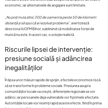
economic, iar alternativele de angajare sunt limitate.
„
Nu poți muta zilnic 300 de oameni la peste 50 de kilometri
distanță și să spui că ai rezolvat problema
”, avertizează
directorul AJOFM Bihor, subliniind că mobilitatea forței de
muncă nu este, în acest caz, o soluție realistă.
Riscurile lipsei de intervenție:
presiune socială și adâncirea
inegalităților
În lipsa unor măsuri rapide de sprijin, efectele economice riscă
să se transforme în probleme sociale. Presiunea asupra
comunităților locale va crește, diferențele regionale se vor
adânci, iar persoanele deja vulnerabile vor fi primele afectate.
Autoritățile locale vor resimți rapid aceste efecte, fiind în prima