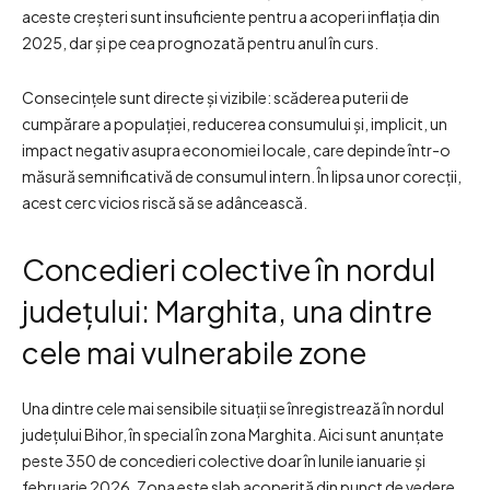
aceste creșteri sunt insuficiente pentru a acoperi inflația din
2025, dar și pe cea prognozată pentru anul în curs.
Consecințele sunt directe și vizibile: scăderea puterii de
cumpărare a populației, reducerea consumului și, implicit, un
impact negativ asupra economiei locale, care depinde într-o
măsură semnificativă de consumul intern. În lipsa unor corecții,
acest cerc vicios riscă să se adâncească.
Concedieri colective în nordul
județului: Marghita, una dintre
cele mai vulnerabile zone
Una dintre cele mai sensibile situații se înregistrează în nordul
județului Bihor, în special în zona Marghita. Aici sunt anunțate
peste 350 de concedieri colective doar în lunile ianuarie și
februarie 2026. Zona este slab acoperită din punct de vedere