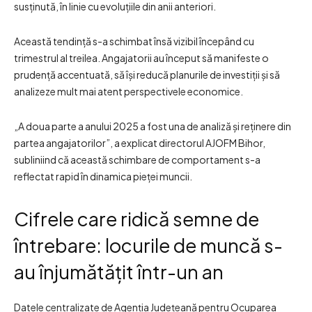
susținută, în linie cu evoluțiile din anii anteriori.
Această tendință s-a schimbat însă vizibil începând cu
trimestrul al treilea. Angajatorii au început să manifeste o
prudență accentuată, să își reducă planurile de investiții și să
analizeze mult mai atent perspectivele economice.
„A doua parte a anului 2025 a fost una de analiză și reținere din
partea angajatorilor”, a explicat directorul AJOFM Bihor,
subliniind că această schimbare de comportament s-a
reflectat rapid în dinamica pieței muncii.
Cifrele care ridică semne de
întrebare: locurile de muncă s-
au înjumătățit într-un an
Datele centralizate de Agenția Județeană pentru Ocuparea