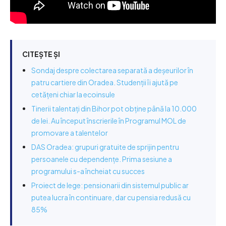
CITEȘTE ȘI
Sondaj despre colectarea separată a deșeurilor în
patru cartiere din Oradea. Studenții îi ajută pe
cetățeni chiar la ecoinsule
Tinerii talentați din Bihor pot obține până la 10.000
de lei. Au început înscrierile în Programul MOL de
promovare a talentelor
DAS Oradea: grupuri gratuite de sprijin pentru
persoanele cu dependențe. Prima sesiune a
programului s-a încheiat cu succes
Proiect de lege: pensionarii din sistemul public ar
putea lucra în continuare, dar cu pensia redusă cu
85%