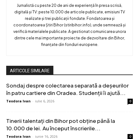
Jurnalistă cu peste 20 de ani de experiență în presa scrisă,
digitală și TV: peste 10.000 de articole publicate, emisiuni TV
realizate și trei publicații fondate. Fondatoarea și
coordonatoarea Știri Bihor (stiribihor.info), unde semnează și
verifică materialele publicate. A gestionat comunicarea unora
dintre cele mai importante proiecte de dezvoltare din Bihor,
finanțate din fonduri europene.
ARTICOLE SIMILARE
Sondaj despre colectarea separată a deșeurilor
în patru cartiere din Oradea. Studenții îi ajută...
Teodora Ivan
-
iulie 6, 2026
0
Tinerii talentați din Bihor pot obține până la
10.000 de lei. Au început înscrierile...
Teodora Ivan
-
iunie 16, 2026
0