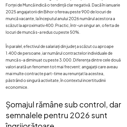
Forței de Muncă indică o tendință clar negativă. Dacă în ianuarie
2025 angajatorii din Bihor ofereau peste 900 de locuri de
muncă vacante, la începutul anului 2026 numărul acestora a
scăzut la aproximativ 400. Practic, într-un singur an, oferta de
locuri de muncă s-a redus cu peste 50%.
În paralel, efectivul de salariați din județ a scăzut cu aproape
1.400 de persoane, iar numărul contractelor individuale de
muncă s-a diminuat cu peste 3.000. Diferența dintre cele două
valori arată un fenomen tot mai frecvent: angajații care aveau
mai multe contracte part-time au renunțat la acestea,
păstrând o singură activitate, în contextul incertitudinii
economice.
Șomajul rămâne sub control, dar
semnalele pentru 2026 sunt
îngrijorătoare